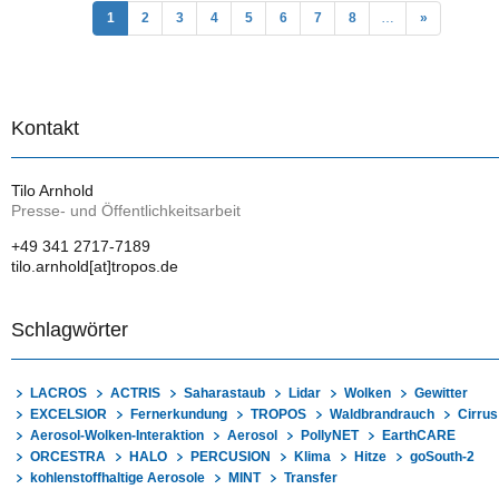
1
2
3
4
5
6
7
8
…
»
Kontakt
Tilo Arnhold
Presse- und Öffentlichkeitsarbeit
+49 341 2717-7189
tilo.arnhold[at]tropos.de
Schlagwörter
LACROS
ACTRIS
Saharastaub
Lidar
Wolken
Gewitter
EXCELSIOR
Fernerkundung
TROPOS
Waldbrandrauch
Cirrus
Aerosol-Wolken-Interaktion
Aerosol
PollyNET
EarthCARE
ORCESTRA
HALO
PERCUSION
Klima
Hitze
goSouth-2
kohlenstoffhaltige Aerosole
MINT
Transfer