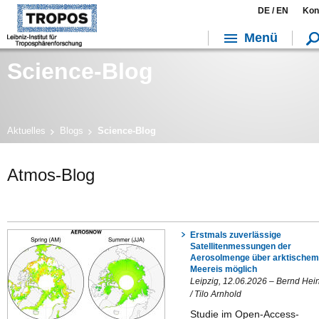
DE /
EN
Kon
Menü
Science-Blog
Aktuelles
Blogs
Science-Blog
Atmos-Blog
Erstmals zuverlässige
Satellitenmessungen der
Aerosolmenge über arktischem
Meereis möglich
Leipzig, 12.06.2026 – Bernd Hei
/ Tilo Arnhold
Studie im Open-Access-