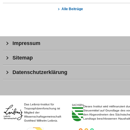
Alle Beiträge
Impressum
Sitemap
Datenschutzerklärung
Das Leibniz-Institut für
Dieses Institut wird mitfinanziert du
Troposphärenforschung ist
Steuermittel auf Grundlage des vo
Mitglied der
den Abgeordneten des Sächsisch
Wissenschaftsgemeinschaft
Landtags beschlossenen Haushalt
Gottfried Wilhelm Leibniz.