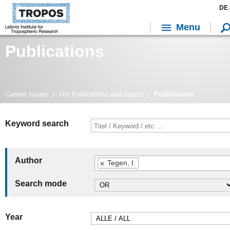
DE 
Menu
Publications
Current Issues
Our Publications and reports
Publications
Keyword search
Author
Tegen, I.
Search mode
Year