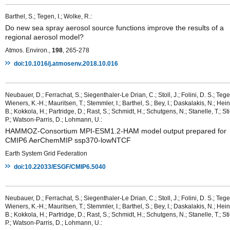
Barthel, S.; Tegen, I.; Wolke, R.:
Do new sea spray aerosol source functions improve the results of a
regional aerosol model?
Atmos. Environ.,
198
, 265-278
doi:10.1016/j.atmosenv.2018.10.016
Neubauer, D.; Ferrachat, S.; Siegenthaler-Le Drian, C.; Stoll, J.; Folini, D. S.; Tegen
Wieners, K.-H.; Mauritsen, T.; Stemmler, I.; Barthel, S.; Bey, I.; Daskalakis, N.; Hein
B.; Kokkola, H.; Partridge, D.; Rast, S.; Schmidt, H.; Schutgens, N.; Stanelle, T.; Sti
P.; Watson-Parris, D.; Lohmann, U.:
HAMMOZ-Consortium MPI-ESM1.2-HAM model output prepared for
CMIP6 AerChemMIP ssp370-lowNTCF
Earth System Grid Federation
doi:10.22033/ESGF/CMIP6.5040
Neubauer, D.; Ferrachat, S.; Siegenthaler-Le Drian, C.; Stoll, J.; Folini, D. S.; Tegen
Wieners, K.-H.; Mauritsen, T.; Stemmler, I.; Barthel, S.; Bey, I.; Daskalakis, N.; Hein
B.; Kokkola, H.; Partridge, D.; Rast, S.; Schmidt, H.; Schutgens, N.; Stanelle, T.; Sti
P.; Watson-Parris, D.; Lohmann, U.: