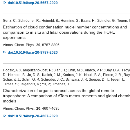
doi:10.5194/acp-20-5657-2020
Genz, C.; Schrödner, R.; Heinold, B.; Henning, S.; Baars, H.; Spindler, G.; Tegen, I.
Estimation of cloud condensation nuclei number concentrations and
comparison to in situ and lidar observations during the HOPE
experiments
Atmos. Chem. Phys.,
20
, 8787-8806
doi:10.5194/acp-20-8787-2020
Hodzic, A.; Campuzano-Jost, P.; Bian, H.; Chin, M.; Colarco, P. R.; Day, D. A.; Froy
D.; Heinold, B.; Jo, D. S.; Katich, J. M.; Kodros, J. K.; Nault, B. A.; Pierce, J. R.; Ray,
Schacht, J.; Schill, G. P.; Schroder, J. C.; Schwarz, J. P.; Sueper, D. T.; Tegen, I.;
Tilmes, S.; Tsigaridis, K.; Yu, P.; Jimenez, J. L.:
Characterization of organic aerosol across the global remote
troposphere: A comparison of ATom measurements and global chemis
models
Atmos. Chem. Phys.,
20
, 4607-4635
doi:10.5194/acp-20-4607-2020