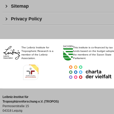
Sitemap
Privacy Policy
The Leibniz Institute for
This institute is co-financed by tax
Tropospheric Research is a
funds based on the budget adopt
member of the Leibniz
the members of the Saxon State
Association.
Parliament.
Leibniz-Institut für
Troposphärenforschung e.V. (TROPOS)
Permoserstraße 15
04318 Leipzig