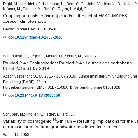
Righi, M.; Hendricks, J.; Lohmann, U.; Beer, C. G.; Hahn, V.; Heinold, B.; Heller, R.
Krämer, M.; Ponater, M.; Rolf, C.; Tegen, I.; Voigt, C.:
Coupling aerosols to (cirrus) clouds in the global EMAC-MADE3
aerosol–climate model
Geosci. Model Dev.,
13
, 1635-1661
doi:10.5194/gmd-13-1635-2020
Schepanski, K.; Tegen, I.; Merkel, U.; Schulz, M.; Kubin, A.:
PalMod-2-4 : Schlussbericht PalMod-2-4 : Laufzeit des Vorhabens:
01.08.2015-31.07.2019
Abschlussbericht (01.08.2015 - 31.07.2019), Bundesministerium für Bildung und
Forschung (BMBF), 22 pp.
Förderkennzeichen BMBF 01LP1508A+B, Verbundnummer 01161828
doi:10.2314/KXP:1743003358
Schubert, M.; Knöller, K.; Tegen, I.; Terzi, L.:
35
Variability of cosmogenic
S in rain – Resulting implications for the u
of radiosulfur as natural groundwater residence time tracer
Water,
12
, 2953