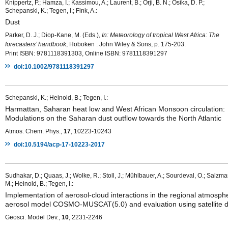
Knippertz, P.; Hamza, I.; Kassimou, A.; Laurent, B.; Orji, B. N.; Osika, D. P.;
Schepanski, K.; Tegen, I.; Fink, A.:
Dust
Parker, D. J.; Diop-Kane, M. (Eds.),
In: Meteorology of tropical West Africa: The
forecasters’ handbook
, Hoboken : John Wiley & Sons, p. 175-203.
Print ISBN: 9781118391303, Online ISBN: 9781118391297
doi:10.1002/9781118391297
Schepanski, K.; Heinold, B.; Tegen, I.:
Harmattan, Saharan heat low and West African Monsoon circulation:
Modulations on the Saharan dust outflow towards the North Atlantic
Atmos. Chem. Phys.,
17
, 10223-10243
doi:10.5194/acp-17-10223-2017
Sudhakar, D.; Quaas, J.; Wolke, R.; Stoll, J.; Mühlbauer, A.; Sourdeval, O.; Salzm
M.; Heinold, B.; Tegen, I.:
Implementation of aerosol-cloud interactions in the regional atmosph
aerosol model COSMO-MUSCAT(5.0) and evaluation using satellite 
Geosci. Model Dev.,
10
, 2231-2246