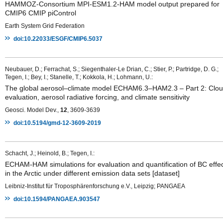
HAMMOZ-Consortium MPI-ESM1.2-HAM model output prepared for
CMIP6 CMIP piControl
Earth System Grid Federation
doi:10.22033/ESGF/CMIP6.5037
Neubauer, D.; Ferrachat, S.; Siegenthaler-Le Drian, C.; Stier, P.; Partridge, D. G.;
Tegen, I.; Bey, I.; Stanelle, T.; Kokkola, H.; Lohmann, U.:
The global aerosol–climate model ECHAM6.3–HAM2.3 – Part 2: Clo
evaluation, aerosol radiative forcing, and climate sensitivity
Geosci. Model Dev.,
12
, 3609-3639
doi:10.5194/gmd-12-3609-2019
Schacht, J.; Heinold, B.; Tegen, I.:
ECHAM-HAM simulations for evaluation and quantification of BC effe
in the Arctic under different emission data sets [dataset]
Leibniz-Institut für Troposphärenforschung e.V., Leipzig; PANGAEA
doi:10.1594/PANGAEA.903547