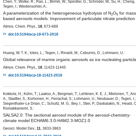
Chen, Y.; Wolke, R.; Ran, L.; Birmili, W.; Spindler, G.; Schröder, W.; Su, H.; Cheng, 
Tegen, I.; Wiedensohler, A.:
A parameterization of the heterogeneous hydrolysis of N
O
for mass
2
5
based aerosols models: Improvement of particulate nitrate prediction
Atmos. Chem. Phys.,
18
, 673-689
doi:10.5194/acp-18-673-2018
Huang, W. T. K.; Ickes, L.; Tegen, I.; Rinaldi, M.; Ceburnis, D.; Lohmann, U.:
Global relevance of marine organic aerosols as ice nucleating particl
Atmos. Chem. Phys.,
18
, 11423-11445
doi:10.5194/acp-18-11423-2018
Kokkola, H.; Kühn, T.; Laakso, A.; Bergman, T.; Lehtinen, K. E. J.; Mielonen, T.; Aro
A.; Stadtler, S.; Korhonen, H.; Ferrachat, S.; Lohmann, U.; Neubauer, D.; Tegen, I.;
Siegenthaler-Le Drian, C.; Schultz, M. G.; Bey, I.; Stier, P.; Daskalakis, N.; Heald, C
Romakkaniemi, S.:
SALSA2.0: The sectional aerosol module of the aerosol-chemistry-
climate model ECHAM6.3.0-HAM2.3-MOZ1.0
Geosci. Model Dev.,
11
, 3833-3863