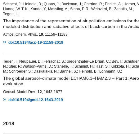
Schacht, J.; Heinold, B.; Quaas, J.; Backman, J.; Cherian, R.; Ehrlich, A.; Herber, A
Huang, W. T. K.; Kondo, Y.; Massling, A.; Sinha, P. R.; Weinzierl, B.; Zanatta, M.;
Tegen, I.:
The importance of the representation of air pollution emissions for th
modeled distribution and radiative effects of black carbon in the Arctic
Atmos. Chem. Phys.,
19
, 11159–11183
doi:10.5194/acp-19-11159-2019
Tegen, I.; Neubauer, D.; Ferrachat, S.; Siegenthaler-Le Drian, C.; Bey, I.; Schutge
N.; Stier, P.; Watson-Parris, D.; Stanelle, T.; Schmidt, H.; Rast, S.; Kokkola, H.; Schu
M.; Schroeder, S.; Daskalakis, N.; Barthel, S.; Heinold, B.; Lohmann, U.:
The global aerosol–climate model ECHAM6.3–HAM2.3 – Part 1: Aero
evaluation
Geosci. Model Dev.,
12
, 1643-1677
doi:10.5194/gmd-12-1643-2019
2018