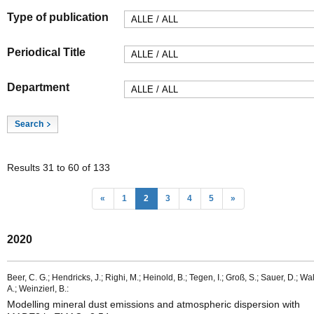
Type of publication
Periodical Title
Department
Results 31 to 60 of 133
«
1
2
3
4
5
»
2020
Beer, C. G.; Hendricks, J.; Righi, M.; Heinold, B.; Tegen, I.; Groß, S.; Sauer, D.; Wal
A.; Weinzierl, B.:
Modelling mineral dust emissions and atmospheric dispersion with