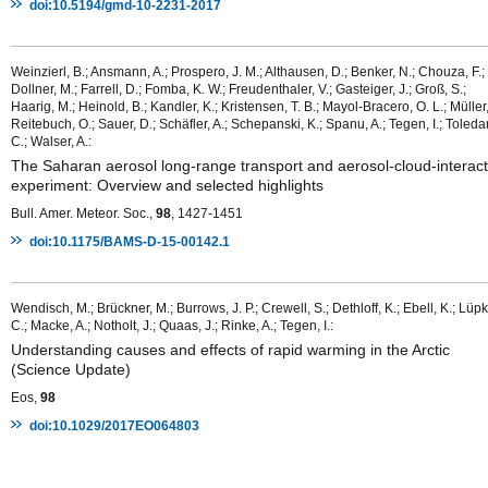
doi:10.5194/gmd-10-2231-2017
Weinzierl, B.; Ansmann, A.; Prospero, J. M.; Althausen, D.; Benker, N.; Chouza, F.;
Dollner, M.; Farrell, D.; Fomba, K. W.; Freudenthaler, V.; Gasteiger, J.; Groß, S.;
Haarig, M.; Heinold, B.; Kandler, K.; Kristensen, T. B.; Mayol-Bracero, O. L.; Müller,
Reitebuch, O.; Sauer, D.; Schäfler, A.; Schepanski, K.; Spanu, A.; Tegen, I.; Toleda
C.; Walser, A.:
The Saharan aerosol long-range transport and aerosol-cloud-interact
experiment: Overview and selected highlights
Bull. Amer. Meteor. Soc.,
98
, 1427-1451
doi:10.1175/BAMS-D-15-00142.1
Wendisch, M.; Brückner, M.; Burrows, J. P.; Crewell, S.; Dethloff, K.; Ebell, K.; Lüp
C.; Macke, A.; Notholt, J.; Quaas, J.; Rinke, A.; Tegen, I.:
Understanding causes and effects of rapid warming in the Arctic
(Science Update)
Eos,
98
doi:10.1029/2017EO064803