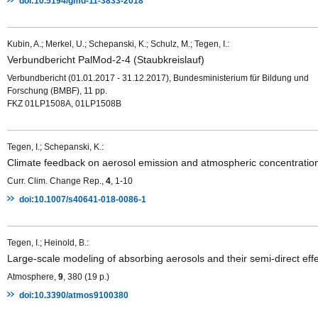
doi:10.5194/gmd-11-3833-2018
Kubin, A.; Merkel, U.; Schepanski, K.; Schulz, M.; Tegen, I.:
Verbundbericht PalMod-2-4 (Staubkreislauf)
Verbundbericht (01.01.2017 - 31.12.2017), Bundesministerium für Bildung und
Forschung (BMBF), 11 pp.
FKZ 01LP1508A, 01LP1508B
Tegen, I.; Schepanski, K.:
Climate feedback on aerosol emission and atmospheric concentratio
Curr. Clim. Change Rep.,
4
, 1-10
doi:10.1007/s40641-018-0086-1
Tegen, I.; Heinold, B.:
Large-scale modeling of absorbing aerosols and their semi-direct eff
Atmosphere,
9
, 380 (19 p.)
doi:10.3390/atmos9100380