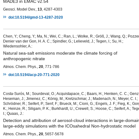
MADE3 in EMAC v2.54
Geosci. Model Dev.,
13
, 4287-4303
doi:10.5194/gmd-13-4287-2020
Chen, Y.; Cheng, Y.; Ma, N.; Wei, C.; Ran, L.; Wolke, R.; Größ, J.; Wang, Q.; Pozzer,
Denier van der Gon, H. A. C.; Spindler, G.; Lelieveld, J.; Tegen, I.; Su, H.;
Wiedensohler, A.:
Natural sea-salt emissions moderate the climate forcing of
anthropogenic nitrate
Atmos. Chem. Phys.,
20
, 771-786
doi:10.5194/acp-20-771-2020
Costa-Surós, M.; Sourdeval, O.; Acquistapace, C.; Baars, H.; Henken, C. C.; Genz,
Heseman, J.; Jimenez, C.; König, M.; Kretzschmar, J.; Madenach, N.; Meyer, C. I.;
Schrödner, R.; Seifert, P.; Senf, F.; Brueck, M.; Cioni, G.; Engels, J. F.; Fieg, K.; Go
K.; Heinze, R.; Siligam, P. K.; Burkhardt, U.; Crewell, S.; Hoose, C.; Seifert, A.; Teg
I.; Quaas, J.:
Detection and attribution of aerosol-cloud interactions in large-domai
large-eddy simulations with the ICOsahedral Non-hydrostatic model
Atmos. Chem. Phys.,
20
, 5657-5678