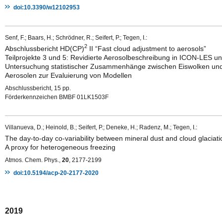
doi:10.3390/w12102953
Senf, F.; Baars, H.; Schrödner, R.; Seifert, P.; Tegen, I.:
2
Abschlussbericht HD(CP)
II “Fast cloud adjustment to aerosols”
Teilprojekte 3 und 5: Revidierte Aerosolbeschreibung in ICON-LES u
Untersuchung statistischer Zusammenhänge zwischen Eiswolken un
Aerosolen zur Evaluierung von Modellen
Abschlussbericht, 15 pp.
Förderkennzeichen BMBF 01LK1503F
Villanueva, D.; Heinold, B.; Seifert, P.; Deneke, H.; Radenz, M.; Tegen, I.:
The day-to-day co-variability between mineral dust and cloud glaciati
A proxy for heterogeneous freezing
Atmos. Chem. Phys.,
20
, 2177-2199
doi:10.5194/acp-20-2177-2020
2019