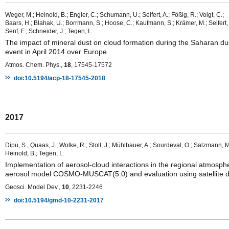
Weger, M.; Heinold, B.; Engler, C.; Schumann, U.; Seifert, A.; Fößig, R.; Voigt, C.;
Baars, H.; Blahak, U.; Borrmann, S.; Hoose, C.; Kaufmann, S.; Krämer, M.; Seifert, 
Senf, F.; Schneider, J.; Tegen, I.:
The impact of mineral dust on cloud formation during the Saharan du
event in April 2014 over Europe
Atmos. Chem. Phys.,
18
, 17545-17572
doi:10.5194/acp-18-17545-2018
2017
Dipu, S.; Quaas, J.; Wolke, R.; Stoll, J.; Mühlbauer, A.; Sourdeval, O.; Salzmann, M
Heinold, B.; Tegen, I.:
Implementation of aerosol-cloud interactions in the regional atmosph
aerosol model COSMO-MUSCAT(5.0) and evaluation using satellite 
Geosci. Model Dev.,
10
, 2231-2246
doi:10.5194/gmd-10-2231-2017