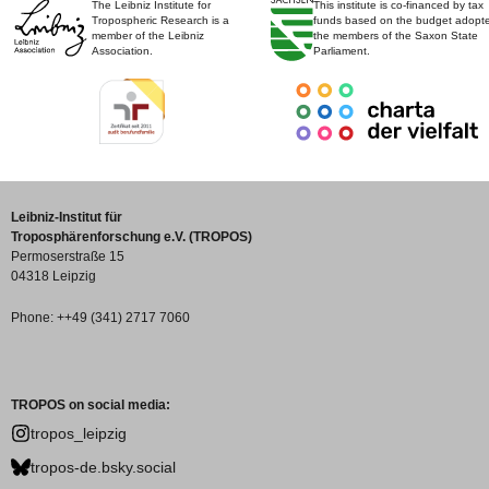
The Leibniz Institute for
This institute is co-financed by tax
Tropospheric Research is a
funds based on the budget adopt
member of the Leibniz
the members of the Saxon State
Association.
Parliament.
Leibniz-Institut für
Troposphärenforschung e.V. (TROPOS)
Permoserstraße 15
04318 Leipzig
Phone: ++49 (341) 2717 7060
TROPOS on social media:
tropos_leipzig
tropos-de.bsky.social