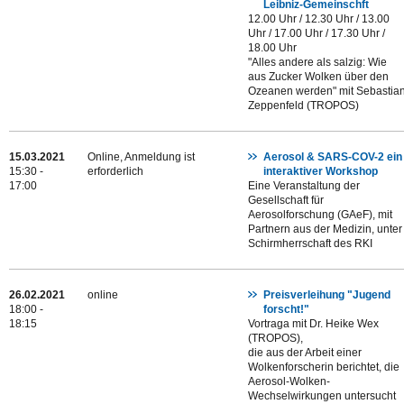
Leibniz-Gemeinschft
12.00 Uhr / 12.30 Uhr / 13.00
Uhr / 17.00 Uhr / 17.30 Uhr /
18.00 Uhr
"Alles andere als salzig: Wie
aus Zucker Wolken über den
Ozeanen werden" mit Sebastia
Zeppenfeld (TROPOS)
15.03.2021
Online, Anmeldung ist
Aerosol & SARS-COV-2 ein
15:30 -
erforderlich
interaktiver Workshop
17:00
Eine Veranstaltung der
Gesellschaft für
Aerosolforschung (GAeF), mit
Partnern aus der Medizin, unter
Schirmherrschaft des RKI
26.02.2021
online
Preisverleihung "Jugend
18:00 -
forscht!"
18:15
Vortraga mit Dr. Heike Wex
(TROPOS),
die aus der Arbeit einer
Wolkenforscherin berichtet, die
Aerosol-Wolken-
Wechselwirkungen untersucht