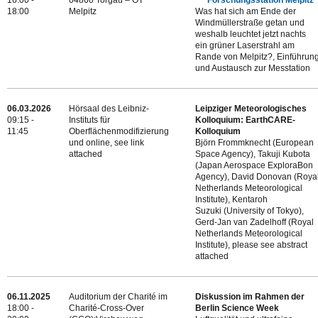
16:00 -
04860 Torgau – OT
Forschungsstation Melpitz
18:00
Melpitz
Was hat sich am Ende der
Windmüllerstraße getan und
weshalb leuchtet jetzt nachts
ein grüner Laserstrahl am
Rande von Melpitz?, Einführun
und Austausch zur Messtation
06.03.2026
Hörsaal des Leibniz-
Leipziger Meteorologisches
09:15 -
Instituts für
Kolloquium: EarthCARE-
11:45
Oberflächenmodifizierung
Kolloquium
und online, see link
Björn Frommknecht (European
attached
Space Agency), Takuji Kubota
(Japan Aerospace ExploraBon
Agency), David Donovan (Roya
Netherlands Meteorological
Institute), Kentaroh
Suzuki (University of Tokyo),
Gerd-Jan van Zadelhoff (Royal
Netherlands Meteorological
Institute), please see abstract
attached
06.11.2025
Auditorium der Charité im
Diskussion im Rahmen der
18:00 -
Charité-Cross-Over
Berlin Science Week