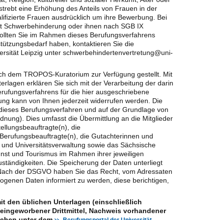
 strebt eine Erhöhung des Anteils von Frauen in der
lifizierte Frauen ausdrücklich um ihre Bewerbung. Bei
t Schwerbehinderung oder ihnen nach SGB IX
 Sollten Sie im Rahmen dieses Berufungsverfahrens
stützungsbedarf haben, kontaktieren Sie die
rsität Leipzig unter schwerbehindertenvertretung@uni-
h dem TROPOS-Kuratorium zur Verfügung gestellt. Mit
lagen erklären Sie sich mit der Verarbeitung der darin
ufungsverfahrens für die hier ausgeschriebene
gung kann von Ihnen jederzeit widerrufen werden. Die
r dieses Berufungsverfahren und auf der Grundlage von
ung). Dies umfasst die Übermittlung an die Mitglieder
ellungsbeauftragte(n), die
Berufungsbeauftragte(n), die Gutachterinnen und
- und Universitätsverwaltung sowie das Sächsische
unst und Tourismus im Rahmen ihrer jeweiligen
uständigkeiten. Die Speicherung der Daten unterliegt
Nach der DSGVO haben Sie das Recht, vom Adressaten
genen Daten informiert zu werden, diese berichtigen,
 den üblichen Unterlagen (einschließlich
e eingeworbener Drittmittel, Nachweis vorhandener
eichen unter dem