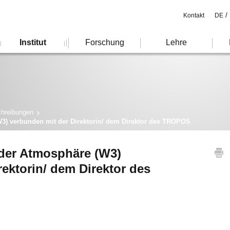
/
Kontakt
DE
Institut
Forschung
Lehre
chreibungen
W3) verbunden mit der Direktorin/ dem Direktor des TROPOS
 der Atmosphäre (W3)
rektorin/ dem Direktor des