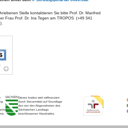
Berufungsportal der Universität
riebenen Stelle kontaktieren Sie bitte Prof. Dr. Manfred
oder Frau Prof. Dr. Ina Tegen am TROPOS (+49 341
).
e
r
Dieses Institut wird mitfinanziert
ng
durch Steuermittel auf Grundlage
des von den Abgeordneten des
schaft
Sächsischen Landtags
niz.
beschlossenen Haushaltes.