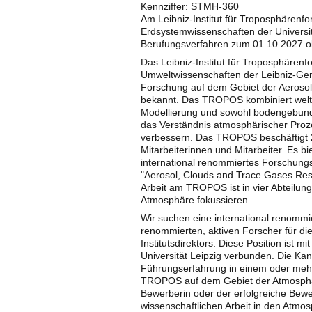
Kennziffer: STMH-360
Am Leibniz-Institut für Troposphärenf
Erdsystemwissenschaften der Universi
Berufungsverfahren zum 01.10.2027 o
Das Leibniz-Institut für Troposphären
Umweltwissenschaften der Leibniz-Geme
Forschung auf dem Gebiet der Aeroso
bekannt. Das TROPOS kombiniert welt
Modellierung und sowohl bodengebunde
das Verständnis atmosphärischer Pro
verbessern. Das TROPOS beschäftigt 23
Mitarbeiterinnen und Mitarbeiter. Es b
international renommiertes Forschung
"Aerosol, Clouds and Trace Gases Rese
Arbeit am TROPOS ist in vier Abteilung
Atmosphäre fokussieren.
Wir suchen eine international renommie
renommierten, aktiven Forscher für die 
Institutsdirektors. Diese Position ist m
Universität Leipzig verbunden. Die Ka
Führungserfahrung in einem oder meh
TROPOS auf dem Gebiet der Atmosphär
Bewerberin oder der erfolgreiche Bewe
wissenschaftlichen Arbeit in den Atmo