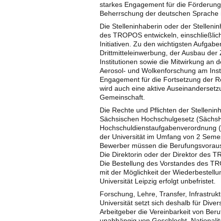
starkes Engagement für die Förderung
Beherrschung der deutschen Sprache in
Die Stelleninhaberin oder der Stelleni
des TROPOS entwickeln, einschließlic
Initiativen. Zu den wichtigsten Aufgabe
Drittmitteleinwerbung, der Ausbau der
Institutionen sowie die Mitwirkung an
Aerosol- und Wolkenforschung am Instit
Engagement für die Fortsetzung der Ro
wird auch eine aktive Auseinandersetz
Gemeinschaft.
Die Rechte und Pflichten der Stelleni
Sächsischen Hochschulgesetz (Sächs
Hochschuldienstaufgabenverordnung (H
der Universität im Umfang von 2 Sem
Bewerber müssen die Berufungsvorau
Die Direktorin oder der Direktor des 
Die Bestellung des Vorstandes des TRO
mit der Möglichkeit der Wiederbestell
Universität Leipzig erfolgt unbefristet.
Forschung, Lehre, Transfer, Infrastruk
Universität setzt sich deshalb für Dive
Arbeitgeber die Vereinbarkeit von Beru
unabhängig von Geschlecht, Nationalität