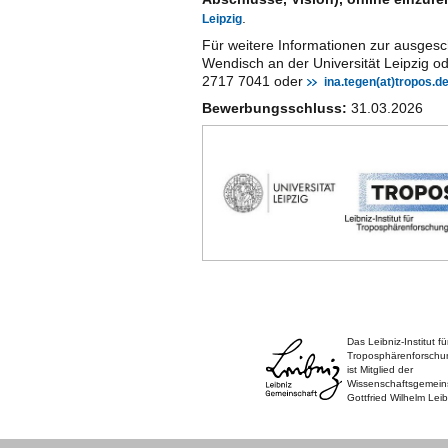
.
Leipzig
Für weitere Informationen zur ausgesch
Wendisch an der Universität Leipzig 
2717 7041 oder
ina.tegen(at)tropos.d
Bewerbungsschluss:
31.03.2026
Das Leibniz-Institut fü
Troposphärenforschu
ist Mitglied der
Wissenschaftsgemein
Gottfried Wilhelm Leib