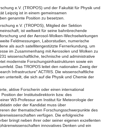
orschung e.V. (TROPOS) und der Fakultät für Physik und
tät Leipzig ist in einem gemeinsamen
ben genannte Position zu besetzen.
forschung e.V. (TROPOS), Mitglied der Sektion
inschaft, ist weltweit für seine bahnbrechende
lforschung und der Aerosol-Wolken-Wechselwirkungen
weite Feldmessungen, Laborstudien, numerische
ne als auch satellitengestützte Fernerkundung, um
zesse im Zusammenhang mit Aerosolen und Wolken zu
1 wissenschaftliche, technische und administrative
ietet modernste Forschungsinfrastrukturen sowie ein
sumfeld. Das TROPOS leitet den nationalen Zweig der
arch Infrastructure" ACTRIS. Die wissenschaftliche
en unterteilt, die sich auf die Physik und Chemie der
rte, aktive Forscherin oder einen international
Position der Institutsdirektorin bzw. des
it einer W3-Professur am Institut für Meteorologie der
ndidatin oder der Kandidat muss über
reren der thematischen Forschungsschwerpunkte des
enwissenschaften verfügen. Die erfolgreiche
rber bringt neben ihrer oder seiner eigenen exzellenten
sphärenwissenschaften innovatives Denken und ein