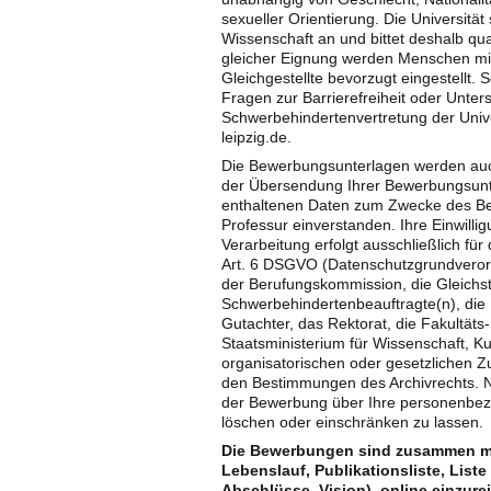
sexueller Orientierung. Die Universität
Wissenschaft an und bittet deshalb qua
gleicher Eignung werden Menschen mi
Gleichgestellte bevorzugt eingestellt.
Fragen zur Barrierefreiheit oder Unter
Schwerbehindertenvertretung der Unive
leipzig.de.
Die Bewerbungsunterlagen werden auc
der Übersendung Ihrer Bewerbungsunter
enthaltenen Daten zum Zwecke des Ber
Professur einverstanden. Ihre Einwilli
Verarbeitung erfolgt ausschließlich fü
Art. 6 DSGVO (Datenschutzgrundverordn
der Berufungskommission, die Gleichst
Schwerbehindertenbeauftragte(n), die 
Gutachter, das Rektorat, die Fakultäts
Staatsministerium für Wissenschaft, K
organisatorischen oder gesetzlichen Z
den Bestimmungen des Archivrechts. 
der Bewerbung über Ihre personenbezo
löschen oder einschränken zu lassen.
Die Bewerbungen sind zusammen mit
Lebenslauf, Publikationsliste, List
Abschlüsse, Vision), online einzur