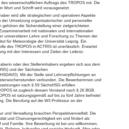
 des wissenschaftlichen Auftrags des TROPOS mit. Die
 Wort und Schrift wird vorausgesetzt.
nhaber wird alle strategischen und operativen Aspekte
h der Umsetzung organisatorischer und personeller
n gehören die Sicherstellung einer zielgerichteten
 Zusammenarbeit mit nationalen und internationalen
 der universitären Lehre und Forschung zu Themen der
ut für Meteorologie der Universität Leipzig. Ein
lle des TROPOS in ACTRIS ist unerlässlich. Erwartet
ung mit den Interessen und Zielen der Leibniz-
nhaberin oder des Stelleninhabers ergeben sich aus dem
HSG) und der Sächsischen
SDAVO). Mit der Stelle sind Lehrverpflichtungen an
esterwochenstunden verbunden. Die Bewerberinnen und
ssetzungen nach § 59 SächsHSG erfüllen.
TROPOS ist zugleich dessen Vorstand nach § 26 BGB.
POS ist satzungsgemäß auf bis zu fünf Jahre befristet
ung. Die Berufung auf die W3-Professur an der
tur und Verwaltung brauchen Perspektivenvielfalt. Die
rsität und Chancengerechtigkeit ein und fördert als
f und Familie. Ihre Bewerbung ist bei uns willkommen,
, Religion, kultureller und sozialer Herkunft, Alter oder