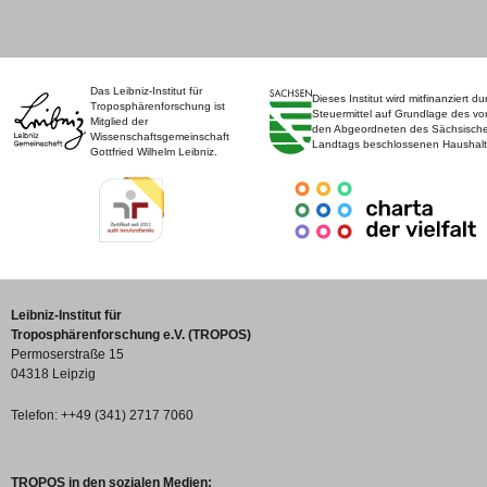
Das Leibniz-Institut für
Dieses Institut wird mitfinanziert du
Troposphärenforschung ist
Steuermittel auf Grundlage des vo
Mitglied der
den Abgeordneten des Sächsisch
Wissenschaftsgemeinschaft
Landtags beschlossenen Haushalt
Gottfried Wilhelm Leibniz.
Leibniz-Institut für
Troposphärenforschung e.V. (TROPOS)
Permoserstraße 15
04318 Leipzig
Telefon: ++49 (341) 2717 7060
TROPOS in den sozialen Medien: