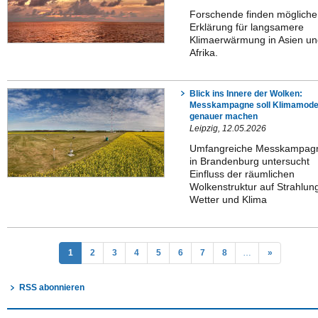
Forschende finden mögliche
Erklärung für langsamere
Klimaerwärmung in Asien u
Afrika.
Blick ins Innere der Wolken:
Messkampagne soll Klimamode
genauer machen
Leipzig, 12.05.2026
Umfangreiche Messkampag
in Brandenburg untersucht
Einfluss der räumlichen
Wolkenstruktur auf Strahlun
Wetter und Klima
1
2
3
4
5
6
7
8
…
»
RSS abonnieren