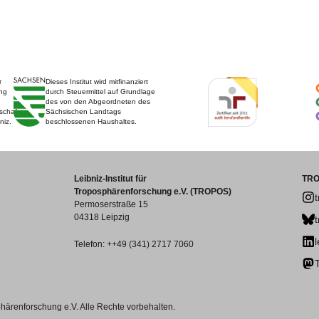
r
Dieses Institut wird mitfinanziert
ng
durch Steuermittel auf Grundlage
des von den Abgeordneten des
schaft
Sächsischen Landtags
niz.
beschlossenen Haushaltes.
Leibniz-Institut für
TRO
Troposphärenforschung e.V. (TROPOS)
Permoserstraße 15
04318 Leipzig
Telefon: ++49 (341) 2717 7060
phärenforschung e.V. Alle Rechte vorbehalten.