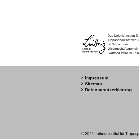
Das Leibniz-Institut fü
Troposphärenforschu
ist Mitglied der
Wissenschaftsgemein
Gottfried Wilhelm Leib
Impressum
Sitemap
Datenschutzerklärung
© 2026 Leibniz-Institut für Tropos