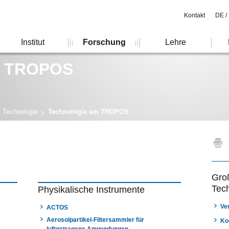
Kontakt
DE /
Institut
Forschung
Lehre
m TROPOS
& Technologie
Technologie am TROPOS
Groß
Tec
Physikalische Instrumente
Ve
ACTOS
Aerosolpartikel-Filtersammler für
Ko