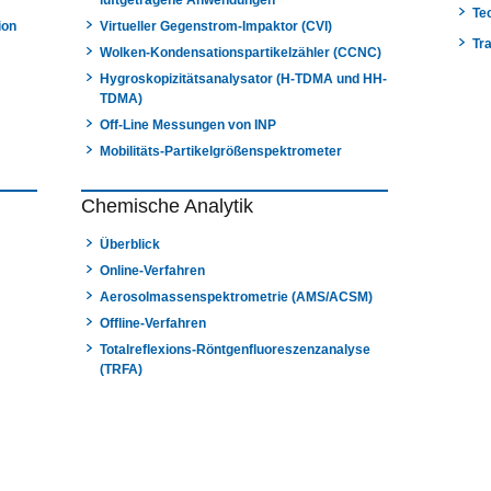
luftgetragene Anwendungen
Te
ion
Virtueller Gegenstrom-Impaktor (CVI)
Tr
Wolken-Kondensationspartikelzähler (CCNC)
Hygroskopizitätsanalysator (H-TDMA und HH-
TDMA)
Off-Line Messungen von INP
Mobilitäts-Partikelgrößenspektrometer
Chemische Analytik
Überblick
Online-Verfahren
Aerosolmassenspektrometrie (AMS/ACSM)
Offline-Verfahren
Totalreflexions-Röntgenfluoreszenzanalyse
(TRFA)