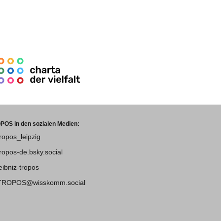
POS in den sozialen Medien:
tropos_leipzig
tropos-de.bsky.social
leibniz-tropos
TROPOS@wisskomm.social