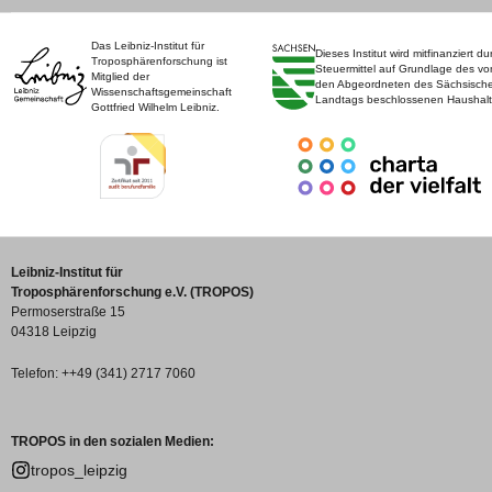
Das Leibniz-Institut für
Dieses Institut wird mitfinanziert du
Troposphärenforschung ist
Steuermittel auf Grundlage des vo
Mitglied der
den Abgeordneten des Sächsisch
Wissenschaftsgemeinschaft
Landtags beschlossenen Haushalt
Gottfried Wilhelm Leibniz.
Leibniz-Institut für
Troposphärenforschung e.V. (TROPOS)
Permoserstraße 15
04318 Leipzig
Telefon: ++49 (341) 2717 7060
TROPOS in den sozialen Medien:
tropos_leipzig