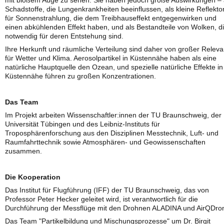
mit bloßem Auge zu sehen. Sie haben jedoch große Auswirkungen – 
Schadstoffe, die Lungenkrankheiten beeinflussen, als kleine Reflekto
für Sonnenstrahlung, die dem Treibhauseffekt entgegenwirken und
einen abkühlenden Effekt haben, und als Bestandteile von Wolken, d
notwendig für deren Entstehung sind.
Ihre Herkunft und räumliche Verteilung sind daher von großer Relev
für Wetter und Klima. Aerosolpartikel in Küstennähe haben als eine
natürliche Hauptquelle den Ozean, und spezielle natürliche Effekte in
Küstennähe führen zu großen Konzentrationen.
Das Team
Im Projekt arbeiten Wissenschaftler:innen der TU Braunschweig, der
Universität Tübingen und des Leibniz-Instituts für
Troposphärenforschung aus den Disziplinen Messtechnik, Luft- und
Raumfahrttechnik sowie Atmosphären- und Geowissenschaften
zusammen.
Die Kooperation
Das Institut für Flugführung (IFF) der TU Braunschweig, das von
Professor Peter Hecker geleitet wird, ist verantwortlich für die
Durchführung der Messflüge mit den Drohnen ALADINA und AirQDro
Das Team "Partikelbildung und Mischungsprozesse" um Dr. Birgit