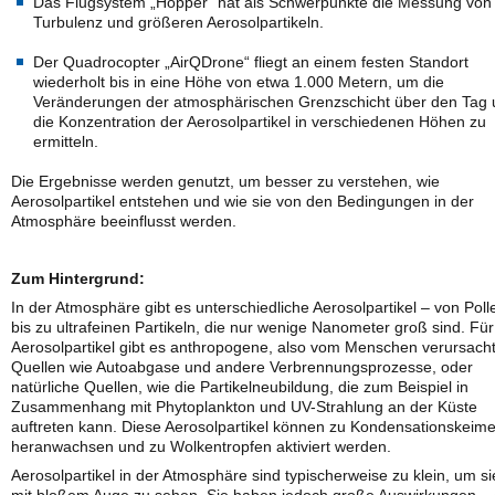
Das Flugsystem „Hopper“ hat als Schwerpunkte die Messung von
Turbulenz und größeren Aerosolpartikeln.
Der Quadrocopter „AirQDrone“ fliegt an einem festen Standort
wiederholt bis in eine Höhe von etwa 1.000 Metern, um die
Veränderungen der atmosphärischen Grenzschicht über den Tag
die Konzentration der Aerosolpartikel in verschiedenen Höhen zu
ermitteln.
Die Ergebnisse werden genutzt, um besser zu verstehen, wie
Aerosolpartikel entstehen und wie sie von den Bedingungen in der
Atmosphäre beeinflusst werden.
Zum Hintergrund:
In der Atmosphäre gibt es unterschiedliche Aerosolpartikel – von Poll
bis zu ultrafeinen Partikeln, die nur wenige Nanometer groß sind. Für
Aerosolpartikel gibt es anthropogene, also vom Menschen verursach
Quellen wie Autoabgase und andere Verbrennungsprozesse, oder
natürliche Quellen, wie die Partikelneubildung, die zum Beispiel in
Zusammenhang mit Phytoplankton und UV-Strahlung an der Küste
auftreten kann. Diese Aerosolpartikel können zu Kondensationskeim
heranwachsen und zu Wolkentropfen aktiviert werden.
Aerosolpartikel in der Atmosphäre sind typischerweise zu klein, um si