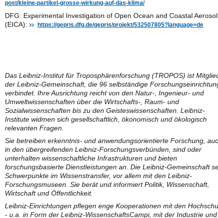
post/kleine-partikel-grosse-wirkung-auf-das-klima/
DFG: Experimental Investigation of Open Ocean and Coastal Aerosol
(EICA):
https://gepris.dfg.de/gepris/projekt/532507805?language=de
Das Leibniz-Institut für Troposphärenforschung (TROPOS) ist Mitglie
der Leibniz-Gemeinschaft, die 96 selbständige Forschungseinrichtu
verbindet. Ihre Ausrichtung reicht von den Natur-, Ingenieur- und
Umweltwissenschaften über die Wirtschafts-, Raum- und
Sozialwissenschaften bis zu den Geisteswissenschaften. Leibniz-
Institute widmen sich gesellschaftlich, ökonomisch und ökologisch
relevanten Fragen.
Sie betreiben erkenntnis- und anwendungsorientierte Forschung, au
in den übergreifenden Leibniz-Forschungsverbünden, sind oder
unterhalten wissenschaftliche Infrastrukturen und bieten
forschungsbasierte Dienstleistungen an. Die Leibniz-Gemeinschaft se
Schwerpunkte im Wissenstransfer, vor allem mit den Leibniz-
Forschungsmuseen. Sie berät und informiert Politik, Wissenschaft,
Wirtschaft und Öffentlichkeit.
Leibniz-Einrichtungen pflegen enge Kooperationen mit den Hochschu
- u.a. in Form der Leibniz-WissenschaftsCampi, mit der Industrie und