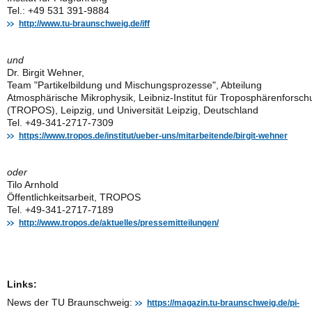
Tel.: +49 531 391-9884
http://www.tu-braunschweig.de/iff
und
Dr. Birgit Wehner,
Team "Partikelbildung und Mischungsprozesse", Abteilung
Atmosphärische Mikrophysik, Leibniz-Institut für Troposphärenforsc
(TROPOS), Leipzig, und Universität Leipzig, Deutschland
Tel. +49-341-2717-7309
https://www.tropos.de/institut/ueber-uns/mitarbeitende/birgit-wehner
oder
Tilo Arnhold
Öffentlichkeitsarbeit, TROPOS
Tel. +49-341-2717-7189
http://www.tropos.de/aktuelles/pressemitteilungen/
Links:
News der TU Braunschweig:
https://magazin.tu-braunschweig.de/pi-