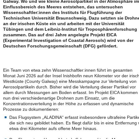
Galway. Wo und wie kleine Aerosolpartikel in der Atmosphäre im
Einflussbereich des Meeres entstehen, das untersuchen
Wissenschaftler:innen des Instituts für Flugführung der
Technischen Universität Braunschweig. Dazu setzten sie Drohn
an der irischen Küste ein und arbeiten mit der Universität
Tübingen und dem Leibniz-Institut für Troposphärenforschung
zusammen. Das auf drei Jahre angelegte Projekt EICA
(Experimental Investigation of Coastal Aerosols) wird von der
Deutschen Forschungsgemeinschaft (DFG) gefördert.
Ein Team von etwa zehn Wissenschaftler:innen führt im gesamten
Monat Juni 2026 auf der Insel Inishbofin neun Kilometer vor der irisc
Westküste (County Galway) eine Messkampagne zur Verteilung von
Aerosolpartikeln durch. Bisher wird die Verteilung dieser Partikel vor
allem durch Messungen am Boden erfasst. Im Projekt EICA kommen
nun drei verschiedenartige Drohnen zum Einsatz, um die
Konzentrationsverteilung in der Höhe zu erfassen und dynamische
Prozesse zu dokumentieren:
Das Flugsystem „ALADINA“ erfasst insbesondere ultrafeine Partike
die sich neu gebildet haben. Es fliegt dafür bis in eine Entfernung
etwa drei Kilometer aufs offene Meer hinaus.