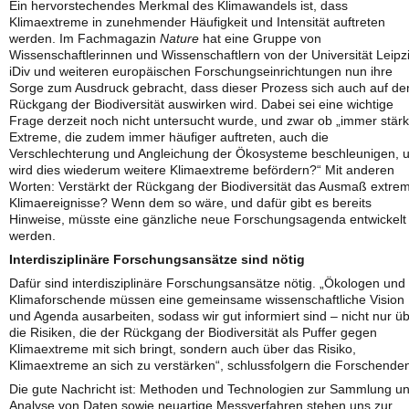
Ein hervorstechendes Merkmal des Klimawandels ist, dass
Klimaextreme in zunehmender Häufigkeit und Intensität auftreten
werden. Im Fachmagazin
Nature
hat eine Gruppe von
Wissenschaftlerinnen und Wissenschaftlern von der Universität Leipz
iDiv und weiteren europäischen Forschungseinrichtungen nun ihre
Sorge zum Ausdruck gebracht, dass dieser Prozess sich auch auf de
Rückgang der Biodiversität auswirken wird. Dabei sei eine wichtige
Frage derzeit noch nicht untersucht wurde, und zwar ob „immer stär
Extreme, die zudem immer häufiger auftreten, auch die
Verschlechterung und Angleichung der Ökosysteme beschleunigen, 
wird dies wiederum weitere Klimaextreme befördern?“ Mit anderen
Worten: Verstärkt der Rückgang der Biodiversität das Ausmaß extre
Klimaereignisse? Wenn dem so wäre, und dafür gibt es bereits
Hinweise, müsste eine gänzliche neue Forschungsagenda entwickelt
werden.
Interdisziplinäre Forschungsansätze sind nötig
Dafür sind interdisziplinäre Forschungsansätze nötig. „Ökologen und
Klimaforschende müssen eine gemeinsame wissenschaftliche Vision
und Agenda ausarbeiten, sodass wir gut informiert sind – nicht nur ü
die Risiken, die der Rückgang der Biodiversität als Puffer gegen
Klimaextreme mit sich bringt, sondern auch über das Risiko,
Klimaextreme an sich zu verstärken“, schlussfolgern die Forschende
Die gute Nachricht ist: Methoden und Technologien zur Sammlung u
Analyse von Daten sowie neuartige Messverfahren stehen uns zur