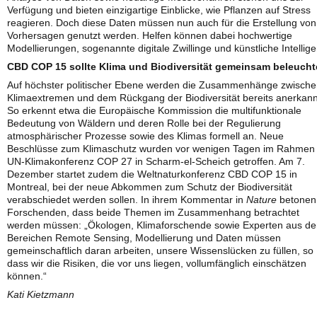
Verfügung und bieten einzigartige Einblicke, wie Pflanzen auf Stress
reagieren. Doch diese Daten müssen nun auch für die Erstellung von
Vorhersagen genutzt werden. Helfen können dabei hochwertige
Modellierungen, sogenannte digitale Zwillinge und künstliche Intellig
CBD COP 15 sollte Klima und Biodiversität gemeinsam beleuch
Auf höchster politischer Ebene werden die Zusammenhänge zwisch
Klimaextremen und dem Rückgang der Biodiversität bereits anerkann
So erkennt etwa die Europäische Kommission die multifunktionale
Bedeutung von Wäldern und deren Rolle bei der Regulierung
atmosphärischer Prozesse sowie des Klimas formell an. Neue
Beschlüsse zum Klimaschutz wurden vor wenigen Tagen im Rahmen
UN-Klimakonferenz COP 27 in Scharm-el-Scheich getroffen. Am 7.
Dezember startet zudem die Weltnaturkonferenz CBD COP 15 in
Montreal, bei der neue Abkommen zum Schutz der Biodiversität
verabschiedet werden sollen. In ihrem Kommentar in
Nature
betonen
Forschenden, dass beide Themen im Zusammenhang betrachtet
werden müssen: „Ökologen, Klimaforschende sowie Experten aus d
Bereichen Remote Sensing, Modellierung und Daten müssen
gemeinschaftlich daran arbeiten, unsere Wissenslücken zu füllen, so
dass wir die Risiken, die vor uns liegen, vollumfänglich einschätzen
können.“
Kati Kietzmann