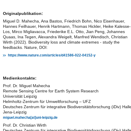
Originalpublikation:
Miguel D. Mahecha, Ana Bastos, Friedrich Bohn, Nico Eisenhauer,
Hannes Feilhauer, Henrik Hartmann, Thomas Hickler, Heike Kalesse-
Los, Mirco Migliavacca, Friederike E.L. Otto, Jian Peng, Johannes
Quaas, Ina Tegen, Alexandra Weigelt, Manfred Wendisch, Christian
Wirth (2022)
.
Biodiversity loss and climate extremes - study the
feedbacks. Nature, DOI:
https://www.nature.com/articles/d41586-022-04152-y
Medienkontakte:
Prof. Dr. Miguel Mahecha
Remote Sensing Centre for Earth System Research
Universität Leipzig
Helmholtz-Zentrum für Umweltforschung – UFZ
Deutsches Zentrum für integrative Biodiversitätsforschung (iDiv) Hall
Jena-Leipzig
miguel.mahecha[at]uni-leipzig.de
Prof. Dr. Christian Wirth
Deutsches Zentrum für integrative Biodiversitätsforschung (iDiv) Hall