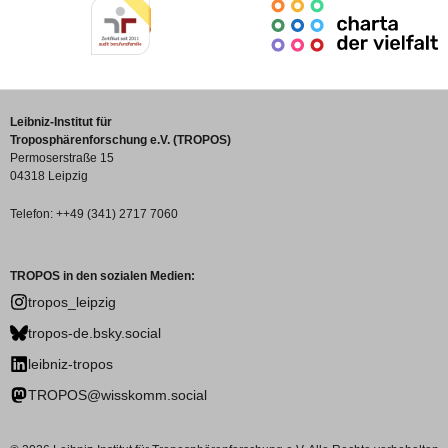
Leibniz-Institut für
Troposphärenforschung e.V. (TROPOS)
Permoserstraße 15
04318 Leipzig
Telefon: ++49 (341) 2717 7060
TROPOS in den sozialen Medien:
tropos_leipzig
tropos-de.bsky.social
leibniz-tropos
TROPOS@wisskomm.social