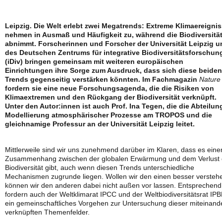
Leipzig. Die Welt erlebt zwei Megatrends: Extreme Klimaereigni
nehmen in Ausmaß und Häufigkeit zu, während die Biodiversitä
abnimmt. Forscherinnen und Forscher der Universität Leipzig u
des Deutschen Zentrums für integrative Biodiversitätsforschun
(iDiv) bringen gemeinsam mit weiteren europäischen
Einrichtungen ihre Sorge zum Ausdruck, dass sich diese beiden
Trends gegenseitig verstärken könnten. Im Fachmagazin
Nature
fordern sie eine neue Forschungsagenda, die die Risiken von
Klimaextremen und den Rückgang der Biodiversität verknüpft.
Unter den Autor:innen ist auch Prof. Ina Tegen, die die Abteilun
Modellierung atmosphärischer Prozesse am TROPOS und die
gleichnamige Professur an der Universität Leipzig leitet.
Mittlerweile sind wir uns zunehmend darüber im Klaren, dass es eine
Zusammenhang zwischen der globalen Erwärmung und dem Verlust 
Biodiversität gibt, auch wenn diesen Trends unterschiedliche
Mechanismen zugrunde liegen. Wollen wir den einen besser versteh
können wir den anderen dabei nicht außen vor lassen. Entsprechend
fordern auch der Weltklimarat IPCC und der Weltbiodiversitätsrat IP
ein gemeinschaftliches Vorgehen zur Untersuchung dieser miteinand
verknüpften Themenfelder.