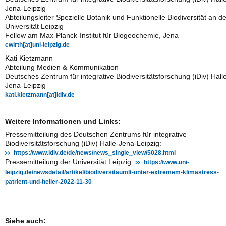
Jena-Leipzig
Abteilungsleiter Spezielle Botanik und Funktionelle Biodiversität an de
Universität Leipzig
Fellow am Max-Planck-Institut für Biogeochemie, Jena
cwirth[at]uni-leipzig.de
Kati Kietzmann
Abteilung Medien & Kommunikation
Deutsches Zentrum für integrative Biodiversitätsforschung (iDiv) Hall
Jena-Leipzig
kati.kietzmann[at]idiv.de
Weitere Informationen und Links:
Pressemitteilung des Deutschen Zentrums für integrative
Biodiversitätsforschung (iDiv) Halle-Jena-Leipzig:
https://www.idiv.de/de/news/news_single_view/5028.html
Pressemitteilung der Universität Leipzig:
https://www.uni-
leipzig.de/newsdetail/artikel/biodiversitaumlt-unter-extremem-klimastress-
patrient-und-heiler-2022-11-30
Siehe auch: