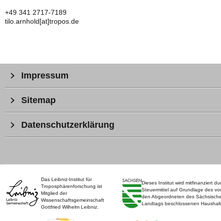
+49 341 2717-7189
tilo.arnhold[at]tropos.de
Impressum
Sitemap
Datenschutzerklärung
Das Leibniz-Institut für
Dieses Institut wird mitfinanziert du
Troposphärenforschung ist
Steuermittel auf Grundlage des vo
Mitglied der
den Abgeordneten des Sächsisch
Wissenschaftsgemeinschaft
Landtags beschlossenen Haushalt
Gottfried Wilhelm Leibniz.