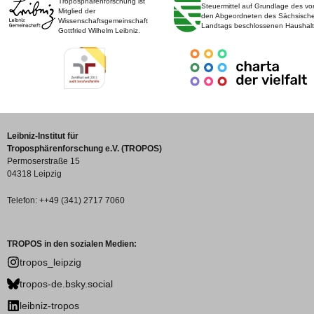
Troposphärenforschung ist
Steuermittel auf Grundlage des vo
Mitglied der
den Abgeordneten des Sächsisch
Wissenschaftsgemeinschaft
Landtags beschlossenen Haushalt
Gottfried Wilhelm Leibniz.
Leibniz-Institut für
Troposphärenforschung e.V. (TROPOS)
Permoserstraße 15
04318 Leipzig
Telefon: ++49 (341) 2717 7060
TROPOS in den sozialen Medien:
tropos_leipzig
tropos-de.bsky.social
leibniz-tropos