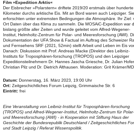
Film »Expedition Arktis«
Der Eisbrecher »Polarstern« driftete 2019/20 erstmals über hunderte
Kilometer durchs arktische Eis. Mit an Bord waren auch Leipziger. Si
erforschten unter extremsten Bedingungen die Atmosphäre. Ihr Ziel: 
Ort Daten über das Klima zu sammeln. Die MOSAiC-Expedition war d
bislang größte aller Zeiten und wurde geleitet vom Alfred-Wegener-
Institut, Helmholtz-Zentrum für Polar- und Meeresforschung (AWI). D
Dokumentation der UFA Show & Factual im Auftrag des Schweizer R
und Fernsehens SRF (2021, 52min) stellt Arbeit und Leben im Eis vor
Danach: Diskussion mit Prof. Andreas Macke (Direktor des Leibniz-
Instituts für Troposphären-forschung (TROPOS) und den Leipziger
Expeditionsteilnehmern Dr. Hannes Jascha Griesche, Dr. Julian Hofer
Christian Pilz und Dr. Dietrich Althausen. Moderation: Grit Krämer/M
Datum:
Donnerstag, 16. März 2023, 19:00 Uhr
Ort:
Zeitgeschichtliches Forum Leipzig, Grimmaische Str. 6
Eintritt:
frei
Eine Veranstaltung von Leibniz-Institut für Troposphären-forschung
(TROPOS) und Alfred-Wegener-Institut, Helmholtz-Zentrum für Polar
und Meeresforschung (AWI) - in Kooperation mit Stiftung Haus der
Geschichte der Bundesrepublik Deutschland / Zeitgeschichtliches F
und Stadt Leipzig / Referat Wissenspolitik.