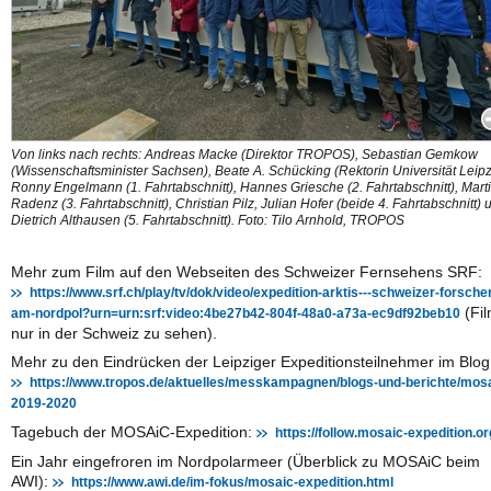
Von links nach rechts: Andreas Macke (Direktor TROPOS), Sebastian Gemkow
(Wissenschaftsminister Sachsen), Beate A. Schücking (Rektorin Universität Leipz
Ronny Engelmann (1. Fahrtabschnitt), Hannes Griesche (2. Fahrtabschnitt), Mart
Radenz (3. Fahrtabschnitt), Christian Pilz, Julian Hofer (beide 4. Fahrtabschnitt) 
Dietrich Althausen (5. Fahrtabschnitt). Foto: Tilo Arnhold, TROPOS
Mehr zum Film auf den Webseiten des Schweizer Fernsehens SRF:
https://www.srf.ch/play/tv/dok/video/expedition-arktis---schweizer-forsche
(Fi
am-nordpol?urn=urn:srf:video:4be27b42-804f-48a0-a73a-ec9df92beb10
nur in der Schweiz zu sehen).
Mehr zu den Eindrücken der Leipziger Expeditionsteilnehmer im Blog
https://www.tropos.de/aktuelles/messkampagnen/blogs-und-berichte/mosa
2019-2020
Tagebuch der MOSAiC-Expedition:
https://follow.mosaic-expedition.or
Ein Jahr eingefroren im Nordpolarmeer (Überblick zu MOSAiC beim
AWI):
https://www.awi.de/im-fokus/mosaic-expedition.html