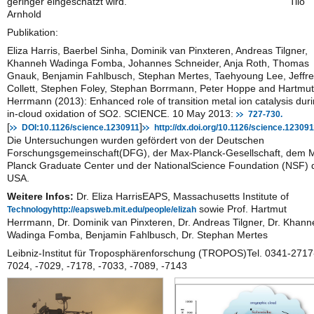
geringer eingeschätzt wird. Tilo
Arnhold
Publikation:
Eliza Harris, Baerbel Sinha, Dominik van Pinxteren, Andreas Tilgner,
Khanneh Wadinga Fomba, Johannes Schneider, Anja Roth, Thomas
Gnauk, Benjamin Fahlbusch, Stephan Mertes, Taehyoung Lee, Jeffr
Collett, Stephen Foley, Stephan Borrmann, Peter Hoppe and Hartmut
Herrmann (2013): Enhanced role of transition metal ion catalysis dur
in-cloud oxidation of SO2. SCIENCE. 10 May 2013:
727-730.
[
]
DOI:10.1126/science.1230911
http://dx.doi.org/10.1126/science.12309
Die Untersuchungen wurden gefördert von der Deutschen
Forschungsgemeinschaft(DFG), der Max-Planck-Gesellschaft, dem 
Planck Graduate Center und der NationalScience Foundation (NSF) 
USA.
Weitere Infos:
Dr. Eliza HarrisEAPS, Massachusetts Institute of
sowie Prof. Hartmut
Technologyhttp://eapsweb.mit.edu/people/elizah
Herrmann, Dr. Dominik van Pinxteren, Dr. Andreas Tilgner, Dr. Khann
Wadinga Fomba, Benjamin Fahlbusch, Dr. Stephan Mertes
Leibniz-Institut für Troposphärenforschung (TROPOS)Tel. 0341-2717
7024, -7029, -7178, -7033, -7089, -7143