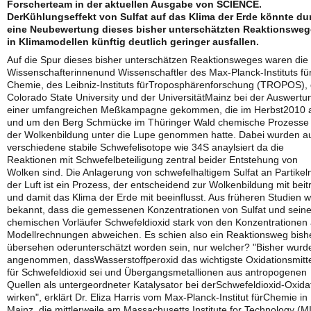
Forscherteam in der aktuellen Ausgabe von SCIENCE.
DerKühlungseffekt von Sulfat auf das Klima der Erde könnte du
eine Neubewertung dieses bisher unterschätzten Reaktionswe
in Klimamodellen künftig deutlich geringer ausfallen.
Auf die Spur dieses bisher unterschätzen Reaktionsweges waren die
Wissenschafterinnenund Wissenschaftler des Max-Planck-Instituts fü
Chemie, des Leibniz-Instituts fürTroposphärenforschung (TROPOS), 
Colorado State University und der UniversitätMainz bei der Auswertu
einer umfangreichen Meßkampagne gekommen, die im Herbst2010 
und um den Berg Schmücke im Thüringer Wald chemische Prozesse 
der Wolkenbildung unter die Lupe genommen hatte. Dabei wurden a
verschiedene stabile Schwefelisotope wie 34S anaylsiert da die
Reaktionen mit Schwefelbeteiligung zentral beider Entstehung von
Wolken sind. Die Anlagerung von schwefelhaltigem Sulfat an Partikel
der Luft ist ein Prozess, der entscheidend zur Wolkenbildung mit beit
und damit das Klima der Erde mit beeinflusst. Aus früheren Studien 
bekannt, dass die gemessenen Konzentrationen von Sulfat und sein
chemischen Vorläufer Schwefeldioxid stark von den Konzentrationen
Modellrechnungen abweichen. Es schien also ein Reaktionsweg bish
übersehen oderunterschätzt worden sein, nur welcher? "Bisher wurd
angenommen, dassWasserstoffperoxid das wichtigste Oxidationsmitt
für Schwefeldioxid sei und Übergangsmetallionen aus antropogenen
Quellen als untergeordneter Katalysator bei derSchwefeldioxid-Oxida
wirken", erklärt Dr. Eliza Harris vom Max-Planck-Institut fürChemie in
Mainz, die mittlerweile am Massachusetts Institute for Technology (M