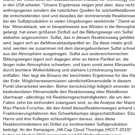
in den USA arbeitet. "Unsere Ergebnisse zeigen jetzt aber, dass nicht
anthropogenen sondern die natürlichen Quellen für solcheMetallione
die entscheidenden sind und dassdies der dominierende Reaktionsw
bei der Sulfatproduktion in vielen Umgebungen seinkönnte." Damit wi
klar: Mineralstaub, wie er beispielsweise aus Wüsten in die Atmosph
gelangt, hat einen größeren Einfluß auf die Bildungswege von Sulfat
alsbisher angenommen. Sulfat, das in diesem Reaktionsweg gebildet
wird, lagert sich an dieMineralstaubpartikel an. Da diese relativ groß
sind, werden sie zusammen mit dem darangebundenen Sulfat schnel
aus der Atmosphäre ausgetragen. Sulfat aus anderenchemischen
Bildungswegen lagert sich dagegen eher an kleine Partikel an, die
länger inder Atmosphäre schweben, und kann somit seine Klimawirk
durch leichtere Wolkenbildung und stärkere Lichtstreuung besser
entfalten. Hier liegt die Brisanz der berichteten Ergebnisse für das Kl
der Erde. Möglicherweisemüssen sämtlicheKlimamodelle in diesem
Punkt überarbeitet werden. Bisher berücksichtigt lediglich einesder z
bedeutendsten Klimamodelle den Reaktionsweg über Metallionen
überhaupt –allerdings mit Reaktionsgeschwindigkeiten, die um den
Faktor zehn bis einhundert zulangsam sind, so die Analyse der Main
Max-Planck-Forscher, die den Anteil diesesReaktionsweges anhand 
Fraktionierungsfaktoren des Schwefelisotops abgeschätzthaben. Eliz
Harris und ihre Kollegen schlussfolgern daraus, dass diese
Reaktionmindestens ein Drittel zur kontinentalen Sulfatproduktion
beiträgt. An der Kampagne „Hill-Cap Cloud Thuringia (HCCT-2010)“