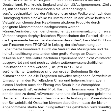
hatten im Herbst 2010 insgesamt rund 50 Wolkenforscher aus
Deutschland, Frankreich, England und den USAteilgenommen. „Ziel 
es, mit speziellen Messmethoden die Veränderungen
vonAerosolpartikeln bei der Aktivierung zu einer Wolke und nach de
Durchgang durch eineWolke zu untersuchen. In der Wolke laufen ein
Vielzahl von chemischen Reaktionen ab,deren Produkte durch
geeignete Messmethoden nachgewiesen werden
können.Veränderungen der chemischen Zusammensetzung führen z
Veränderungen derphysikalischen Eigenschaften der Partikel, die du
die Experimente besser verstandenwerden sollen“, berichtet Dr. Dom
van Pinxteren vom TROPOS in Leipzig, der dieAuswertung der
Experimente koordiniert. Durch die Vielzahl der Messgeräte und die
hoheZeitauflösung entstanden eine große Menge an Daten, die
teilweise auch zwei Jahre nachdem Experiment noch nicht vollständi
ausgewertet sind und noch zu vielen weiterenwissenschaftlichen
Publikationen führen werden. „Die jetzt in SCIENCE
veröffentlichtenErgebnisse sind von großer Bedeutung für die
Klimaszenarien, da alle Prognosen mitweiter steigenden Schwefeldio
Emissionen in den Kohleländern China und Indienrechnen, aber in
diesen Ländern auch der Eintrag von Staub in die Atmosphäre
besondersgroß ist“, erläutert Prof. Hartmut Herrmann vom TROPOS,
der die Idee zu demGroßversuch hatte und die Kampagne geleitet ha
Die neuen Erkenntnisse zurbesonderen Bedeutung von Mineralstaub
der Schwefeldioxid-Oxidation könnten dazuführen, dass der bisher
angenommene starke Abkühlungseffekt des gebildeten Sulfatskünftig