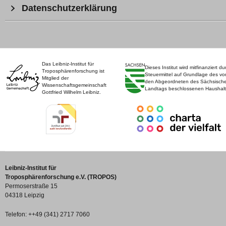
Datenschutzerklärung
Das Leibniz-Institut für
Dieses Institut wird mitfinanziert du
Troposphärenforschung ist
Steuermittel auf Grundlage des vo
Mitglied der
den Abgeordneten des Sächsisch
Wissenschaftsgemeinschaft
Landtags beschlossenen Haushalt
Gottfried Wilhelm Leibniz.
Leibniz-Institut für
Troposphärenforschung e.V. (TROPOS)
Permoserstraße 15
04318 Leipzig
Telefon: ++49 (341) 2717 7060