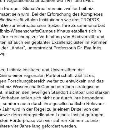
en Vegetationsdatenbanken wie TRY und sPlot.
rn Europe - Global Area‘ nun ein zweiter Leibniz-
matet sein wird. Bei der Erforschung des Komplexes
Biodiversität zählen Institutionen wie das TROPOS,
s iDiv zur internationalen Spitze. Ihre Zusammenarbeit
eibniz-WissenschaftsCampus hinaus etabliert sich in
iplinäre Forschung zur Verbindung von Biodiversität und
en ist auch ein geplanter Exzellenzcluster im Rahmen
der Länder“, unterstreicht Professorin Dr. Eva Inés
zig.
n Leibniz-Instituten und Universitäten die
ne einer regionalen Partnerschaft. Ziel ist es,
gen Forschungsbereich weiter zu entwickeln und das
Leibniz-WissenschaftsCampi betreiben strategische
tät, machen den jeweiligen Standort sichtbar und stärken
 Vorhaben sollen sich nicht nur durch ihre besondere
, sondern auch durch ihre gesellschaftliche Relevanz.
ahr wird in der Regel zu je einem Drittel von der
sowie dem antragstellenden Leibniz-Institut getragen.
rsten Förderphase von vier Jahren können Leibniz-
tere vier Jahre lang gefördert werden.