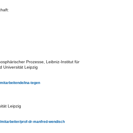
haft:
osphärischer Prozesse, Leibniz-Institut für
Universität Leipzig
/mitarbeitende/ina-tegen
sität Leipzig
il/mitarbeiter/prof-dr-manfred-wendisch