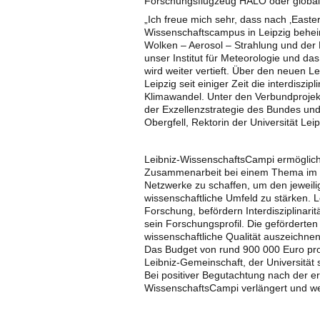
Forschungsflugzeug HALO oder global
„Ich freue mich sehr, dass nach ‚Easte
Wissenschaftscampus in Leipzig behei
Wolken – Aerosol – Strahlung und der 
unser Institut für Meteorologie und da
wird weiter vertieft. Über den neuen L
Leipzig seit einiger Zeit die interdisz
Klimawandel. Unter den Verbundprojekt
der Exzellenzstrategie des Bundes und 
Obergfell, Rektorin der Universität Leip
Leibniz-WissenschaftsCampi ermögliche
Zusammenarbeit bei einem Thema im Sin
Netzwerke zu schaffen, um den jeweili
wissenschaftliche Umfeld zu stärken. 
Forschung, befördern Interdisziplinari
sein Forschungsprofil. Die geförderten
wissenschaftliche Qualität auszeichnen
Das Budget von rund 900 000 Euro pro J
Leibniz-Gemeinschaft, der Universität 
Bei positiver Begutachtung nach der e
WissenschaftsCampi verlängert und wei