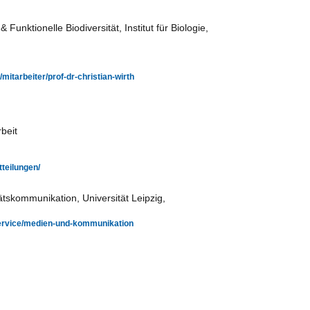
 Funktionelle Biodiversität, Institut für Biologie,
/mitarbeiter/prof-dr-christian-wirth
beit
tteilungen/
ätskommunikation, Universität Leipzig,
/service/medien-und-kommunikation