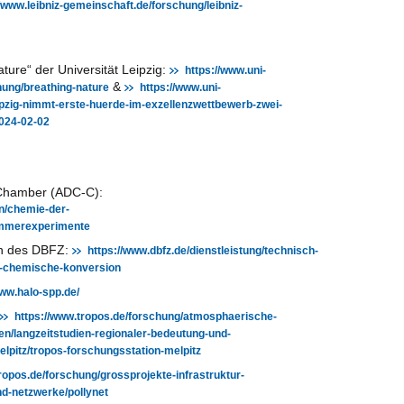
//www.leibniz-gemeinschaft.de/forschung/leibniz-
ature“ der Universität Leipzig:
https://www.uni-
&
chung/breathing-nature
https://www.uni-
leipzig-nimmt-erste-huerde-im-exzellenzwettbewerb-zwei-
2024-02-02
 Chamber (ADC-C):
en/chemie-der-
ammerexperimente
on des DBFZ:
https://www.dbfz.de/dienstleistung/technisch-
o-chemische-konversion
www.halo-spp.de/
https://www.tropos.de/forschung/atmosphaerische-
en/langzeitstudien-regionaler-bedeutung-und-
elpitz/tropos-forschungsstation-melpitz
ropos.de/forschung/grossprojekte-infrastruktur-
d-netzwerke/pollynet