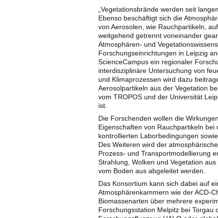
„Vegetationsbrände werden seit lange
Ebenso beschäftigt sich die Atmosphär
von Aerosolen, wie Rauchpartikeln, auf
weitgehend getrennt voneinander gearb
Atmosphären- und Vegetationswissensc
Forschungseinrichtungen in Leipzig ang
ScienceCampus ein regionaler Forschu
interdisziplinäre Untersuchung von f
und Klimaprozessen wird dazu beitra
Aerosolpartikeln aus der Vegetation be
vom TROPOS und der Universität Leip
ist.
Die Forschenden wollen die Wirkungen 
Eigenschaften von Rauchpartikeln bei 
kontrollierten Laborbedingungen sowi
Des Weiteren wird der atmosphärische
Prozess- und Transportmodellierung erf
Strahlung, Wolken und Vegetation aus
vom Boden aus abgeleitet werden.
Das Konsortium kann sich dabei auf ei
Atmosphärenkammern wie der ACD-Ch
Biomassenarten über mehrere experime
Forschungsstation Melpitz bei Torgau 