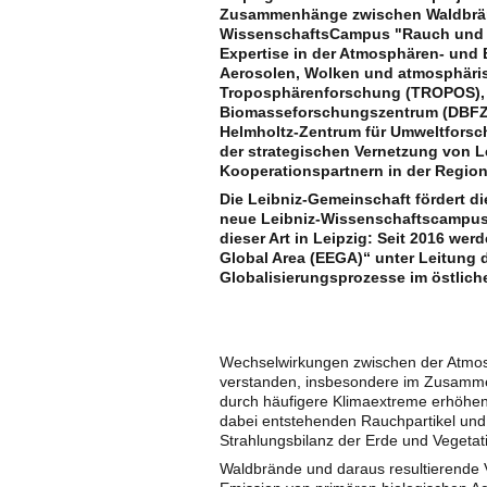
Zusammenhänge zwischen Waldbränd
WissenschaftsCampus "Rauch und B
Expertise in der Atmosphären- und B
Aerosolen, Wolken und atmosphäris
Troposphärenforschung (TROPOS),
Biomasseforschungszentrum (DBFZ)
Helmholtz-Zentrum für Umweltforsc
der strategischen Vernetzung von Le
Kooperationspartnern in der Regio
Die Leibniz-Gemeinschaft fördert d
neue Leibniz-Wissenschaftscampus 
dieser Art in Leipzig: Seit 2016 w
Global Area (EEGA)“ unter Leitung d
Globalisierungsprozesse im östlich
Wechselwirkungen zwischen der Atmos
verstanden, insbesondere im Zusamm
durch häufigere Klimaextreme erhöhen
dabei entstehenden Rauchpartikel und 
Strahlungsbilanz der Erde und Vegetat
Waldbrände und daraus resultierende 