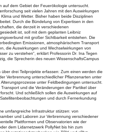
m auf dem Gebiet der Feuerökologie untersucht.
enforschung seit vielen Jahren mit den Auswirkungen
 Klima und Wetter. Bisher haben beide Disziplinen
eitet. Durch die Bündelung von Expertisen in den
haften, die derzeit in verschiedenen
esiedelt ist, soll mit dem geplanten Leibniz
ngsverbund mit großer Sichtbarkeit entstehen. Die
euerbedingten Emissionen, atmosphärischem Transport
gen, die Auswirkungen und Wechselwirkungen von
sser zu verstehen“, erklärt Professorin Dr. Ina Tegen
zig, die Sprecherin des neuen WissenschaftsCampus
über drei Teilprojekte erfassen: Zum einen werden die
der Verbrennung unterschiedlicher Pflanzenarten unter
e Alterungsprozesse unter Feldbedingungen untersucht.
 Transport und die Veränderungen der Partikel über
orscht. Und schließlich sollen die Auswirkungen auf
 Satellitenbeobachtungen und durch Fernerkundung
ne umfangreiche Infrastruktur stützen: von
amber und Laboren zur Verbrennung verschiedener
ntelle Plattformen und Observatorien wie der
oder dem Lidarnetzwerk PollyNet bis hin zum