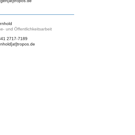
egen[at]tropos.de
Arnhold
e- und Öffentlichkeitsarbeit
341 2717-7189
arnhold[at]tropos.de