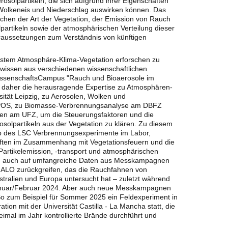
osolpartikeln, die sich aufgrund ihrer Eigenschaften
 Wolkeneis und Niederschlag auswirken können. Das
hen der Art der Vegetation, der Emission von Rauch
partikeln sowie der atmosphärischen Verteilung dieser
oraussetzungen zum Verständnis von künftigen
stem Atmosphäre-Klima-Vegetation erforschen zu
hwissen aus verschiedenen wissenschaftlichen
-WissenschaftsCampus "Rauch und Bioaerosole im
 daher die herausragende Expertise zu Atmosphären-
sität Leipzig, zu Aerosolen, Wolken und
OS, zu Biomasse-Verbrennungsanalyse am DBFZ
fen am UFZ, um die Steuerungsfaktoren und die
solpartikeln aus der Vegetation zu klären. Zu diesem
lb des LSC Verbrennungsexperimente im Labor,
ten im Zusammenhang mit Vegetationsfeuern und die
artikelemission, -transport und atmosphärischen
u auch auf umfangreiche Daten aus Messkampagnen
ALO zurückgreifen, das die Rauchfahnen von
tralien und Europa untersucht hat – zuletzt während
anuar/Februar 2024. Aber auch neue Messkampagnen
So zum Beispiel für Sommer 2025 ein Feldexperiment in
tion mit der Universität Castilla - La Mancha statt, die
eimal im Jahr kontrollierte Brände durchführt und