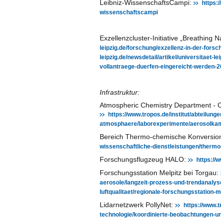
Leibniz-WissenschaftsCampi:
https:
wissenschaftscampi
Exzellenzcluster-Initiative „Breathing N
leipzig.de/forschung/exzellenz-in-der-fors
leipzig.de/newsdetail/artikel/universitaet-
vollantraege-duerfen-eingereicht-werden-
Infrastruktur:
Atmospheric Chemistry Department -
https://www.tropos.de/institut/abteilung
atmosphaere/laborexperimente/aerosolk
Bereich Thermo-chemische Konversi
wissenschaftliche-dienstleistungen/therm
Forschungsflugzeug HALO:
https://
Forschungsstation Melpitz bei Torgau:
aerosole/langzeit-prozess-und-trendanalys
luftqualitaet/regionale-forschungsstation-m
Lidarnetzwerk PollyNet:
https://www.t
technologie/koordinierte-beobachtungen-un