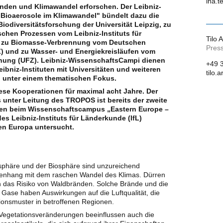
ina.t
en und Klimawandel erforschen. Der Leibniz-
ioaerosole im Klimawandel" bündelt dazu die
iodiversitätsforschung der Universität Leipzig, zu
chen Prozessen vom Leibniz-Instituts für
Tilo 
 zu Biomasse-Verbrennung vom Deutschen
Press
 und zu Wasser- und Energiekreisläufen vom
hung (UFZ). Leibniz-WissenschaftsCampi dienen
+49 
ibniz-Instituten mit Universitäten und weiteren
tilo.
n unter einem thematischen Fokus.
iese Kooperationen für maximal acht Jahre. Der
unter Leitung des TROPOS ist bereits der zweite
erden beim Wissenschaftscampus „Eastern Europe –
es Leibniz-Instituts für Länderkunde (IfL)
en Europa untersucht.
phäre und der Biosphäre sind unzureichend
enhang mit dem raschen Wandel des Klimas. Dürren
 das Risiko von Waldbränden. Solche Brände und die
Gase haben Auswirkungen auf die Luftqualität, die
ionsmuster in betroffenen Regionen.
Vegetationsveränderungen beeinflussen auch die