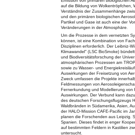
Emission von primären biologischen Aer
auf die Bildung von Wolkentröpfchen,
Verständnis der Zusammenhänge zwisc
und den primären biologischen Aerosol
Partikel und Gase ist auch eine der V
Veränderungen in der Atmosphäre.
Um die Prozesse in dem vernetzten Sy
können, ist eine Kombination von Fac
Disziplinen erforderlich. Der Leibniz
Klimawandel" (LSC BioSmoke) bündelt
und Biodiversitätsforschung der Univer
atmosphärischen Prozessen am TROP
sowie zu Wasser- und Energiekreisläu
Auswirkungen der Freisetzung von Aero
Zweck umfassen die Projekte innerha
Feldmessungen von Aerosoleigenschaf
Fernerkundung und Modellierung von P
Auswirkungen. Der Verbund kann daz
des deutschen Forschungsflugzeugs H
Waldbränden in Südamerika, Asien, Aus
der HALO-Mission CAFE-Pacific im J
planen die Forschenden aus Leipzig. 
Spanien. Dieses findet in enger Koopera
auf bestimmten Feldern in Kastilien zw
untersucht.