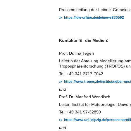
Pressemitteilung der Leibniz-Gemeinsc
https://idw-online.de/de/news830592
Kontakte für die Medien:
Prof. Dr. Ina Tegen
Leiterin der Abteilung Modellierung atm
Troposphärenforschung (TROPOS) und 
Tel. +49 341 2717-7042
https://www.tropos.de/institut/ueber-uns
und
Prof. Dr. Manfred Wendisch
Leiter, Institut für Meteorologie, Univer
Tel. +49 341 97-32850
https://www.uni-leipzig.de/personenprof
und