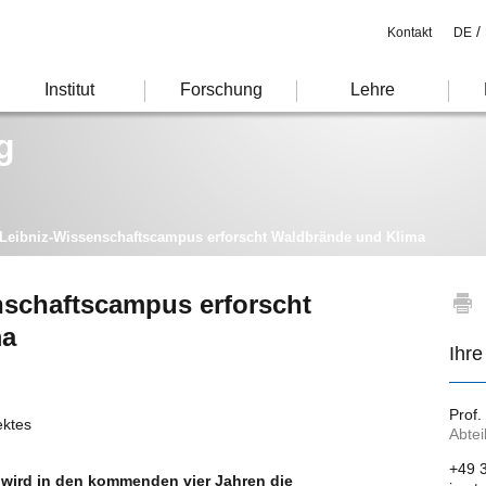
/
Kontakt
DE
Institut
Forschung
Lehre
g
Leibniz-Wissenschaftscampus erforscht Waldbrände und Klima
nschaftscampus erforscht
ma
Ihre
Prof.
ektes
Abtei
+49 
 wird in den kommenden vier Jahren die