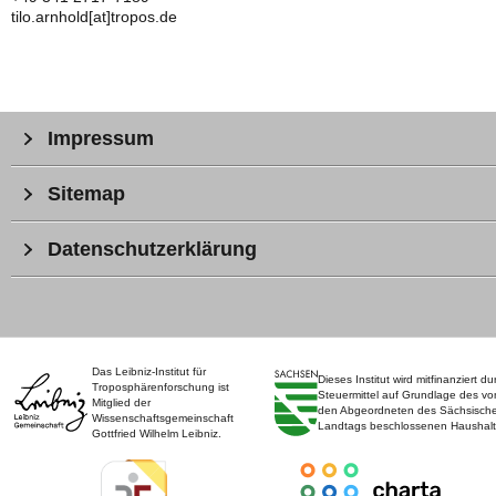
tilo.arnhold[at]tropos.de
Impressum
Sitemap
Datenschutzerklärung
Das Leibniz-Institut für
Dieses Institut wird mitfinanziert du
Troposphärenforschung ist
Steuermittel auf Grundlage des vo
Mitglied der
den Abgeordneten des Sächsisch
Wissenschaftsgemeinschaft
Landtags beschlossenen Haushalt
Gottfried Wilhelm Leibniz.