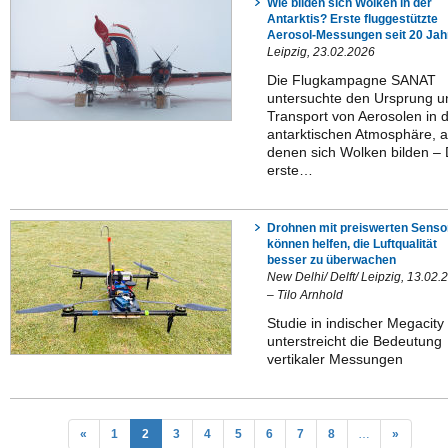
Wie bilden sich Wolken in der
Antarktis? Erste fluggestützte
Aerosol-Messungen seit 20 Jah
Leipzig, 23.02.2026
Die Flugkampagne SANAT
untersuchte den Ursprung u
Transport von Aerosolen in 
antarktischen Atmosphäre, 
denen sich Wolken bilden –
erste…
Drohnen mit preiswerten Senso
können helfen, die Luftqualität
besser zu überwachen
New Delhi/ Delft/ Leipzig, 13.02.
– Tilo Arnhold
Studie in indischer Megacity
unterstreicht die Bedeutung
vertikaler Messungen
«
1
2
3
4
5
6
7
8
…
»