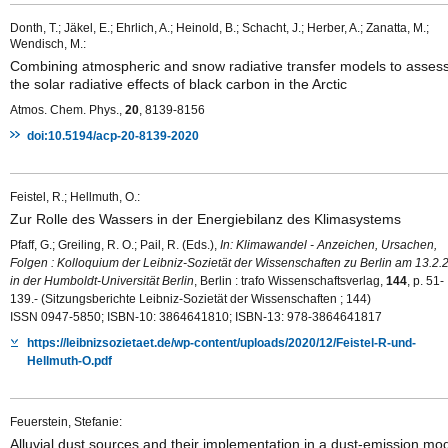
Donth, T.; Jäkel, E.; Ehrlich, A.; Heinold, B.; Schacht, J.; Herber, A.; Zanatta, M.;
Wendisch, M.:
Combining atmospheric and snow radiative transfer models to asses
the solar radiative effects of black carbon in the Arctic
Atmos. Chem. Phys.,
20
, 8139-8156
doi:10.5194/acp-20-8139-2020
Feistel, R.; Hellmuth, O.:
Zur Rolle des Wassers in der Energiebilanz des Klimasystems
Pfaff, G.; Greiling, R. O.; Pail, R. (Eds.),
In: Klimawandel - Anzeichen, Ursachen,
Folgen : Kolloquium der Leibniz-Sozietät der Wissenschaften zu Berlin am 13.2.
in der Humboldt-Universität Berlin
, Berlin : trafo Wissenschaftsverlag,
144
, p. 51-
139.- (Sitzungsberichte Leibniz-Sozietät der Wissenschaften ; 144)
ISSN 0947-5850; ISBN-10: 3864641810; ISBN-13: 978-3864641817
https://leibnizsozietaet.de/wp-content/uploads/2020/12/Feistel-R-und-
Hellmuth-O.pdf
Feuerstein, Stefanie:
Alluvial dust sources and their implementation in a dust-emission mo