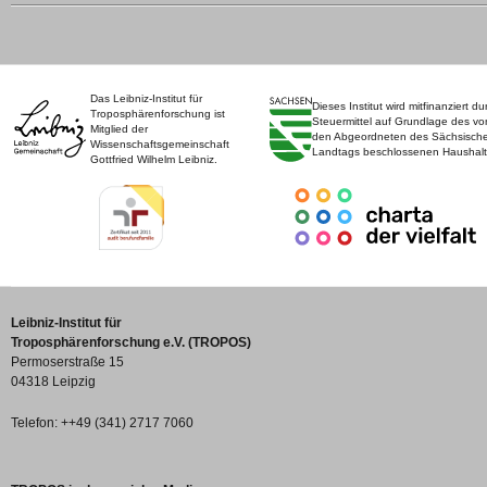
Das Leibniz-Institut für
Dieses Institut wird mitfinanziert du
Troposphärenforschung ist
Steuermittel auf Grundlage des vo
Mitglied der
den Abgeordneten des Sächsisch
Wissenschaftsgemeinschaft
Landtags beschlossenen Haushalt
Gottfried Wilhelm Leibniz.
Leibniz-Institut für
Troposphärenforschung e.V. (TROPOS)
Permoserstraße 15
04318 Leipzig
Telefon: ++49 (341) 2717 7060