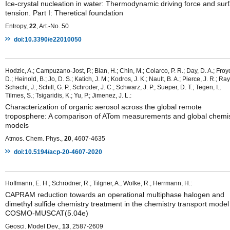
Ice-crystal nucleation in water: Thermodynamic driving force and sur
tension. Part I: Theretical foundation
Entropy,
22
, Art.-No. 50
doi:10.3390/e22010050
Hodzic, A.; Campuzano-Jost, P.; Bian, H.; Chin, M.; Colarco, P. R.; Day, D. A.; Froy
D.; Heinold, B.; Jo, D. S.; Katich, J. M.; Kodros, J. K.; Nault, B. A.; Pierce, J. R.; Ray,
Schacht, J.; Schill, G. P.; Schroder, J. C.; Schwarz, J. P.; Sueper, D. T.; Tegen, I.;
Tilmes, S.; Tsigaridis, K.; Yu, P.; Jimenez, J. L.:
Characterization of organic aerosol across the global remote
troposphere: A comparison of ATom measurements and global chemis
models
Atmos. Chem. Phys.,
20
, 4607-4635
doi:10.5194/acp-20-4607-2020
Hoffmann, E. H.; Schrödner, R.; Tilgner, A.; Wolke, R.; Herrmann, H.:
CAPRAM reduction towards an operational multiphase halogen and
dimethyl sulfide chemistry treatment in the chemistry transport model
COSMO-MUSCAT(5.04e)
Geosci. Model Dev.,
13
, 2587-2609