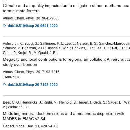
Climate and air quality impacts due to mitigation of non-methane nea
term climate forcers
Atmos. Chem. Phys.,
20
, 9641-9663
doi:10.5194/acp-20-9641-2020
Ashworth, K.; Bucci, S.; Gallimore, P. J.; Lee, J.; Nelson, B. S.; Sanchez-Marroquin,
Schimpf, M. B.; Smith, P. D.; Drysdale, W. S.; Hopkins, J. R.; Lee, J. D.; Pitt, J. R.; D
Carlo, P.; Krejci, R.; McQuaid, J. B.:
Megacity and local contributions to regional air pollution: An aircraft 
study over London
Atmos. Chem. Phys.,
20
, 7193-7216
1680-7316
doi:10.5194/acp-20-7193-2020
Beer, C. G.; Hendricks, J.; Righi, M.; Heinold, B.; Tegen, I.; Groß, S.; Sauer, D.; Wal
A.; Weinzierl, B.:
Modelling mineral dust emissions and atmospheric dispersion with
MADE3 in EMAC v2.54
Geosci. Model Dev.,
13
, 4287-4303