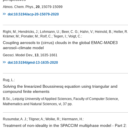
Atmos. Chem. Phys.,
20
, 15079-15099
doi:10.5194/acp-20-15079-2020
Righi, M.; Hendricks, J.; Lohmann, U.; Beer, C. G.; Hahn, V.; Heinold, B.; Heller, R.
Krämer, M.; Ponater, M.; Rolf, C.; Tegen, I.; Voigt, C.:
Coupling aerosols to (cirrus) clouds in the global EMAC-MADE3
aerosol–climate model
Geosci. Model Dev.,
13
, 1635-1661
doi:10.5194/gmd-13-1635-2020
Rug, L.:
Solving the linearized Boussinesq equation using triangular and
compound finite elements
B.Sc., Leipzig University of Applied Sciences, Faculty of Computer Science,
Mathematics and Natural Sciences, vi, 37 pp.
Rusumdar, A. J.; Tilgner, A.; Wolke, R.; Herrmann, H.:
Treatment of non-ideality in the SPACCIM multiphase model - Part 2: