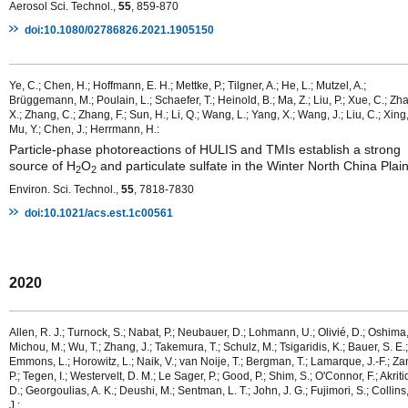
Aerosol Sci. Technol.,
55
, 859-870
doi:10.1080/02786826.2021.1905150
Ye, C.; Chen, H.; Hoffmann, E. H.; Mettke, P.; Tilgner, A.; He, L.; Mutzel, A.;
Brüggemann, M.; Poulain, L.; Schaefer, T.; Heinold, B.; Ma, Z.; Liu, P.; Xue, C.; Zh
X.; Zhang, C.; Zhang, F.; Sun, H.; Li, Q.; Wang, L.; Yang, X.; Wang, J.; Liu, C.; Xing,
Mu, Y.; Chen, J.; Herrmann, H.:
Particle-phase photoreactions of HULIS and TMIs establish a strong
source of H
O
and particulate sulfate in the Winter North China Plai
2
2
Environ. Sci. Technol.,
55
, 7818-7830
doi:10.1021/acs.est.1c00561
2020
Allen, R. J.; Turnock, S.; Nabat, P.; Neubauer, D.; Lohmann, U.; Olivié, D.; Oshima,
Michou, M.; Wu, T.; Zhang, J.; Takemura, T.; Schulz, M.; Tsigaridis, K.; Bauer, S. E.;
Emmons, L.; Horowitz, L.; Naik, V.; van Noije, T.; Bergman, T.; Lamarque, J.-F.; Za
P.; Tegen, I.; Westervelt, D. M.; Le Sager, P.; Good, P.; Shim, S.; O'Connor, F.; Akriti
D.; Georgoulias, A. K.; Deushi, M.; Sentman, L. T.; John, J. G.; Fujimori, S.; Collins
J.: