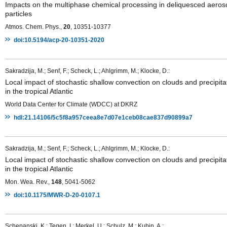
Impacts on the multiphase chemical processing in deliquesced aeros
particles
Atmos. Chem. Phys.,
20
, 10351-10377
doi:10.5194/acp-20-10351-2020
Sakradzija, M.; Senf, F.; Scheck, L.; Ahlgrimm, M.; Klocke, D.:
Local impact of stochastic shallow convection on clouds and precipita
in the tropical Atlantic
World Data Center for Climate (WDCC) at DKRZ
hdl:21.14106/5c5f8a957ceea8e7d07e1ceb08cae837d90899a7
Sakradzija, M.; Senf, F.; Scheck, L.; Ahlgrimm, M.; Klocke, D.:
Local impact of stochastic shallow convection on clouds and precipita
in the tropical Atlantic
Mon. Wea. Rev.,
148
, 5041-5062
doi:10.1175/MWR-D-20-0107.1
Schepanski, K.; Tegen, I.; Merkel, U.; Schulz, M.; Kubin, A.: