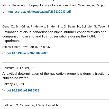
Ph. D., University of Leipzig, Faculty of Physics and Earth Sciences, xi, 150 pp.
https://core.ac.uk/download/pdf/287132033.pdf
Genz, C.; Schrödner, R.; Heinold, B.; Henning, S.; Baars, H.; Spindler, G.; Tegen, I.
Estimation of cloud condensation nuclei number concentrations and
comparison to in situ and lidar observations during the HOPE
experiments
Atmos. Chem. Phys.,
20
, 8787-8806
doi:10.5194/acp-20-8787-2020
Hellmuth, O.; Feistel, R.:
Analytical determination of the nucleation-prone low-density fraction o
subcooled water
Entropy,
22
, 933
doi:10.3390//e22090933
Hellmuth, O.; Schmelzer, J. W. P.; Feistel, R.: