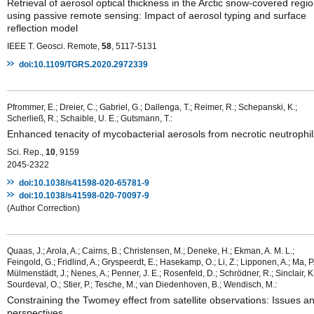
Retrieval of aerosol optical thickness in the Arctic snow-covered regi
using passive remote sensing: Impact of aerosol typing and surface
reflection model
IEEE T. Geosci. Remote,
58
, 5117-5131
doi:10.1109/TGRS.2020.2972339
Pfrommer, E.; Dreier, C.; Gabriel, G.; Dallenga, T.; Reimer, R.; Schepanski, K.;
Scherließ, R.; Schaible, U. E.; Gutsmann, T.:
Enhanced tenacity of mycobacterial aerosols from necrotic neutrophil
Sci. Rep.,
10
, 9159
2045-2322
doi:10.1038/s41598-020-65781-9
doi:10.1038/s41598-020-70097-9
(Author Correction)
Quaas, J.; Arola, A.; Cairns, B.; Christensen, M.; Deneke, H.; Ekman, A. M. L.;
Feingold, G.; Fridlind, A.; Gryspeerdt, E.; Hasekamp, O.; Li, Z.; Lipponen, A.; Ma, P.
Mülmenstädt, J.; Nenes, A.; Penner, J. E.; Rosenfeld, D.; Schrödner, R.; Sinclair, K.
Sourdeval, O.; Stier, P.; Tesche, M.; van Diedenhoven, B.; Wendisch, M.:
Constraining the Twomey effect from satellite observations: Issues a
perspectives