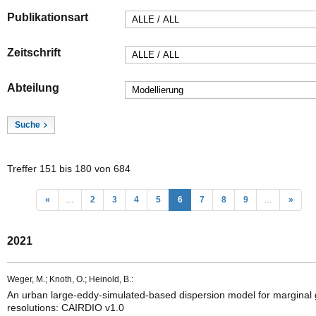
Publikationsart
Zeitschrift
Abteilung
Treffer 151 bis 180 von 684
«
…
2
3
4
5
6
7
8
9
…
»
2021
Weger, M.; Knoth, O.; Heinold, B.:
An urban large-eddy-simulated-based dispersion model for marginal 
resolutions: CAIRDIO v1.0