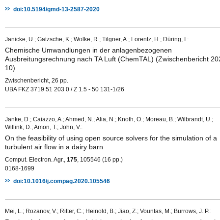
doi:10.5194/gmd-13-2587-2020
Janicke, U.; Gatzsche, K.; Wolke, R.; Tilgner, A.; Lorentz, H.; Düring, I.:
Chemische Umwandlungen in der anlagenbezogenen
Ausbreitungsrechnung nach TA Luft (ChemTAL) (Zwischenbericht 20
10)
Zwischenbericht, 26 pp.
UBA FKZ 3719 51 203 0 / Z 1.5 - 50 131-1/26
Janke, D.; Caiazzo, A.; Ahmed, N.; Alia, N.; Knoth, O.; Moreau, B.; Wilbrandt, U.;
Willink, D.; Amon, T.; John, V.:
On the feasibility of using open source solvers for the simulation of a
turbulent air flow in a dairy barn
Comput. Electron. Agr.,
175
, 105546 (16 pp.)
0168-1699
doi:10.1016/j.compag.2020.105546
Mei, L.; Rozanov, V.; Ritter, C.; Heinold, B.; Jiao, Z.; Vountas, M.; Burrows, J. P.: