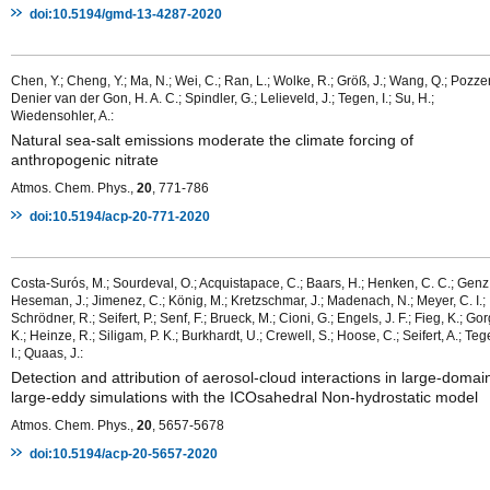
doi:10.5194/gmd-13-4287-2020
Chen, Y.; Cheng, Y.; Ma, N.; Wei, C.; Ran, L.; Wolke, R.; Größ, J.; Wang, Q.; Pozzer,
Denier van der Gon, H. A. C.; Spindler, G.; Lelieveld, J.; Tegen, I.; Su, H.;
Wiedensohler, A.:
Natural sea-salt emissions moderate the climate forcing of
anthropogenic nitrate
Atmos. Chem. Phys.,
20
, 771-786
doi:10.5194/acp-20-771-2020
Costa-Surós, M.; Sourdeval, O.; Acquistapace, C.; Baars, H.; Henken, C. C.; Genz,
Heseman, J.; Jimenez, C.; König, M.; Kretzschmar, J.; Madenach, N.; Meyer, C. I.;
Schrödner, R.; Seifert, P.; Senf, F.; Brueck, M.; Cioni, G.; Engels, J. F.; Fieg, K.; Go
K.; Heinze, R.; Siligam, P. K.; Burkhardt, U.; Crewell, S.; Hoose, C.; Seifert, A.; Teg
I.; Quaas, J.:
Detection and attribution of aerosol-cloud interactions in large-domai
large-eddy simulations with the ICOsahedral Non-hydrostatic model
Atmos. Chem. Phys.,
20
, 5657-5678
doi:10.5194/acp-20-5657-2020