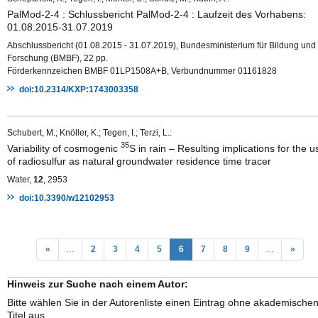
PalMod-2-4 : Schlussbericht PalMod-2-4 : Laufzeit des Vorhabens:
01.08.2015-31.07.2019
Abschlussbericht (01.08.2015 - 31.07.2019), Bundesministerium für Bildung und
Forschung (BMBF), 22 pp.
Förderkennzeichen BMBF 01LP1508A+B, Verbundnummer 01161828
doi:10.2314/KXP:1743003358
Schubert, M.; Knöller, K.; Tegen, I.; Terzi, L.:
35
Variability of cosmogenic
S in rain – Resulting implications for the u
of radiosulfur as natural groundwater residence time tracer
Water,
12
, 2953
doi:10.3390/w12102953
«
…
2
3
4
5
6
7
8
9
…
»
Hinweis zur Suche nach einem Autor:
Bitte wählen Sie in der Autorenliste einen Eintrag ohne akademische
Titel aus.