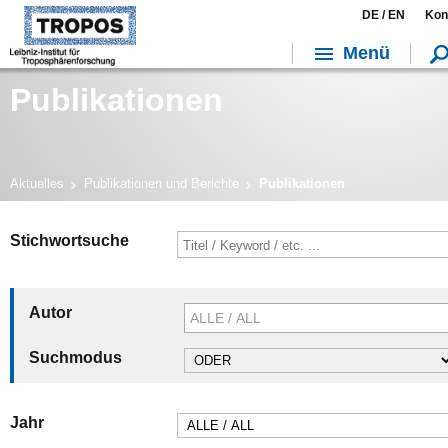
DE /
EN
Kon
Menü
Publikationen
Aktuelles
Publikationen und Berichte
Publikationen
Stichwortsuche
Autor
Suchmodus
Jahr