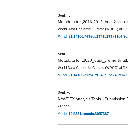
Senf, F.:
Metadata for ‚2016-2019_hdcp2-icon-sy
World Data Center for Climate (WDCC) at D
hdl:21.14106/7635cb2374b293a44c6f3
Senf, F.:
Metadata for ‚2020_data_cre-north-atla
World Data Center for Climate (WDCC) at D
hdl:21.14106/c1bf43f1540e9bc745feb7
Senf, F.:
NAWDEX Analysis Tools - Submission R
Zenodo
doi:10.5281/zenodo.3657387