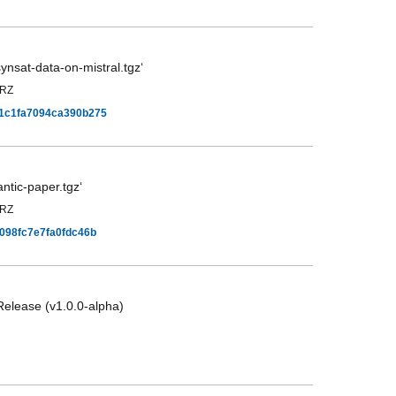
nsat-data-on-mistral.tgz‘
KRZ
c1c1fa7094ca390b275
ntic-paper.tgz‘
KRZ
0098fc7e7fa0fdc46b
elease (v1.0.0-alpha)