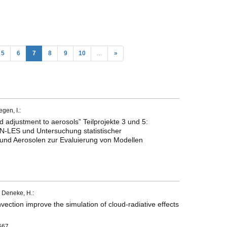
5
6
7
8
9
10
…
»
egen, I.:
ud adjustment to aerosols” Teilprojekte 3 und 5:
ON-LES und Untersuchung statistischer
nd Aerosolen zur Evaluierung von Modellen
.; Deneke, H.:
vection improve the simulation of cloud-radiative effects
667