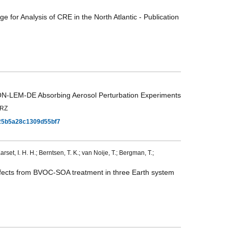
for Analysis of CRE in the North Atlantic - Publication
ON-LEM-DE Absorbing Aerosol Perturbation Experiments
KRZ
325b5a28c1309d55bf7
rset, I. H. H.; Berntsen, T. K.; van Noije, T.; Bergman, T.;
effects from BVOC-SOA treatment in three Earth system