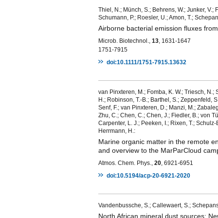
Thiel, N.; Münch, S.; Behrens, W.; Junker, V.; Fa
Schumann, P.; Roesler, U.; Amon, T.; Schepansk
Airborne bacterial emission fluxes from 
Microb. Biotechnol.,
13
, 1631-1647
1751-7915
doi:10.1111/1751-7915.13632
van Pinxteren, M.; Fomba, K. W.; Triesch, N.; S
H.; Robinson, T.-B.; Barthel, S.; Zeppenfeld, S.
Senf, F.; van Pinxteren, D.; Manzi, M.; Zabalegui
Zhu, C.; Chen, C.; Chen, J.; Fiedler, B.; von Tü
Carpenter, L. J.; Peeken, I.; Rixen, T.; Schulz-
Herrmann, H.:
Marine organic matter in the remote en
and overview to the MarParCloud cam
Atmos. Chem. Phys.,
20
, 6921-6951
doi:10.5194/acp-20-6921-2020
Vandenbussche, S.; Callewaert, S.; Schepansk
North African mineral dust sources: N