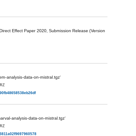
Direct Effect Paper 2020, Submission Release (Version
m-analysis-data-on-mistral.tgz‘
KRZ
290fb48658538eb26df
rval-analysis-data-on-mistral.tgz‘
KRZ
53811a02f9697960578