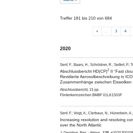
Treffer 181 bis 210 von 684
«
…
3
4
2020
Senf, F.; Baars, H.; Schrödner, R.; Seifert, P.; T
2
Abschlussbericht HD(CP)
II “Fast clo
Revidierte Aerosolbeschreibung in IC
Zusammenhänge zwischen Eiswolken u
Abschlussbericht, 15 pp.
Förderkennzeichen BMBF 01LK1503F
Senf, F.; Voigt, A.; Clerbaux, N.; Hünerbein, A
Increasing resolution and resolving con
over the North Atlantic
J. Geophys. Res. - Atmos.,
125
, e2020JD032