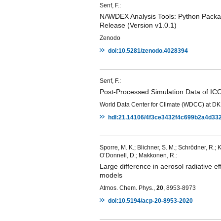
Senf, F.:
NAWDEX Analysis Tools: Python Package 
Release (Version v1.0.1)
Zenodo
doi:10.5281/zenodo.4028394
Senf, F.:
Post-Processed Simulation Data of IC
World Data Center for Climate (WDCC) at D
hdl:21.14106/4f3ce3432f4c699b2a4d3
Sporre, M. K.; Blichner, S. M.; Schrödner, R.; Ka
O’Donnell, D.; Makkonen, R.:
Large difference in aerosol radiative 
models
Atmos. Chem. Phys.,
20
, 8953-8973
doi:10.5194/acp-20-8953-2020