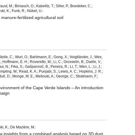
ust, M.; Biniasch, O.; Kabelitz, T.; Siller, P.; Boedeker, C.;
i, K.; Funk, R.; Nübel, U.:
manure-fertilized agricultural soil
tolle, C.; Wurl, O.; Bahlmann, E.; Gong, X.; Voigtländer, J.; Wex,
; Hoffmann, E. H.; Roveretto, M.; Li, C.; Grosselin, B.; Daële, V.;
, N.; Frka, S.; Gašparović, B.; Pereira, R.; Li, T.; Wen, L.; Li, J.;
mpling, W.; Read, K. A.; Punjabi, S.; Lewis, A. C.; Hopkins, J. R.;
Bull, D.; Monge, M. E.; Mellouki, A.; George, C.; Stratmann, F.;
vironment of the Cape Verde Islands – An introduction
paign
i, K.; De Mazière, M.:
ew insights from a combined analysis based on 3D dust