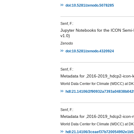
doi:10.5281/zenodo.5078285
Senf, F.:
Jupyter Notebooks for the ICON Semi-
v1.0)
Zenodo
doi:10.5281/zenodo.4320924
Senf, F.:
Metadata for ‚2016-2019_hdcp2-icon-le
World Data Center for Climate (WDCC) at D
hdl:21.14106/2f90932a7393a04838b04
Senf, F.:
Metadata for ‚2016-2019_hdcp2-icon-na
World Data Center for Climate (WDCC) at D
hdl:21.14106/3ceaef37b720054992e1b