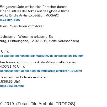
 Ein ganzes Jahr wollen sich Forscher durchs
: den Einfluss der Arktis auf das globale Klima
elpitz für die Arktis-Expedition MOSAiC)
play&obj=78997
ich ein Polar-Ballon vom Acker
sächsischen Wiese ins arktische Eis
enburg, Printausgabe, 12.02.2019, Seite Nordsachsen)
 Uhr):
litik-weltgeschehen/mittagsmagazin/videos/expedition-100.html
er trainieren für größte Arktis-Mission aller Zeiten
4:00/21:40 Uhr):
schungsschiff-laesst-sich-im-impolareis-einfrieren-100.html
ässt sich im Polareis einfrieren
7:53/8:53 Uhr)
audio-945040.html
.01.2019. (Fotos: Tilo Arnhold, TROPOS)