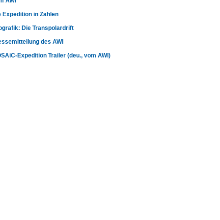
m AWI
 Expedition in Zahlen
ografik: Die Transpolardrift
essemitteilung des AWI
SAiC-Expedition Trailer (deu., vom AWI)