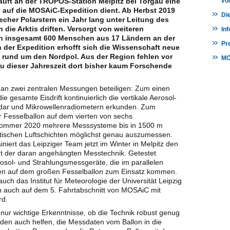
läuft an der TROPOS-Station Melpitz bei Torgau eine
vo
 auf die MOSAiC-Expedition dient. Ab Herbst 2019
Die
cher Polarstern ein Jahr lang unter Leitung des
 die Arktis driften. Versorgt von weiteren
Inf
n insgesamt 600 Menschen aus 17 Ländern an der
Pr
der Expedition erhofft sich die Wissenschaft neue
 rund um den Nordpol. Aus der Region fehlen vor
MO
zu dieser Jahreszeit dort bisher kaum Forschende
an zwei zentralen Messungen beteiligen: Zum einen
e gesamte Eisdrift kontinuierlich die vertikale Aerosol-
Radar und Mikrowellenradiometern erkunden. Zum
 Fesselballon auf dem vierten von sechs
 Sommer 2020 mehrere Messsysteme bis in 1500 m
tischen Luftschichten möglichst genau auszumessen.
ainiert das Leipziger Team jetzt im Winter in Melpitz den
t der daran angehängten Messtechnik. Getestet
sol- und Strahlungsmessgeräte, die im parallelen
nen auf dem großen Fesselballon zum Einsatz kommen.
h das Institut für Meteorologie der Universität Leipzig
en auch auf dem 5. Fahrtabschnitt von MOSAiC mit
rd.
 nur wichtige Erkenntnisse, ob die Technik robust genug
werden auch helfen, die Messdaten vom Ballon in die