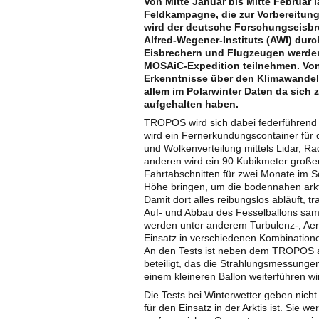
Von Mitte Januar bis Mitte Februar 
Feldkampagne, die zur Vorbereitung
wird der deutsche Forschungseisbre
Alfred-Wegener-Instituts (AWI) durch
Eisbrechern und Flugzeugen werde
MOSAiC-Expedition teilnehmen. Von 
Erkenntnisse über den Klimawandel
allem im Polarwinter Daten da sich 
aufgehalten haben.
TROPOS wird sich dabei federführend 
wird ein Fernerkundungscontainer für di
und Wolkenverteilung mittels Lidar, 
anderen wird ein 90 Kubikmeter großer
Fahrtabschnitten für zwei Monate im
Höhe bringen, um die bodennahen ark
Damit dort alles reibungslos abläuft, tr
Auf- und Abbau des Fesselballons sam
werden unter anderem Turbulenz-, Aero
Einsatz in verschiedenen Kombinatio
An den Tests ist neben dem TROPOS auc
beteiligt, das die Strahlungsmessung
einem kleineren Ballon weiterführen wi
Die Tests bei Winterwetter geben nicht
für den Einsatz in der Arktis ist. Sie 