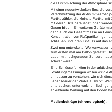
die Durchmischung der Atmosphäre s
Mit einer neuentwickelten Box, die ve
Verschmutzung der Arktis mit Aerosol
Partikelzähler, die kleinste Partikel
mit deren Hilfe herausgefunden werden s
Gasen bilden. Ein weiteres Geräte miss
dann auch die Gesamtmasse an Feinst
Konzentration von Rußpartikeln geme
schließen und ihren Einfluss auf das a
Zwei neu entwickelte Wolkenwasser-
zum ersten mal am Ballon getestet. D
Labor mit hochgenauen Sensoren ausge
schwer wären.
Eine Schlüsselfunktion in der arktische
Strahlungsmessungen wollen wir die A
um besser zu verstehen, wie sich dies
Lebensdauer der Wolke auswirkt. Weit
untersuchen, unter welchen Bedingung
abkühlende Wirkung auf den Boden h
Medienbeiträge (chronologisch):