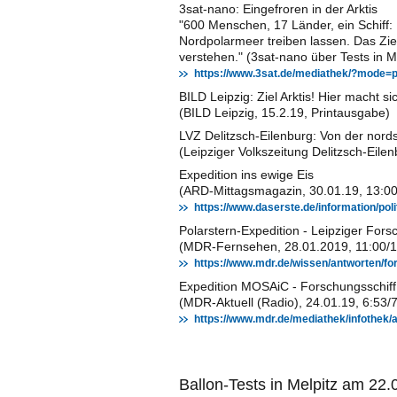
3sat-nano: Eingefroren in der Arktis
"600 Menschen, 17 Länder, ein Schiff:
Nordpolarmeer treiben lassen. Das Ziel
verstehen." (3sat-nano über Tests in M
https://www.3sat.de/mediathek/?mode=
BILD Leipzig: Ziel Arktis! Hier macht s
(BILD Leipzig, 15.2.19, Printausgabe)
LVZ Delitzsch-Eilenburg: Von der nord
(Leipziger Volkszeitung Delitzsch-Eil
Expedition ins ewige Eis
(ARD-Mittagsmagazin, 30.01.19, 13:00
https://www.daserste.de/information/po
Polarstern-Expedition - Leipziger Forsch
(MDR-Fernsehen, 28.01.2019, 11:00/1
https://www.mdr.de/wissen/antworten/for
Expedition MOSAiC - Forschungsschiff l
(MDR-Aktuell (Radio), 24.01.19, 6:53/
https://www.mdr.de/mediathek/infothek/
Ballon-Tests in Melpitz am 22