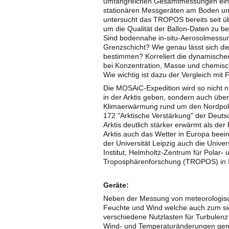
umfangreichen Gesamtmessungen einzu
stationären Messgeräten am Boden und
untersucht das TROPOS bereits seit üb
um die Qualität der Ballon-Daten zu be
Sind bodennahe in-situ-Aerosolmessun
Grenzschicht? Wie genau lässt sich die
bestimmen? Korreliert die dynamischen 
bei Konzentration, Masse und chemis
Wie wichtig ist dazu der Vergleich mit
Die MOSAiC-Expedition wird so nicht 
in der Arktis geben, sondern auch über
Klimaerwärmung rund um den Nordpol.
172 "Arktische Verstärkung" der Deut
Arktis deutlich stärker erwärmt als de
Arktis auch das Wetter in Europa be
der Universität Leipzig auch die Univ
Institut, Helmholtz-Zentrum für Polar-
Troposphärenforschung (TROPOS) in L
Geräte:
Neben der Messung von meteorologisc
Feuchte und Wind welche auch zum sic
verschiedene Nutzlasten für Turbulenz
Wind- und Temperaturänderungen gemes