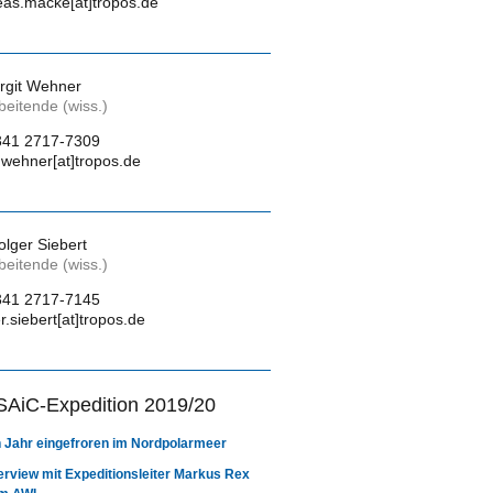
eas.macke[at]tropos.de
irgit Wehner
beitende (wiss.)
341 2717-7309
t.wehner[at]tropos.de
olger Siebert
beitende (wiss.)
341 2717-7145
r.siebert[at]tropos.de
AiC-Expedition 2019/20
n Jahr eingefroren im Nordpolarmeer
terview mit Expeditionsleiter Markus Rex