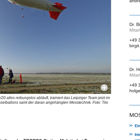
andr
Dr. B
Mitar
+49 
birgi
Dr. H
Mitar
+49 
holge
alles reibungslos abläuft, trainiert das Leipziger Team jetzt im
sselballons samt der daran angehängten Messtechnik. Foto: Tilo
MOS
Ei
In