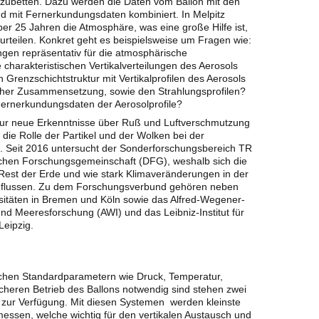
betten. Dazu werden die Daten vom Ballon mit den
 mit Fernerkundungsdaten kombiniert. In Melpitz
er 25 Jahren die Atmosphäre, was eine große Hilfe ist,
urteilen. Konkret geht es beispielsweise um Fragen wie:
gen repräsentativ für die atmosphärische
 charakteristischen Vertikalverteilungen des Aerosols
Grenzschichtstruktur mit Vertikalprofilen des Aerosols
cher Zusammensetzung, sowie den Strahlungsprofilen?
 Fernerkundungsdaten der Aerosolprofile?
nur neue Erkenntnisse über Ruß und Luftverschmutzung
 die Rolle der Partikel und der Wolken bei der
 Seit 2016 untersucht der Sonderforschungsbereich TR
schen Forschungsgemeinschaft (DFG), weshalb sich die
r Rest der Erde und wie stark Klimaveränderungen in der
einflussen. Zu dem Forschungsverbund gehören neben
ersitäten in Bremen und Köln sowie das Alfred-Wegener-
 und Meeresforschung (AWI) und das Leibniz-Institut für
eipzig.
hen Standardparametern wie Druck, Temperatur,
heren Betrieb des Ballons notwendig sind stehen zwei
 zur Verfügung. Mit diesen Systemen werden kleinste
sen, welche wichtig für den vertikalen Austausch und