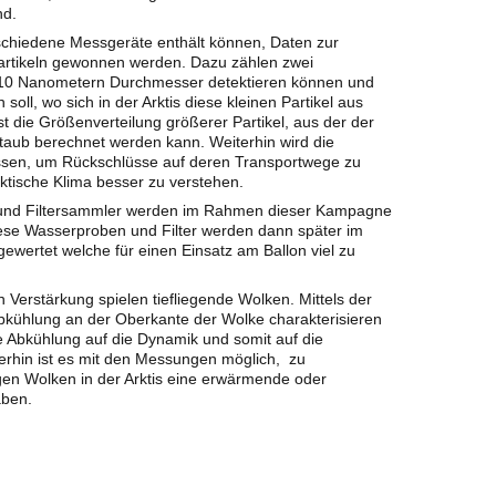
ind.
rschiedene Messgeräte enthält können, Daten zur
partikeln gewonnen werden. Dazu zählen zwei
 mit 10 Nanometern Durchmesser detektieren können und
oll, wo sich in der Arktis diese kleinen Partikel aus
t die Größenverteilung größerer Partikel, aus der der
aub berechnet werden kann. Weiterhin wird die
ssen, um Rückschlüsse auf deren Transportwege zu
rktische Klima besser zu verstehen.
 und Filtersammler werden im Rahmen dieser Kampagne
iese Wasserproben und Filter werden dann später im
wertet welche für einen Einsatz am Ballon viel zu
n Verstärkung spielen tiefliegende Wolken. Mittels der
bkühlung an der Oberkante der Wolke charakterisieren
e Abkühlung auf die Dynamik und somit auf die
erhin ist es mit den Messungen möglich, zu
en Wolken in der Arktis eine erwärmende oder
aben.