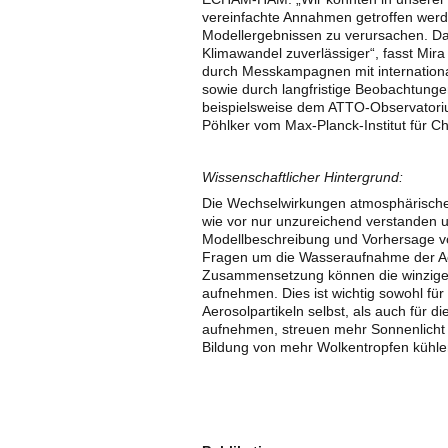
vereinfachte Annahmen getroffen werd
Modellergebnissen zu verursachen. 
Klimawandel zuverlässiger“, fasst Mir
durch Messkampagnen mit internationa
sowie durch langfristige Beobachtung
beispielsweise dem ATTO-Observatoriu
Pöhlker vom Max-Planck-Institut für C
Wissenschaftlicher Hintergrund:
Die Wechselwirkungen atmosphärische
wie vor nur unzureichend verstanden u
Modellbeschreibung und Vorhersage vo
Fragen um die Wasseraufnahme der Ae
Zusammensetzung können die winzigen 
aufnehmen. Dies ist wichtig sowohl fü
Aerosolpartikeln selbst, als auch für d
aufnehmen, streuen mehr Sonnenlicht 
Bildung von mehr Wolkentropfen kühle