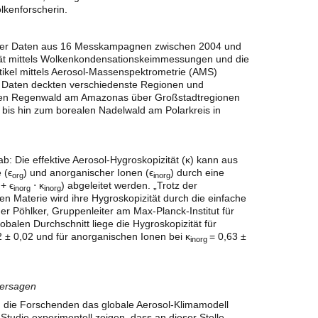
lkenforscherin.
ker Daten aus 16 Messkampagnen zwischen 2004 und
tät mittels Wolkenkondensationskeimmessungen und die
kel mittels Aerosol-Massenspektrometrie (AMS)
 Daten deckten verschiedenste Regionen und
chen Regenwald am Amazonas über Großstadtregionen
n bis hin zum borealen Nadelwald am Polarkreis in
: Die effektive Aerosol-Hygroskopizität (κ) kann aus
 (ϵ
) und anorganischer Ionen (ϵ
) durch eine
org
inorg
+ ϵ
⋅ κ
) abgeleitet werden. „Trotz der
inorg
inorg
n Materie wird ihre Hygroskopizität durch die einfache
her Pöhlker, Gruppenleiter am Max-Planck-Institut für
balen Durchschnitt liege die Hygroskopizität für
 ± 0,02 und für anorganischen Ionen bei κ
= 0,63 ±
inorg
hersagen
n die Forschenden das globale Aerosol-Klimamodell
udie experimentell zeigen, dass an dieser Stelle