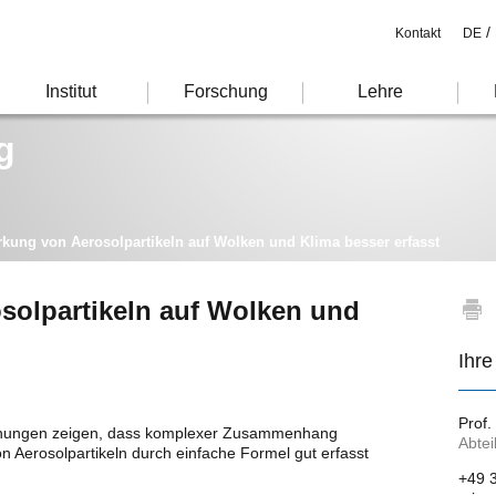
/
Kontakt
DE
Institut
Forschung
Lehre
g
kung von Aerosolpartikeln auf Wolken und Klima besser erfasst
solpartikeln auf Wolken und
Ihre
Prof.
hnungen zeigen, dass komplexer Zusammenhang
Abtei
 Aerosolpartikeln durch einfache Formel gut erfasst
+49 