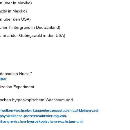
 über in Mexiko)
ity in Mexiko)
n über den USA)
cher Hintergrund in Deutschland)
i-arider Gebirgswald in den USA)
densation Nuclei”
lker
ization Experiment
schen hygroskopischem Wachstum und
l-wolken-wechselwirkungen/prozessstudien-auf-kleinen-zeit-
hysikalische-prozesse/aktivierung-von-
enhang-zwischen-hygroskopischem-wachstum-und-