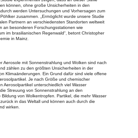
en können, ohne große Unsicherheiten in den
Dadurch werden Untersuchungen und Vorhersagen zum
a Pöhlker zusammen. „Ermöglicht wurde unsere Studie
len Partnern an verschiedensten Standorten weltweit
en an besonderen Forschungsstationen wie
m im brasilianischen Regenwald“, betont Christopher
hemie in Mainz.
r Aerosole mit Sonnenstrahlung und Wolken sind nach
nd zählen zu den größten Unsicherheiten in der
n Klimaänderungen. Ein Grund dafür sind viele offene
rosolpartikel. Je nach Größe und chemischer
Aerosolpartikel unterschiedlich viel Wasser
r die Streuung von Sonnenstrahlung an den
ie Bildung von Wolkentropfen. Partikel, die mehr Wasser
zurück in das Weltall und können auch durch die
nd wirken.