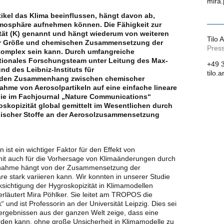
mira.
tikel das Klima beeinflussen, hängt davon ab,
Atmosphäre aufnehmen können. Die Fähigkeit zur
ät (K) genannt und hängt wiederum von weiteren
Tilo 
er Größe und chemischen Zusammensetzung der
Press
 komplex sein kann. Durch umfangreiche
tionales Forschungsteam unter Leitung des Max-
+49 
nd des Leibniz-Instituts für
tilo.
 den Zusammenhang zwischen chemischer
e von Aerosolpartikeln auf eine einfache lineare
 die im Fachjournal „Nature Communications“
roskopizität global gemittelt im Wesentlichen durch
nischer Stoffe an der Aerosolzusammensetzung
 ist ein wichtiger Faktor für den Effekt von
mit auch für die Vorhersage von Klimaänderungen durch
nahme hängt von der Zusammensetzung der
re stark variieren kann. Wir konnten in unserer Studie
ksichtigung der Hygroskopizität in Klimamodellen
erläutert Mira Pöhlker. Sie leitet am TROPOS die
und ist Professorin an der Universität Leipzig. Dies sei
ergebnissen aus der ganzen Welt zeige, dass eine
rden kann, ohne große Unsicherheit in Klimamodelle zu