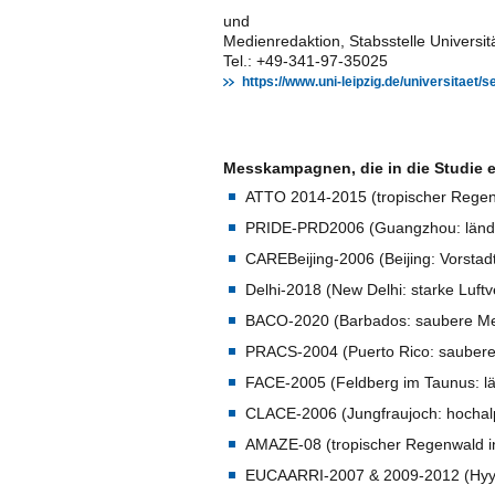
und
Medienredaktion, Stabsstelle Universit
Tel.: +49-341-97-35025
https://www.uni-leipzig.de/universitaet
Messkampagnen, die in die Studie e
ATTO 2014-2015 (tropischer Regenw
PRIDE-PRD2006 (Guangzhou: ländli
CAREBeijing-2006 (Beijing: Vorstadt
Delhi-2018 (New Delhi: starke Luft
BACO-2020 (Barbados: saubere Meer
PRACS-2004 (Puerto Rico: saubere 
FACE-2005 (Feldberg im Taunus: lä
CLACE-2006 (Jungfraujoch: hochalp
AMAZE-08 (tropischer Regenwald in
EUCAARRI-2007 & 2009-2012 (Hyytiä