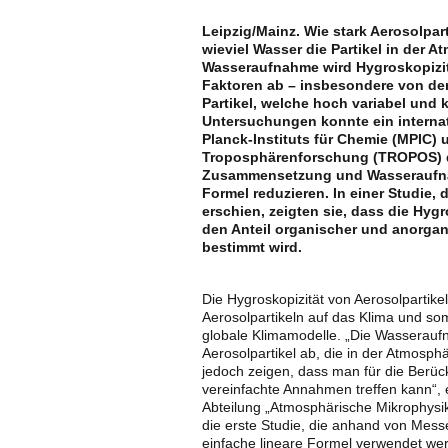
Leipzig/Mainz. Wie stark Aerosolpar
wieviel Wasser die Partikel in der 
Wasseraufnahme wird Hygroskopizit
Faktoren ab – insbesondere von d
Partikel, welche hoch variabel und
Untersuchungen konnte ein interna
Planck-Instituts für Chemie (MPIC) u
Troposphärenforschung (TROPOS)
Zusammensetzung und Wasseraufnahm
Formel reduzieren. In einer Studie,
erschien, zeigten sie, dass die Hyg
den Anteil organischer und anorga
bestimmt wird.
Die Hygroskopizität von Aerosolpartikeln
Aerosolpartikeln auf das Klima und so
globale Klimamodelle.
„Die Wasserauf
Aerosolpartikel ab, die in der Atmosphä
jedoch zeigen, dass man für die Berüc
vereinfachte Annahmen treffen kann“, 
Abteilung „Atmosphärische Mikrophysik“ 
die erste Studie, die anhand von Mess
einfache lineare Formel verwendet we