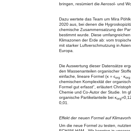
bringen, resümiert die Aerosol- und Wo
Dazu wertete das Team um Mira Pöhl
2020 aus, bei denen die Hygroskopizi
chemische Zusammensatzung der Parti
bestimmt wurde. Diese umfangreichen
Klimazonen der Erde ab: vom tropis
mit starker Luftverschmutzung in Asie
Europa.
Die Auswertung dieser Datensätze ergab
den Massenanteilen organischer Stoffe
einfache, lineare Formel (κ = ϵ
⋅ κ
org
org
chemischen Komplexität der organische
Formel gut erfasst“, erläutert Christop
Chemie und Co-Autor der Studie. Im glo
organische Partikelanteile bei κ
=0,12
org
0,01.
Effekt der neuen Formel auf Klimavor
Um die neue Formel zu testen, nutzte
ECHAM-HAM. „Wir konnten in unserer St