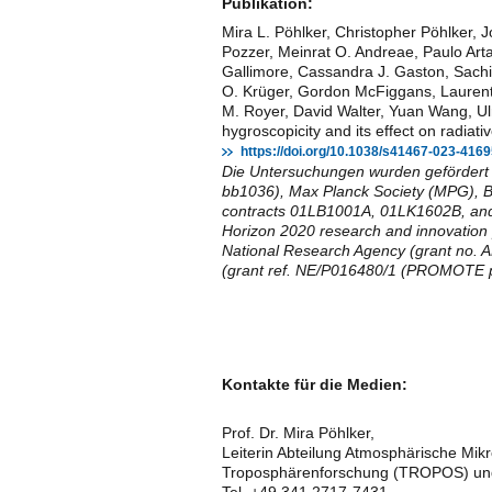
Publikation:
Mira L. Pöhlker, Christopher Pöhlker
Pozzer, Meinrat O. Andreae, Paulo Art
Gallimore, Cassandra J. Gaston, Sachi
O. Krüger, Gordon McFiggans, Laurent
M. Royer, David Walter, Yuan Wang, Ulr
hygroscopicity and its effect on radiati
https://doi.org/10.1038/s41467-023-4169
Die Untersuchungen wurden gefördert
bb1036), Max Planck Society (MPG), B
contracts 01LB1001A, 01LK1602B, and
Horizon 2020 research and innovatio
National Research Agency (grant no
(grant ref. NE/P016480/1 (PROMOTE p
Kontakte für die Medien:
Prof. Dr. Mira Pöhlker,
Leiterin Abteilung Atmosphärische Mikro
Troposphärenforschung (TROPOS) und 