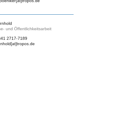
poehlker[at]tropos.de
Arnhold
e- und Öffentlichkeitsarbeit
341 2717-7189
arnhold[at]tropos.de