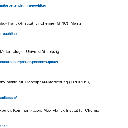
s/mitarbeitende/mira-poehlker
ax-Planck-Institut für Chemie (MPIC), Mainz
r-poehlker
Meteorologie, Universität Leipzig
l/mitarbeiter/prof-dr-johannes-quaas
ibniz-Institut für Troposphärenforschung (TROPOS),
tteilungen/
Reuter, Kommunikation, Max-Planck-Institut für Chemie
eases