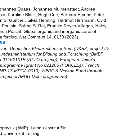
, Johannes Quaas, Johannes Mülmenstädt, Andrea
axo, Karoline Block, Hugh Coe, Barbara Ervens, Peter
n S. Gunthe , Silvia Henning, Hartmut Herrmann, Ovid
 Poulain, Subha S. Raj, Ernesto Reyes-Villegas, Haley
ich Pöschl: Global organic and inorganic aerosol
ve forcing.
Nat Commun
14, 6139 (2023).
5-8
 von: Deutsches Klimarechenzentrum (DKRZ; project ID
undesministerium für Bildung und Forschung (BMBF
 01LK2101B (ATTO project)), European Union’s
n programme (grant No 821205 (FORCES)), French
. ANR-17-MPGA-0013), NERC & Newton Fund through
roject of APHH-Delhi programme).
physik (AMP), Leibniz-Institut für
Universität Leipzig,