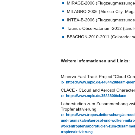
MIRAGE-2006 (Flugzeugmessungen
MILAGRO-2006 (Mexico-City: Megac
INTEX-B-2006 (Flugzeugmessunge
Taunus-Observatorium-2012 (ländli
BEACHON-2010-2011 (Colorado: sem
Weitere Informationen und Links:
Minerva Fast Track Project “Cloud Con
https://www.mpic.de/4484428/team-poeh
CLACE - CLoud and Aerosol Character
https://www.mpic.de/3583800/clace
Laborstudien zum Zusammenhang zwi
Tropfenaktivierung
https://www.tropos.de/forschung/aeroso
und-raumskalen/aerosol-und-wolken-mikrop
wolkentropfen/laborstudien-zum-zusamm
tropfenaktivierung