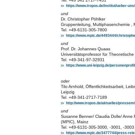
Tel. +49 341 2717-7431
https://www.tropos.de/institut/ueber-un
und
Dr. Christopher Pöhlker
Gruppenleitung, Multiphasenchemie , M
Tel. +49-6131-305-7800
https://www.mpic.de/4493444/christophe
und
Prof. Dr. Johannes Quaas
Universitätsprofessor für Theoretische 
Tel. +49-341-97-32931
https://www.uni-leipzig.de/personenprofi
oder
Tilo Arnhold, Öffentlichkeitsarbeit, Le
Leipzig
Tel. +49-341-2717-7189
http://www.tropos.de/aktuelles/pressemi
und
Susanne Benner/ Claudia Dolle/ Anne 
(MPIC), Mainz
Tel. +49-6131-305-3000, -3001, -3003
https://www.mpic.de/3477744/press-rel