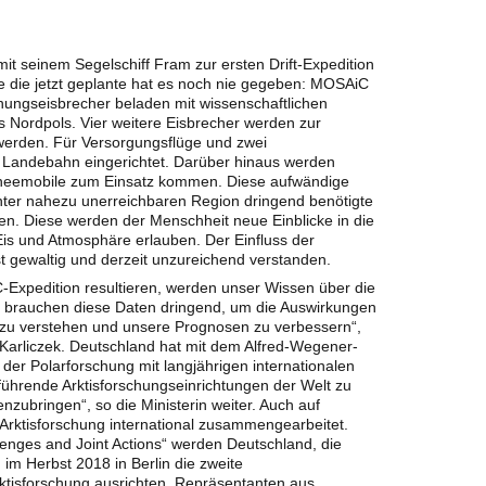
it seinem Segelschiff Fram zur ersten Drift-Expedition
ie die jetzt geplante hat es noch nie gegeben: MOSAiC
hungseisbrecher beladen mit wissenschaftlichen
s Nordpols. Vier weitere Eisbrecher werden zur
 werden. Für Versorgungsflüge und zwei
 Landebahn eingerichtet. Darüber hinaus werden
neemobile zum Einsatz kommen. Diese aufwändige
Winter nahezu unerreichbaren Region dringend benötigte
en. Diese werden der Menschheit neue Einblicke in die
s und Atmosphäre erlauben. Der Einfluss der
st gewaltig und derzeit unzureichend verstanden.
-Expedition resultieren, werden unser Wissen über die
ir brauchen diese Daten dringend, um die Auswirkungen
zu verstehen und unsere Prognosen zu verbessern“,
Karliczek. Deutschland hat mit dem Alfred-Wegener-
 der Polarforschung mit langjährigen internationalen
führende Arktisforschungseinrichtungen der Welt zu
ubringen“, so die Ministerin weiter. Auch auf
e Arktisforschung international zusammengearbeitet.
lenges and Joint Actions“ werden Deutschland, die
m Herbst 2018 in Berlin die zweite
ktisforschung ausrichten. Repräsentanten aus