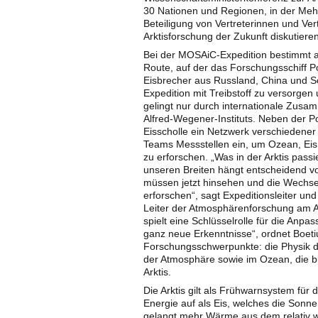
30 Nationen und Regionen, in der Mehr
Beteiligung von Vertreterinnen und Vert
Arktisforschung der Zukunft diskutieren
Bei der MOSAiC-Expedition bestimmt al
Route, auf der das Forschungsschiff Po
Eisbrecher aus Russland, China und S
Expedition mit Treibstoff zu versorge
gelingt nur durch internationale Zusamm
Alfred-Wegener-Instituts. Neben der Po
Eisscholle ein Netzwerk verschiedener
Teams Messstellen ein, um Ozean, Eis
zu erforschen. „Was in der Arktis passier
unseren Breiten hängt entscheidend v
müssen jetzt hinsehen und die Wechse
erforschen“, sagt Expeditionsleiter u
Leiter der Atmosphärenforschung am Al
spielt eine Schlüsselrolle für die Anpa
ganz neue Erkenntnisse“, ordnet Boetiu
Forschungsschwerpunkte: die Physik d
der Atmosphäre sowie im Ozean, die 
Arktis.
Die Arktis gilt als Frühwarnsystem fü
Energie auf als Eis, welches die Sonne
gelangt mehr Wärme aus dem relativ w