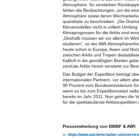
Atmosphäre. So verstärken Rückkopplu
fehlen die Beobachtungen, um die ein
Atmosphäre sowie deren Wechselwirku
quantitativ zu beschreiben. „Die Drama
Klimamodellen nicht in vollem Umfang
Klimaprognosen für die Arktis sind en
„Deshalb müssen wir vor allem im Wi
studieren“, so der AWI-Atmosphärenfors
heute schon in Europa, Asien und Nor
zwischen Arktis und Tropen destabilisi
Kaltluft in die gemäßigten Breiten gela
zentrale Arktis hinein verstärkt zur B
Das Budget der Expedition beträgt übe
internationalen Partnern, vor allem a
90 Prozent vom Bundesministerium für
wenn es bis zum Expeditionsstart selb
bereits im Jahr 2011. Nun gehen die V
für die spektakulärste Arktisexpedition 
Pressemitteilung von BMBF & AWI:
https://www.awi.de/nc/ueber-uns/service/