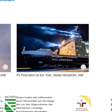
tteilungen/
, AWI
FS Polarstern im Eis. Foto: Stefan Hendricks, AWI
r
Dieses Institut wird mitfinanziert
ng
durch Steuermittel auf Grundlage
des von den Abgeordneten des
schaft
Sächsischen Landtags
niz.
beschlossenen Haushaltes.