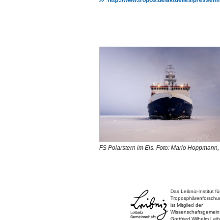
http://www.tropos.de/aktuelles/pressemi
FS Polarstern im Eis. Foto: Mario Hoppmann
Das Leibniz-Institut fü
Troposphärenforschu
ist Mitglied der
Wissenschaftsgemein
Gottfried Wilhelm Leib