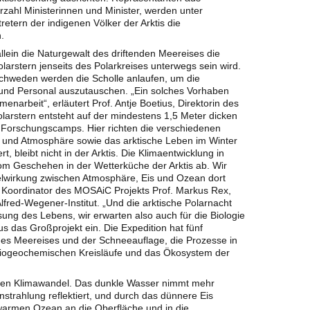
zahl Ministerinnen und Minister, werden unter
retern der indigenen Völker der Arktis die
.
lein die Naturgewalt des driftenden Meereises die
larstern jenseits des Polarkreises unterwegs sein wird.
chweden werden die Scholle anlaufen, um die
n und Personal auszutauschen. „Ein solches Vorhaben
enarbeit“, erläutert Prof. Antje Boetius, Direktorin des
larstern entsteht auf der mindestens 1,5 Meter dicken
 Forschungscamps. Hier richten die verschiedenen
 und Atmosphäre sowie das arktische Leben im Winter
t, bleibt nicht in der Arktis. Die Klimaentwicklung in
om Geschehen in der Wetterküche der Arktis ab. Wir
lwirkung zwischen Atmosphäre, Eis und Ozean dort
nd Koordinator des MOSAiC Projekts Prof. Markus Rex,
fred-Wegener-Institut. „Und die arktische Polarnacht
ssung des Lebens, wir erwarten also auch für die Biologie
s das Großprojekt ein. Die Expedition hat fünf
es Meereises und der Schneeauflage, die Prozesse in
biogeochemischen Kreisläufe und das Ökosystem der
r den Klimawandel. Das dunkle Wasser nimmt mehr
nstrahlung reflektiert, und durch das dünnere Eis
armen Ozean an die Oberfläche und in die