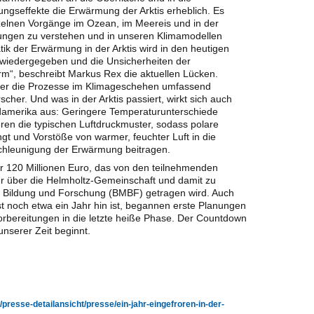
ngseffekte die Erwärmung der Arktis erheblich. Es
zelnen Vorgänge im Ozean, im Meereis und in der
ngen zu verstehen und in unseren Klimamodellen
tik der Erwärmung in der Arktis wird in den heutigen
 wiedergegeben und die Unsicherheiten der
orm“, beschreibt Markus Rex die aktuellen Lücken.
nter die Prozesse im Klimageschehen umfassend
cher. Und was in der Arktis passiert, wirkt sich auch
damerika aus: Geringere Temperaturunterschiede
eren die typischen Luftdruckmuster, sodass polare
ngt und Vorstöße von warmer, feuchter Luft in die
eschleunigung der Erwärmung beitragen.
r 120 Millionen Euro, das von den teilnehmenden
ber über die Helmholtz-Gemeinschaft und damit zu
 Bildung und Forschung (BMBF) getragen wird. Auch
st noch etwa ein Jahr hin ist, begannen erste Planungen
orbereitungen in die letzte heiße Phase. Der Countdown
unserer Zeit beginnt.
presse-detailansicht/presse/ein-jahr-eingefroren-in-der-