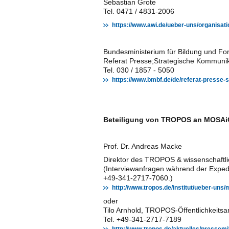
Sebastian Grote
Tel. 0471 / 4831-2006
https://www.awi.de/ueber-uns/organisa
Bundesministerium für Bildung und Fo
Referat Presse;Strategische Kommunik
Tel. 030 / 1857 - 5050
https://www.bmbf.de/de/referat-presse-
Beteiligung von TROPOS an MOSAiC
Prof. Dr. Andreas Macke
Direktor des TROPOS & wissenschaftlic
(Interviewanfragen während der Expediti
+49-341-2717-7060.)
http://www.tropos.de/institut/ueber-uns
oder
Tilo Arnhold, TROPOS-Öffentlichkeitsar
Tel. +49-341-2717-7189