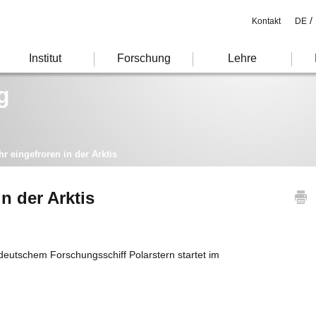
/
Kontakt
DE
Institut
Forschung
Lehre
g
hr eingefroren in der Arktis
n der Arktis
deutschem Forschungsschiff Polarstern startet im