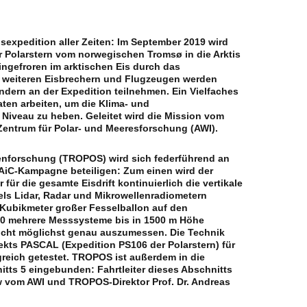
sexpedition aller Zeiten: Im September 2019 wird
 Polarstern vom norwegischen Tromsø in die Arktis
ingefroren im arktischen Eis durch das
n weiteren Eisbrechern und Flugzeugen werden
dern an der Expedition teilnehmen. Ein Vielfaches
aten arbeiten, um die Klima- und
Niveau zu heben. Geleitet wird die Mission vom
-Zentrum für Polar- und Meeresforschung (AWI).
renforschung (TROPOS) wird sich federführend an
iC-Kampagne beteiligen: Zum einen wird der
r die gesamte Eisdrift kontinuierlich die vertikale
els Lidar, Radar und Mikrowellenradiometern
Kubikmeter großer Fesselballon auf den
0 mehrere Messsysteme bis in 1500 m Höhe
hicht möglichst genau auszumessen. Die Technik
ekts PASCAL (Expedition PS106 der Polarstern) für
reich getestet. TROPOS ist außerdem in die
itts 5 eingebunden: Fahrtleiter dieses Abschnitts
ow vom AWI und TROPOS-Direktor Prof. Dr. Andreas