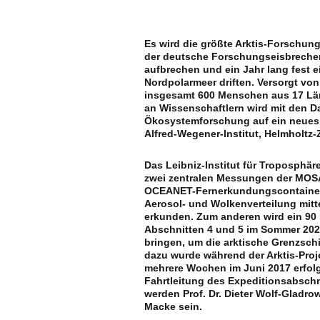
Es wird die größte Arktis-Forschung
der deutsche Forschungseisbrecher
aufbrechen und ein Jahr lang fest e
Nordpolarmeer driften. Versorgt vo
insgesamt 600 Menschen aus 17 Län
an Wissenschaftlern wird mit den D
Ökosystemforschung auf ein neues 
Alfred-Wegener-Institut, Helmholtz
Das Leibniz-Institut für Troposphä
zwei zentralen Messungen der MOSA
OCEANET-Fernerkundungscontainer fü
Aerosol- und Wolkenverteilung mitt
erkunden. Zum anderen wird ein 90 
Abschnitten 4 und 5 im Sommer 202
bringen, um die arktische Grenzsc
dazu wurde während der Arktis-Proj
mehrere Wochen im Juni 2017 erfolg
Fahrtleitung des Expeditionsabschn
werden Prof. Dr. Dieter Wolf-Gladr
Macke sein.