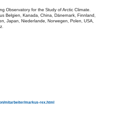
ing Observatory for the Study of Arctic Climate.
us Belgien, Kanada, China, Dänemark, Finnland,
ien, Japan, Niederlande, Norwegen, Polen, USA,
z.
on/mitarbeiter/markus-rex.html