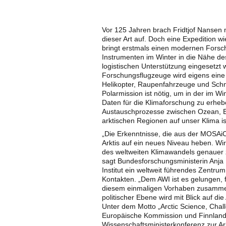
Vor 125 Jahren brach Fridtjof Nansen m
dieser Art auf. Doch eine Expedition w
bringt erstmals einen modernen Forsc
Instrumenten im Winter in die Nähe de
logistischen Unterstützung eingesetzt
Forschungsflugzeuge wird eigens eine
Helikopter, Raupenfahrzeuge und Sch
Polarmission ist nötig, um in der im 
Daten für die Klimaforschung zu erheb
Austauschprozesse zwischen Ozean, Ei
arktischen Regionen auf unser Klima i
„Die Erkenntnisse, die aus der MOSAiC
Arktis auf ein neues Niveau heben. W
des weltweiten Klimawandels genauer 
sagt Bundesforschungsministerin Anja 
Institut ein weltweit führendes Zentrum
Kontakten. „Dem AWI ist es gelungen, 
diesem einmaligen Vorhaben zusammenz
politischer Ebene wird mit Blick auf di
Unter dem Motto „Arctic Science, Chal
Europäische Kommission und Finnland i
Wissenschaftsministerkonferenz zur Ar