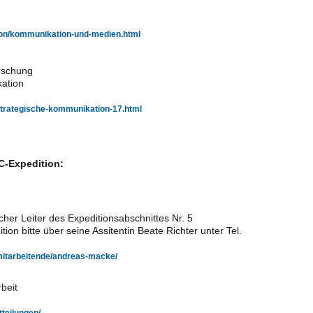
tion/kommunikation-und-medien.html
rschung
ation
strategische-kommunikation-17.html
-Expedition:
her Leiter des Expeditionsabschnittes Nr. 5
on bitte über seine Assitentin Beate Richter unter Tel.
/mitarbeitende/andreas-macke/
beit