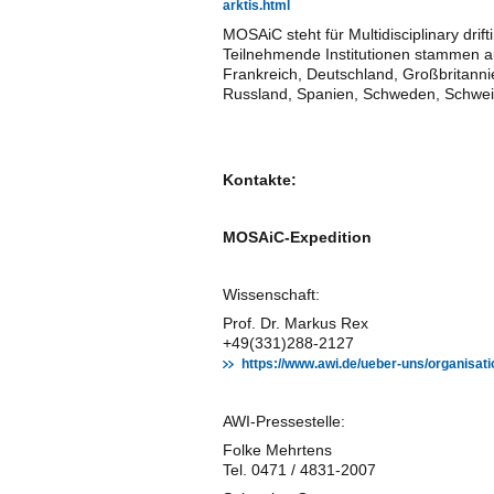
arktis.html
MOSAiC steht für Multidisciplinary drift
Teilnehmende Institutionen stammen a
Frankreich, Deutschland, Großbritann
Russland, Spanien, Schweden, Schwei
Kontakte:
MOSAiC-Expedition
Wissenschaft:
Prof. Dr. Markus Rex
+49(331)288-2127
https://www.awi.de/ueber-uns/organisati
AWI-Pressestelle:
Folke Mehrtens
Tel. 0471 / 4831-2007