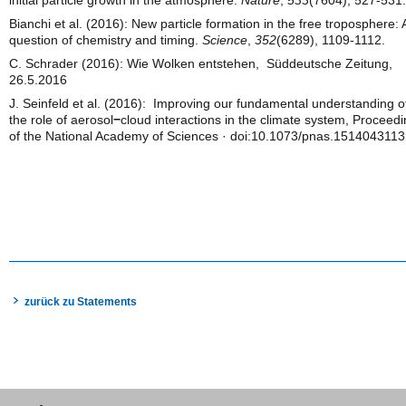
initial particle growth in the atmosphere.
Nature
,
533
(7604), 527-531.
Bianchi et al. (2016): New particle formation in the free troposphere: 
question of chemistry and timing.
Science
,
352
(6289), 1109-1112.
C. Schrader (2016): Wie Wolken entstehen, Süddeutsche Zeitung,
26.5.2016
J. Seinfeld et al. (2016): Improving our fundamental understanding o
the role of aerosol
−
cloud interactions in the climate system, Proceed
of the National Academy of Sciences · doi:10.1073/pnas.1514043113
zurück zu Statements