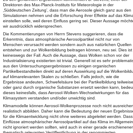
Direktoren des Max-Planck-Instituts für Meteorologie in der
‚Süddeutschen Zeitung’, dass man die Aerosole gleich ganz aus den
Simulationen nehmen und die Erforschung ihrer Effekte auf das Klim
einstellen solle, weil deren Einfluss gering sei. Dieser Aussage möch
wir ausdrücklich widersprechen.
Die Kommentierungen von Herrn Stevens suggerieren, dass die
Erkenntnis, dass atmosphärische Aerosolpartikel nicht nur von
Menschen verursacht werden sondern auch aus natürlichen Quellen
entstehen und zur Wolkenbildung beitragen können, neu sei. Dies ist
keineswegs der Fall. Auch die Aussage, dass Wolken schon vor der
Industrialisierung existierten ist trivial. Generell ist es sehr problemati
aus den Untersuchungsergebnissen zu einigen organischen
Partikelbestandteilen direkt auf deren Auswirkung auf die Wolkenbild
auf klimarelevanten Skalen zu schließen. Falls jedoch, wie die
Ergebnisse andeuten, Schwefelsäure bei der Partikelbildung teilweis
oder ganz durch organische Substanzen ersetzt werden kann, bedeu
dieses keinesfalls, dass Aerosol-Wolken-Wechselwirkungen für das
Klimasystem verstanden und/oder unwichtig sind.
Klimamodelle können Aerosol-Wolkenprozesse noch nicht ausreiche
realistisch abbilden. Daher kann die Bedeutung der neuen Ergebniss
für die Klimaentwicklung nicht ohne weiteres abgeleitet werden. Dass
Einflüsse atmosphärischer Aerosolpartikel auf das Klima im Allgemei
nicht ignoriert werden sollten, wird auch in einer gerade erschienene
thematisch relevanten Veröffentlichung in der renommierten