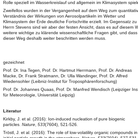
Rolle speziell im Wasserkreislauf und allgemein im Klimasystem spiel
Zweifellos wurden in der Vergangenheit auf dem Weg zum quantitati
Verständnis der Wirkungen von Aerosolpartikeln im Wetter und
Klimasystem der Erde deutliche Fortschritte erzielt. Im Gegensatz zu
Herrn Stevens sind wir aber der festen Ansicht, dass es auf diesem 
weitere wichtige zu klärende wissenschaftliche Fragen gibt, und dass
dieser Weg deshalb weiter beschritten werden muss.
gezeichnet
Prof. Dr. Ina Tegen, Prof. Dr. Hartmut Herrmann, Prof. Dr. Andreas
Macke, Dr. Frank Stratmann, Dr. Ulla Wandinger, Prof. Dr. Alfred
Wiedensohler (Leibniz-Institut für Troposphärenforschung)
Prof. Dr. Johannes Quaas, Prof. Dr. Manfred Wendisch (Leipziger Inst
für Meteorologie, Universität Leipzig)
Literatur
Kirkby, J. et al. (2016): Ion-induced nucleation of pure biogenic
particles.
Nature
,
533
(7604), 521-526.
Tröstl, J. et al. (2016): The role of low-volatility organic compounds in