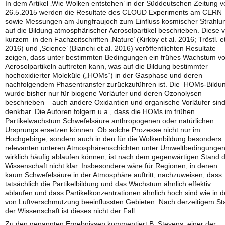
In dem Artikel ‚Wie Wolken entstehen’ in der Süddeutschen Zeitung 
26.5.2015 werden die Resultate des CLOUD Experiments am CERN
sowie Messungen am Jungfraujoch zum Einfluss kosmischer Strahlu
auf die Bildung atmosphärischer Aerosolpartikel beschrieben. Diese 
kurzem in den Fachzeitschriften ‚Nature’ (Kirkby et al. 2016; Tröstl. et
2016) und ‚Science’ (Bianchi et al. 2016) veröffentlichten Resultate
zeigen, dass unter bestimmten Bedingungen ein frühes Wachstum v
Aerosolpartikeln auftreten kann, was auf die Bildung bestimmter
hochoxidierter Moleküle („HOMs“) in der Gasphase und deren
nachfolgendem Phasentransfer zurückzuführen ist. Die HOMs-Bildu
wurde bisher nur für biogene Vorläufer und deren Ozonolysen
beschrieben – auch andere Oxidantien und organische Vorläufer sin
denkbar. Die Autoren folgern u.a., dass die HOMs im frühen
Partikelwachstum Schwefelsäure anthropogenen oder natürlichen
Ursprungs ersetzen können. Ob solche Prozesse nicht nur im
Hochgebirge, sondern auch in den für die Wolkenbildung besonders
relevanten unteren Atmosphärenschichten unter Umweltbedingunge
wirklich häufig ablaufen können, ist nach dem gegenwärtigen Stand 
Wissenschaft nicht klar. Insbesondere wäre für Regionen, in denen
kaum Schwefelsäure in der Atmosphäre auftritt, nachzuweisen, dass
tatsächlich die Partikelbildung und das Wachstum ähnlich effektiv
ablaufen und dass Partikelkonzentrationen ähnlich hoch sind wie in 
von Luftverschmutzung beeinflussten Gebieten. Nach derzeitigem St
der Wissenschaft ist dieses nicht der Fall.
Zu den genannten Ergebnissen kommentiert B. Stevens, einer der