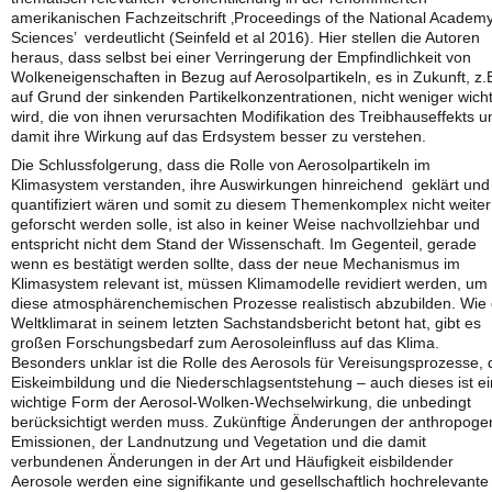
amerikanischen Fachzeitschrift ‚Proceedings of the National Academy
Sciences’ verdeutlicht (Seinfeld et al 2016). Hier stellen die Autoren
heraus, dass selbst bei einer Verringerung der Empfindlichkeit von
Wolkeneigenschaften in Bezug auf Aerosolpartikeln, es in Zukunft, z.
auf Grund der sinkenden Partikelkonzentrationen, nicht weniger wicht
wird, die von ihnen verursachten Modifikation des Treibhauseffekts u
damit ihre Wirkung auf das Erdsystem besser zu verstehen.
Die Schlussfolgerung, dass die Rolle von Aerosolpartikeln im
Klimasystem verstanden, ihre Auswirkungen hinreichend geklärt und
quantifiziert wären und somit zu diesem Themenkomplex nicht weiter
geforscht werden solle, ist also in keiner Weise nachvollziehbar und
entspricht nicht dem Stand der Wissenschaft. Im Gegenteil, gerade
wenn es bestätigt werden sollte, dass der neue Mechanismus im
Klimasystem relevant ist, müssen Klimamodelle revidiert werden, um
diese atmosphärenchemischen Prozesse realistisch abzubilden. Wie 
Weltklimarat in seinem letzten Sachstandsbericht betont hat, gibt es
großen Forschungsbedarf zum Aerosoleinfluss auf das Klima.
Besonders unklar ist die Rolle des Aerosols für Vereisungsprozesse, 
Eiskeimbildung und die Niederschlagsentstehung – auch dieses ist e
wichtige Form der Aerosol-Wolken-Wechselwirkung, die unbedingt
berücksichtigt werden muss. Zukünftige Änderungen der anthropog
Emissionen, der Landnutzung und Vegetation und die damit
verbundenen Änderungen in der Art und Häufigkeit eisbildender
Aerosole werden eine signifikante und gesellschaftlich hochrelevante