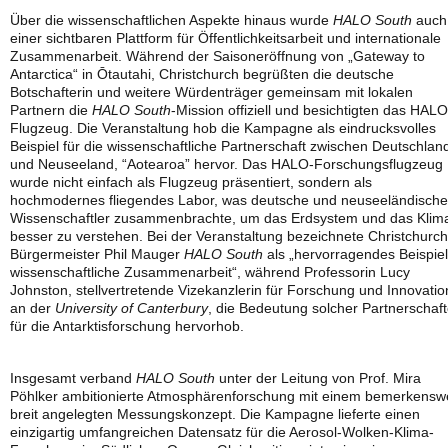
Über die wissenschaftlichen Aspekte hinaus wurde
HALO South
auch
einer sichtbaren Plattform für Öffentlichkeitsarbeit und internationale
Zusammenarbeit. Während der Saisoneröffnung von „Gateway to
Antarctica“ in Ōtautahi, Christchurch begrüßten die deutsche
Botschafterin und weitere Würdenträger gemeinsam mit lokalen
Partnern die
HALO South
-Mission offiziell und besichtigten das HALO
Flugzeug. Die Veranstaltung hob die Kampagne als eindrucksvolles
Beispiel für die wissenschaftliche Partnerschaft zwischen Deutschlan
und Neuseeland, “Aotearoa” hervor. Das HALO-Forschungsflugzeug
wurde nicht einfach als Flugzeug präsentiert, sondern als
hochmodernes fliegendes Labor, was deutsche und neuseeländische
Wissenschaftler zusammenbrachte, um das Erdsystem und das Klim
besser zu verstehen. Bei der Veranstaltung bezeichnete Christchurc
Bürgermeister Phil Mauger
HALO South
als „hervorragendes Beispiel
wissenschaftliche Zusammenarbeit“, während Professorin Lucy
Johnston, stellvertretende Vizekanzlerin für Forschung und Innovatio
an der
University of Canterbury
, die Bedeutung solcher Partnerschaf
für die Antarktisforschung hervorhob.
Insgesamt verband
HALO South
unter der Leitung von Prof. Mira
Pöhlker ambitionierte Atmosphärenforschung mit einem bemerkensw
breit angelegten Messungskonzept. Die Kampagne lieferte einen
einzigartig umfangreichen Datensatz für die Aerosol-Wolken-Klima-