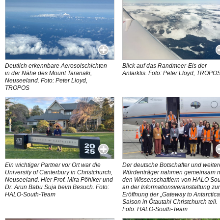
Deutlich erkennbare Aerosolschichten
Blick auf das Randmeer-Eis der
in der Nähe des Mount Taranaki,
Antarktis. Foto: Peter Lloyd, TROPO
Neuseeland. Foto: Peter Lloyd,
TROPOS
Ein wichtiger Partner vor Ort war die
Der deutsche Botschafter und weiter
University of Canterbury in Christchurch,
Würdenträger nahmen gemeinsam m
Neuseeland. Hier Prof. Mira Pöhlker und
den Wissenschaftlern von HALO So
Dr. Arun Babu Suja beim Besuch. Foto:
an der Informationsveranstaltung zu
HALO-South-Team
Eröffnung der „Gateway to Antarctica
Saison in Ōtautahi Christchurch teil.
Foto: HALO-South-Team