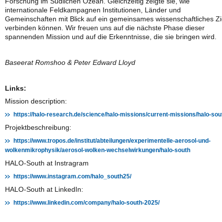
Forschung im Südlichen Ozean. Gleichzeitig zeigte sie, wie
internationale Feldkampagnen Institutionen, Länder und
Gemeinschaften mit Blick auf ein gemeinsames wissenschaftliches Zi
verbinden können. Wir freuen uns auf die nächste Phase dieser
spannenden Mission und auf die Erkenntnisse, die sie bringen wird.
Baseerat Romshoo & Peter Edward Lloyd
Links:
Mission description:
https://halo-research.de/science/halo-missions/current-missions/halo-sou
Projektbeschreibung:
https://www.tropos.de/institut/abteilungen/experimentelle-aerosol-und-
wolkenmikrophysik/aerosol-wolken-wechselwirkungen/halo-south
HALO-South at Instragram
https://www.instagram.com/halo_south25/
HALO-South at LinkedIn:
https://www.linkedin.com/company/halo-south-2025/