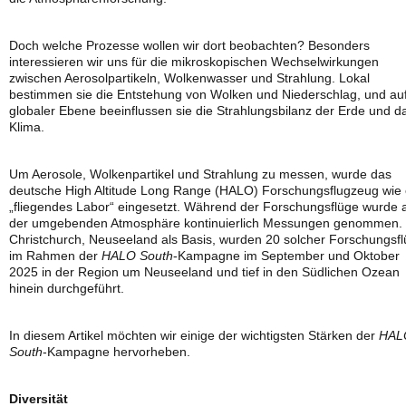
Doch welche Prozesse wollen wir dort beobachten? Besonders
interessieren wir uns für die mikroskopischen Wechselwirkungen
zwischen Aerosolpartikeln, Wolkenwasser und Strahlung. Lokal
bestimmen sie die Entstehung von Wolken und Niederschlag, und au
globaler Ebene beeinflussen sie die Strahlungsbilanz der Erde und d
Klima.
Um Aerosole, Wolkenpartikel und Strahlung zu messen, wurde das
deutsche High Altitude Long Range (HALO) Forschungsflugzeug wie 
„fliegendes Labor“ eingesetzt. Während der Forschungsflüge wurde 
der umgebenden Atmosphäre kontinuierlich Messungen genommen. 
Christchurch, Neuseeland als Basis, wurden 20 solcher Forschungsf
im Rahmen der
HALO South
-Kampagne im September und Oktober
2025 in der Region um Neuseeland und tief in den Südlichen Ozean
hinein durchgeführt.
In diesem Artikel möchten wir einige der wichtigsten Stärken der
HAL
South
-Kampagne hervorheben.
Diversität