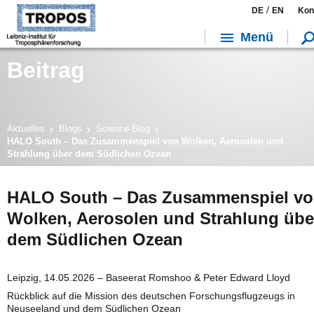
/
DE
EN
Kon
Menü
Beitrag
Aktuelles
Blogs
Science-Blog
HALO South – Das Zusammenspiel von Wolken, Aerosolen und
Strahlung über dem Südlichen Ozean
HALO South – Das Zusammenspiel v
Wolken, Aerosolen und Strahlung übe
dem Südlichen Ozean
Leipzig, 14.05.2026 – Baseerat Romshoo & Peter Edward Lloyd
Rückblick auf die Mission des deutschen Forschungsflugzeugs in
Neuseeland und dem Südlichen Ozean