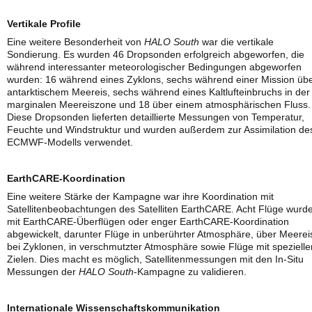
Vertikale Profile
Eine weitere Besonderheit von
HALO South
war die vertikale
Sondierung. Es wurden 46 Dropsonden erfolgreich abgeworfen, die
während interessanter meteorologischer Bedingungen abgeworfen
wurden: 16 während eines Zyklons, sechs während einer Mission üb
antarktischem Meereis, sechs während eines Kaltlufteinbruchs in der
marginalen Meereiszone und 18 über einem atmosphärischen Fluss.
Diese Dropsonden lieferten detaillierte Messungen von Temperatur,
Feuchte und Windstruktur und wurden außerdem zur Assimilation de
ECMWF-Modells verwendet.
EarthCARE-Koordination
Eine weitere Stärke der Kampagne war ihre Koordination mit
Satellitenbeobachtungen des Satelliten EarthCARE. Acht Flüge wurd
mit EarthCARE-Überflügen oder enger EarthCARE-Koordination
abgewickelt, darunter Flüge in unberührter Atmosphäre, über Meerei
bei Zyklonen, in verschmutzter Atmosphäre sowie Flüge mit spezielle
Zielen. Dies macht es möglich, Satellitenmessungen mit den In-Situ
Messungen der
HALO South
-Kampagne zu validieren.
Internationale Wissenschaftskommunikation