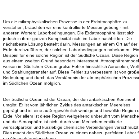
Um die mikrophysikalischen Prozesse in der Erdatmosphäre zu
verstehen, bräuchten wir eine kontrollierte Messumgebung - mit
anderen Worten: Laborbedingungen. Die Erdatmosphäre lässt sich
jedoch in ihrer ganzen Komplexität nicht im Labor nachbilden. Die
nächstbeste Lösung besteht darin, Messungen an einem Ort auf der
Erde durchzuführen, der solchen Laborbedingungen nahekommt. Ei
Beispiel für eine solche Region ist der Südliche Ozean. Diese Region 
aus einem zweiten Grund besonders interessant: Atmosphärenmodel
weisen im Südlichen Ozean große Fehler hinsichtlich Aerosolen, Wol
und Strahlungstransfer auf. Diese Fehler zu verbessern ist von große
Bedeutung und durch das Verständnis der atmosphärischen Prozess
im Südlichen Ozean mölglich.
Der Südliche Ozean ist der Ozean, der den antarktischen Kontinent
umgibt. Er ist vom jährlichen Zyklus des antarktischen Meereises
geprägt und ist eine außergewöhnlich windige und bewölkte Region 
Erde. Vor allem ist diese Region weitgehend unberührt vom Mensch
und die Atmosphäre ist nicht durch vom Menschen emittierte
Aerosolpartikel und kurzlebige chemische Verbindungen verschmutzt
Dies macht den Südlichen Ozean zu einem nahezu perfekten Labor f
die Atmosphärenforschung.