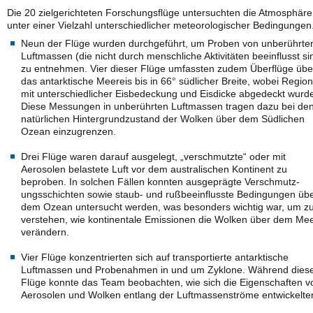
Die 20 zielgerichteten Forschungsflüge untersuchten die Atmosphäre
unter einer Vielzahl unterschiedlicher meteorologischer Bedingungen
Neun der Flüge wurden durchgeführt, um Proben von unberührte
Luftmassen (die nicht durch menschliche Aktivitäten beeinflusst si
zu entnehmen. Vier dieser Flüge umfassten zudem Überflüge übe
das antarktische Meereis bis in 66° südlicher Breite, wobei Regio
mit unterschiedlicher Eisbedeckung und Eisdicke abgedeckt wurd
Diese Messungen in unberührten Luftmassen tragen dazu bei de
natürlichen Hintergrundzustand der Wolken über dem Südlichen
Ozean einzugrenzen.
Drei Flüge waren darauf ausgelegt, „verschmutzte“ oder mit
Aerosolen belastete Luft vor dem australischen Kontinent zu
beproben. In solchen Fällen konnten ausgeprägte Verschmutz-
ungsschichten sowie staub- und rußbeeinflusste Bedingungen üb
dem Ozean untersucht werden, was besonders wichtig war, um z
verstehen, wie kontinentale Emissionen die Wolken über dem Me
verändern.
Vier Flüge konzentrierten sich auf transportierte antarktische
Luftmassen und Probenahmen in und um Zyklone. Während dies
Flüge konnte das Team beobachten, wie sich die Eigenschaften v
Aerosolen und Wolken entlang der Luftmassenströme entwickelte