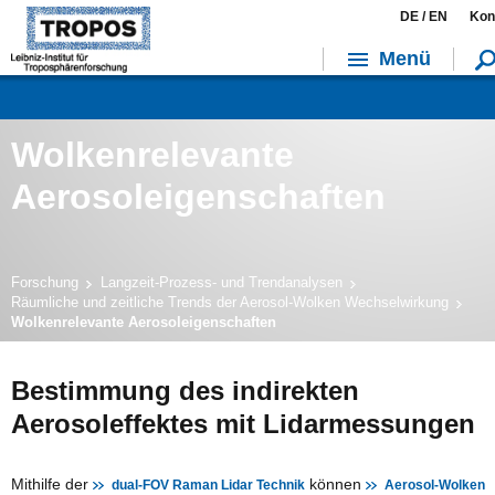
DE /
EN
Kon
Menü
Wolkenrelevante
Aerosoleigenschaften
Forschung
Langzeit-Prozess- und Trendanalysen
Räumliche und zeitliche Trends der Aerosol-Wolken Wechselwirkung
Wolkenrelevante Aerosoleigenschaften
Bestimmung des indirekten
Aerosoleffektes mit Lidarmessungen
Mithilfe der
können
dual-FOV Raman Lidar Technik
Aerosol-Wolken