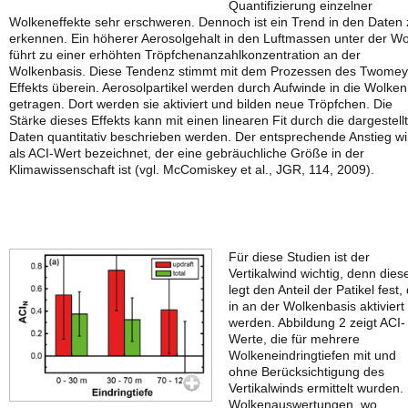
Quantifizierung einzelner
Wolkeneffekte sehr erschweren. Dennoch ist ein Trend in den Daten 
erkennen. Ein höherer Aerosolgehalt in den Luftmassen unter der W
führt zu einer erhöhten Tröpfchenanzahlkonzentration an der
Wolkenbasis. Diese Tendenz stimmt mit dem Prozessen des Twomey
Effekts überein. Aerosolpartikel werden durch Aufwinde in die Wolken
getragen. Dort werden sie aktiviert und bilden neue Tröpfchen. Die
Stärke dieses Effekts kann mit einen linearen Fit durch die dargestell
Daten quantitativ beschrieben werden. Der entsprechende Anstieg wi
als ACI-Wert bezeichnet, der eine gebräuchliche Größe in der
Klimawissenschaft ist (vgl. McComiskey et al., JGR, 114, 2009).
Für diese Studien ist der
Vertikalwind wichtig, denn dies
legt den Anteil der Patikel fest, 
in an der Wolkenbasis aktiviert
werden. Abbildung 2 zeigt ACI-
Werte, die für mehrere
Wolkeneindringtiefen mit und
ohne Berücksichtigung des
Vertikalwinds ermittelt wurden.
Wolkenauswertungen, wo