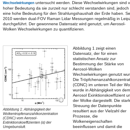
untersucht werden. Diese Wechselwirkungen sind 
Wechselwirkungen
hoher Bedeutung da sie zurzeit nur schlecht verstanden sind, jedoch
eine hohe Bedeutung für den Strahlungshaushalt der Erde haben. Se
2010 werden dual-FOV Raman Lidar Messungen regelmäßig in Leipz
durchgeführt. Der gewonnene Datensatz wird genutzt, um Aerosol-
Wolken Wechselwirkungen zu quantifizieren.
Abbildung 1 zeigt einen
Datensatz, der für einen
statistischen Ansatz zur
Bestimmung der Stärke von
Aerosol-Wolken
Wechselwirkungen genutzt wur
Die Tröpfchenanzahlkonzentrat
(CDNC) im unteren Teil der Wo
wurde in Abhängigkeit von de
Aerosol Exinktionskoeffizient u
der Wolke dargestellt. Die star
Streuung der Datenpunkte
Abbildung 1: Abhängigkeit der
resultiert aus der Vielzahl der
Wolkentropfenanzahlkonzentration
Prozesse, die
(CDNC) vom Aerosol-
Wolkeneigenschaften
Extinktionskoeffizienten (α) der
beeinflussen und damit die
Umgebunsluft.