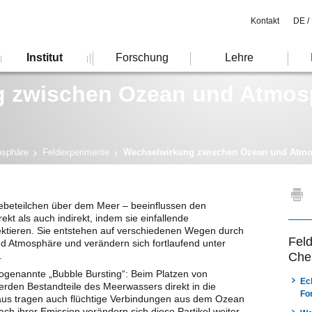
Kontakt
DE /
Institut
Forschung
Lehre
g zwischen Ozean und Atmos
osphäre
Feldexperimente
Wechselwirkung zwischen Ozean und Atm
webeteilchen über dem Meer – beeinflussen den
kt als auch indirekt, indem sie einfallende
ektieren. Sie entstehen auf verschiedenen Wegen durch
Feld
 Atmosphäre und verändern sich fortlaufend unter
.
Che
 sogenannte „Bubble Bursting“: Beim Platzen von
Ec
rden Bestandteile des Meerwassers direkt in die
Fo
aus tragen auch flüchtige Verbindungen aus dem Ozean
ach ihrer Emission verändern sich diese Partikel weiter,