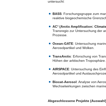
untersucht:
BASS
: Forschungsgruppe zum mari
reaktive biogeochemische Grenzsch
AC³ (Arctic Amplification: Clima
Transregio zur Untersuchung der a
Prozesse.
Ocean-GATE
: Untersuchung mariner
Aerosolpartikel und Wolken.
TransArctic
: Erforschung von Tran
Höhen der arktischen Troposphäre
AIRSPACE
: Untersuchung des Einf
Aerosolpartikel und Austauschproz
Biocat-Aerosol
: Analyse von Aeros
Wechselwirkungen zwischen marin
Abgeschlossene Projekte (Auswahl)