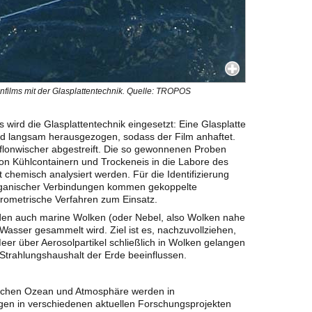
films mit der Glasplattentechnik. Quelle: TROPOS
wird die Glasplattentechnik eingesetzt: Eine Glasplatte
und langsam herausgezogen, sodass der Film anhaftet.
flonwischer abgestreift. Die so gewonnenen Proben
 von Kühlcontainern und Trockeneis in die Labore des
t chemisch analysiert werden. Für die Identifizierung
organischer Verbindungen kommen gekoppelte
ometrische Verfahren zum Einsatz.
en auch marine Wolken (oder Nebel, also Wolken nahe
Wasser gesammelt wird. Ziel ist es, nachzuvollziehen,
er über Aerosolpartikel schließlich in Wolken gelangen
Strahlungshaushalt der Erde beeinflussen.
ischen Ozean und Atmosphäre werden in
en in verschiedenen aktuellen Forschungsprojekten