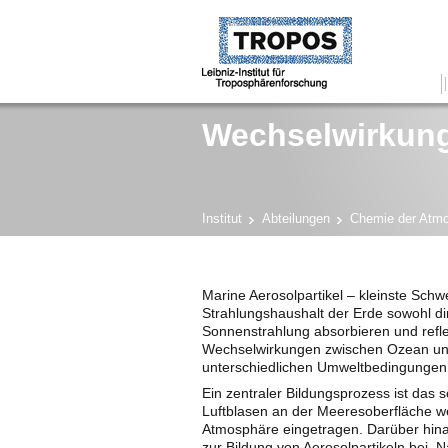
Wechselwirkun
Institut
Abteilungen
Chemie der Atm
Marine Aerosolpartikel – kleinste Sch
Strahlungshaushalt der Erde sowohl dire
Sonnenstrahlung absorbieren und refl
Wechselwirkungen zwischen Ozean und
unterschiedlichen Umweltbedingungen
Ein zentraler Bildungsprozess ist das
Luftblasen an der Meeresoberfläche we
Atmosphäre eingetragen. Darüber hin
zur Bildung von Aerosolpartikeln bei. N