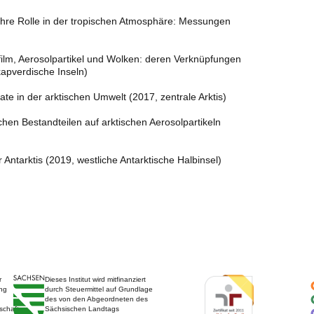
hre Rolle in der tropischen Atmosphäre: Messungen
ilm, Aerosolpartikel und Wolken: deren Verknüpfungen
 kapverdische Inseln)
e in der arktischen Umwelt (2017, zentrale Arktis)
en Bestandteilen auf arktischen Aerosolpartikeln
 Antarktis (2019, westliche Antarktische Halbinsel)
r
Dieses Institut wird mitfinanziert
ng
durch Steuermittel auf Grundlage
des von den Abgeordneten des
schaft
Sächsischen Landtags