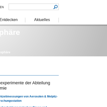
EN
Entdecken
Aktuelles
phäre
osphäre
experimente der Abteilung
mie
htzeitmessungen von Aerosolen & Melpitz-
rschungsstation