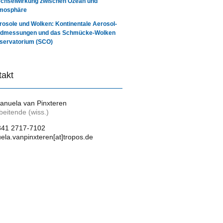
chselwirkung zwischen Ozean und
mosphäre
rosole und Wolken: Kontinentale Aerosol-
ldmessungen und das Schmücke-Wolken
servatorium (SCO)
takt
anuela van Pinxteren
beitende (wiss.)
341 2717-7102
la.vanpinxteren[at]tropos.de