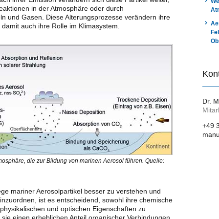
We
eaktionen in der Atmosphäre oder durch
At
ln und Gasen. Diese Alterungsprozesse verändern ihre
Ae
damit auch ihre Rolle im Klimasystem.
Fe
Ob
Kon
Dr. M
Mitar
+49 
manue
osphäre, die zur Bildung von marinen Aerosol führen. Quelle:
ge mariner Aerosolpartikel besser zu verstehen und
einzuordnen, ist es entscheidend, sowohl ihre chemische
hysikalischen und optischen Eigenschaften zu
sie einen erheblichen Anteil organischer Verbindungen,