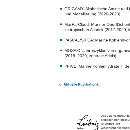
ORIGAMY: Aliphatische Amine und i
und Modellierung (2020-2023)
MarParCloud: Mariner Oberflächenf
im tropischen Atlantik (2017-2020,
PASCAL/SIPCA: Marine Kohlenhydrat
MOSAiC: Jahreszyklus von organisch
(2019–2020, zentrale Arktis)
PI-ICE: Marine Kohlenhydrate in der
Aktuelle Publikationen
Das Leibniz-Institut fü
Troposphärenforschu
ist Mitglied der
Wissenschaftsgemein