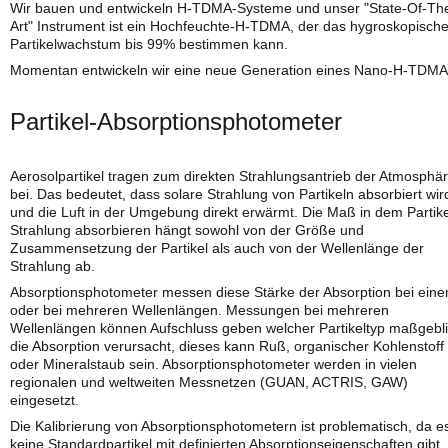
Wir bauen und entwickeln H-TDMA-Systeme und unser "State-Of-The
Art" Instrument ist ein Hochfeuchte-H-TDMA, der das hygroskopisch
Partikelwachstum bis 99% bestimmen kann.
Momentan entwickeln wir eine neue Generation eines Nano-H-TDMA
Partikel-Absorptionsphotometer
Aerosolpartikel tragen zum direkten Strahlungsantrieb der Atmosphä
bei. Das bedeutet, dass solare Strahlung von Partikeln absorbiert wir
und die Luft in der Umgebung direkt erwärmt. Die Maß in dem Partike
Strahlung absorbieren hängt sowohl von der Größe und
Zusammensetzung der Partikel als auch von der Wellenlänge der
Strahlung ab.
Absorptionsphotometer messen diese Stärke der Absorption bei eine
oder bei mehreren Wellenlängen. Messungen bei mehreren
Wellenlängen können Aufschluss geben welcher Partikeltyp maßgebl
die Absorption verursacht, dieses kann Ruß, organischer Kohlenstoff
oder Mineralstaub sein. Absorptionsphotometer werden in vielen
regionalen und weltweiten Messnetzen (GUAN, ACTRIS, GAW)
eingesetzt.
Die Kalibrierung von Absorptionsphotometern ist problematisch, da e
keine Standardpartikel mit definierten Absorptionseigenschaften gibt.