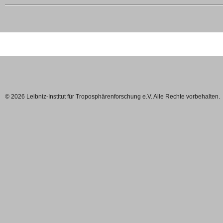
© 2026 Leibniz-Institut für Troposphärenforschung e.V. Alle Rechte vorbehalten.