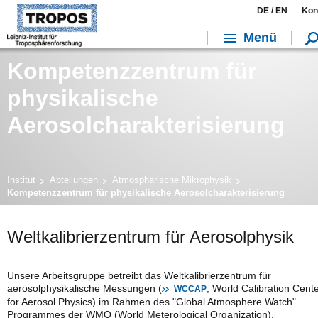
DE /
EN
Kon
Menü
Kompetenzzentrum für
physikalische
Aerosolcharakterisierung
Institut
Abteilungen
Atmosphärische Mikrophysik
Kompetenzzentrum für physikalische Aerosolcharakterisierung
Weltkalibrierzentrum für Aerosolphysik
Unsere Arbeitsgruppe betreibt das Weltkalibrierzentrum für
aerosolphysikalische Messungen (
; World Calibration Cent
WCCAP
for Aerosol Physics) im Rahmen des "Global Atmosphere Watch"
Programmes der WMO (World Meterological Organization).