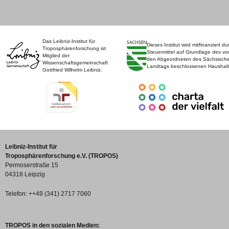
Das Leibniz-Institut für
Dieses Institut wird mitfinanziert du
Troposphärenforschung ist
Steuermittel auf Grundlage des vo
Mitglied der
den Abgeordneten des Sächsisch
Wissenschaftsgemeinschaft
Landtags beschlossenen Haushalt
Gottfried Wilhelm Leibniz.
Leibniz-Institut für
Troposphärenforschung e.V. (TROPOS)
Permoserstraße 15
04318 Leipzig
Telefon: ++49 (341) 2717 7060
TROPOS in den sozialen Medien: