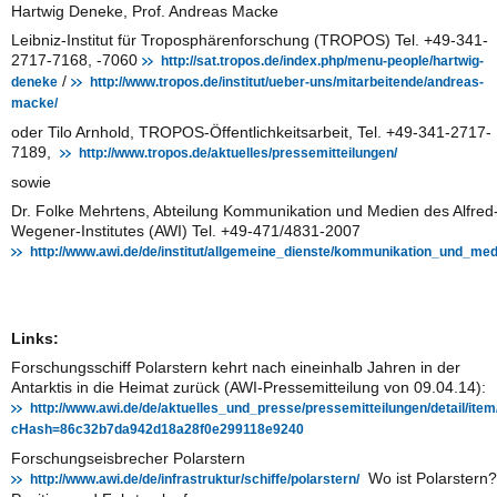
Hartwig Deneke, Prof. Andreas Macke
Leibniz-Institut für Troposphärenforschung (TROPOS) Tel. +49-341-
2717-7168, -7060
http://sat.tropos.de/index.php/menu-people/hartwig-
/
deneke
http://www.tropos.de/institut/ueber-uns/mitarbeitende/andreas-
macke/
oder Tilo Arnhold, TROPOS-Öffentlichkeitsarbeit, Tel. +49-341-2717-
7189,
http://www.tropos.de/aktuelles/pressemitteilungen/
sowie
Dr. Folke Mehrtens, Abteilung Kommunikation und Medien des Alfred
Wegener-Institutes (AWI) Tel. +49-471/4831-2007
http://www.awi.de/de/institut/allgemeine_dienste/kommunikation_und_med
Links:
Forschungsschiff Polarstern kehrt nach eineinhalb Jahren in der
Antarktis in die Heimat zurück (AWI-Pressemitteilung von 09.04.14):
http://www.awi.de/de/aktuelles_und_presse/pressemitteilungen/detail/it
cHash=86c32b7da942d18a28f0e299118e9240
Forschungseisbrecher Polarstern
Wo ist Polarstern?
http://www.awi.de/de/infrastruktur/schiffe/polarstern/