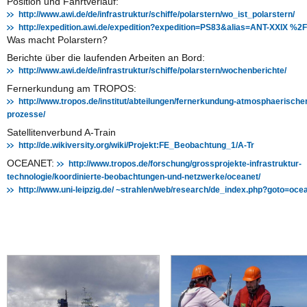
Position und Fahrtverlauf:
http://www.awi.de/de/infrastruktur/schiffe/polarstern/wo_ist_polarstern/
http://expedition.awi.de/expedition?expedition=PS83&alias=ANT-XXIX %2
Was macht Polarstern?
Berichte über die laufenden Arbeiten an Bord:
http://www.awi.de/de/infrastruktur/schiffe/polarstern/wochenberichte/
Fernerkundung am TROPOS:
http://www.tropos.de/institut/abteilungen/fernerkundung-atmosphaerische
prozesse/
Satellitenverbund A-Train
http://de.wikiversity.org/wiki/Projekt:FE_Beobachtung_1/A-Tr
OCEANET:
http://www.tropos.de/forschung/grossprojekte-infrastruktur-
technologie/koordinierte-beobachtungen-und-netzwerke/oceanet/
http://www.uni-leipzig.de/ ~strahlen/web/research/de_index.php?goto=oce