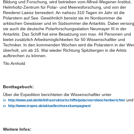
Bildung und Forschung, wird betrieben vom Alfred-Wegener-Institut,
Helmholtz-Zentrum für Polar- und Meeresforschung, und von der
Reederei Laeisz bereedert. An nahezu 310 Tagen im Jahr ist die
Polarstern auf See. Gewöhnlich bereist sie im Nordsommer die
arktischen Gewässer und im Südsommer die Antarktis. Dabei versorg
sie auch die deutsche Polarforschungsstation Neumayer III in der
Antarktis. Das Schiff hat eine Besatzung von max. 44 Personen und
bietet zusätzlich Arbeitsmöglichkeiten für 50 Wissenschaftler und
Techniker. In den kommenden Wochen wird die Polarstern in der Wer
überholt, um ab 15. Mai wieder Richtung Spitzbergen in die Arktis
aufbrechen zu können.
Tilo Arnhold
Bordtagebuch:
Über die Expedition berichteten die Wissenschaftler unter
und
http://www.awi.de/de/infrastruktur/schiffe/polarstern/wochenberichte/
http://www.tropos.de/aktuelles/messkampagnen/
Weitere Infos: