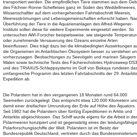
transportiert werden. Die empfindlichen Tiere stammen aus dem Geb
des Filchner-Ronne-Schelfeises ganz im Süden des Weddellmeeres,
Wissenschaftler auf dem vorhergehenden Fahrtabschnitt Meereis,
Meeresströmungen und Lebensgemeinschaften erforscht haben. Na
Überführung der Tiere in die Aquarienanlagen des Alfred-Wegener-
Instituts sollen diese für weitere Experimente eingesetzt werden. So
untersuchen AWI-Forscher beispielsweise, wie steigende Temperatu
oder zunehmende Versauerung des Ozeans einzelne Arten
beeinflussen. Dies trägt dazu bei die klimabedingten Auswirkungen a
die Organismen im Antarktischen Ökosystem besser zu verstehen u
vorherzusagen. Beobachtungen zu Seevögeln und marinen Säugern
Walen sowie technische Tests des Fächerecholotes Hydrosweep DS
und des TRIAXUS-Schleppsystems im Golf von Biskaya rundeten da
umfangreiche Programm des letzten Fahrtabschnitts der 29. Antarkti
Expedition ab.
Die Polarstern hat in den vergangenen 18 Monaten rund 64.000
Seemeilen zurückgelegt. Das entspricht etwa 120.000 Kilometern un
damit einer dreifachen Umrundung der Erde auf Höhe des Äquators.
Seit 1982 hat die Polarstern über fünfzig Expeditionen in Arktis und
Antarktis abgeschlossen. Das Schiff wurde eigens für die Arbeit in de
Polarmeeren konzipiert und ist gegenwärtig eines der leistungsfähigs
Polarforschungsschiffe der Welt. Polarstern ist im Besitz der
Bundesrepublik Deutschland, vertreten durch das Bundesministerium