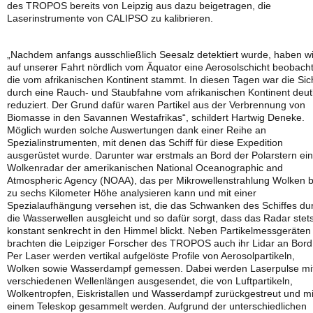
des TROPOS bereits von Leipzig aus dazu beigetragen, die
Laserinstrumente von CALIPSO zu kalibrieren.
„Nachdem anfangs ausschließlich Seesalz detektiert wurde, haben wi
auf unserer Fahrt nördlich vom Äquator eine Aerosolschicht beobacht
die vom afrikanischen Kontinent stammt. In diesen Tagen war die Sic
durch eine Rauch- und Staubfahne vom afrikanischen Kontinent deut
reduziert. Der Grund dafür waren Partikel aus der Verbrennung von
Biomasse in den Savannen Westafrikas“, schildert Hartwig Deneke.
Möglich wurden solche Auswertungen dank einer Reihe an
Spezialinstrumenten, mit denen das Schiff für diese Expedition
ausgerüstet wurde. Darunter war erstmals an Bord der Polarstern ein
Wolkenradar der amerikanischen National Oceanographic and
Atmospheric Agency (NOAA), das per Mikrowellenstrahlung Wolken b
zu sechs Kilometer Höhe analysieren kann und mit einer
Spezialaufhängung versehen ist, die das Schwanken des Schiffes du
die Wasserwellen ausgleicht und so dafür sorgt, dass das Radar stet
konstant senkrecht in den Himmel blickt. Neben Partikelmessgeräten
brachten die Leipziger Forscher des TROPOS auch ihr Lidar an Bord
Per Laser werden vertikal aufgelöste Profile von Aerosolpartikeln,
Wolken sowie Wasserdampf gemessen. Dabei werden Laserpulse mi
verschiedenen Wellenlängen ausgesendet, die von Luftpartikeln,
Wolkentropfen, Eiskristallen und Wasserdampf zurückgestreut und mi
einem Teleskop gesammelt werden. Aufgrund der unterschiedlichen