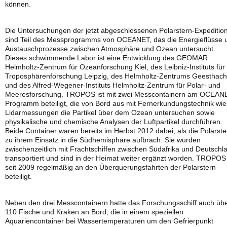
können.
Die Untersuchungen der jetzt abgeschlossenen Polarstern-Expeditio
sind Teil des Messprogramms von OCEANET, das die Energieflüsse 
Austauschprozesse zwischen Atmosphäre und Ozean untersucht.
Dieses schwimmende Labor ist eine Entwicklung des GEOMAR
Helmholtz-Zentrum für Ozeanforschung Kiel, des Leibniz-Instituts für
Troposphärenforschung Leipzig, des Helmholtz-Zentrums Geesthach
und des Alfred-Wegener-Instituts Helmholtz-Zentrum für Polar- und
Meeresforschung. TROPOS ist mit zwei Messcontainern am OCEAN
Programm beteiligt, die von Bord aus mit Fernerkundungstechnik wie
Lidarmessungen die Partikel über dem Ozean untersuchen sowie
physikalische und chemische Analysen der Luftpartikel durchführen.
Beide Container waren bereits im Herbst 2012 dabei, als die Polarste
zu ihrem Einsatz in die Südhemisphäre aufbrach. Sie wurden
zwischenzeitlich mit Frachtschiffen zwischen Südafrika und Deutschl
transportiert und sind in der Heimat weiter ergänzt worden. TROPOS 
seit 2009 regelmäßig an den Überquerungsfahrten der Polarstern
beteiligt.
Neben den drei Messcontainern hatte das Forschungsschiff auch üb
110 Fische und Kraken an Bord, die in einem speziellen
Aquariencontainer bei Wassertemperaturen um den Gefrierpunkt