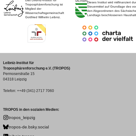
Das Leibniz-Institut für
Dieses Institut wird mitfinanziert du
Troposphärenforschung ist
Steuermittel auf Grundlage des vo
Mitglied der
den Abgeordneten des Sächsisch
Wissenschaftsgemeinschaft
Landtags beschlossenen Haushalt
Gottfried Wilhelm Leibniz.
Leibniz-Institut für
Troposphärenforschung e.V. (TROPOS)
Permoserstraße 15
04318 Leipzig
Telefon: ++49 (341) 2717 7060
TROPOS in den sozialen Medien:
tropos_leipzig
tropos-de.bsky.social