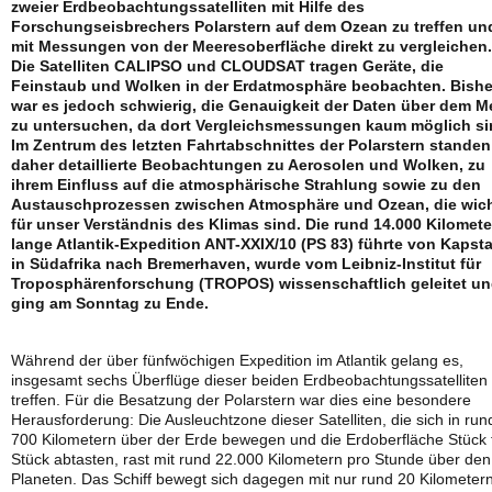
zweier Erdbeobachtungssatelliten mit Hilfe des
Forschungseisbrechers Polarstern auf dem Ozean zu treffen un
mit Messungen von der Meeresoberfläche direkt zu vergleichen.
Die Satelliten CALIPSO und CLOUDSAT tragen Geräte, die
Feinstaub und Wolken in der Erdatmosphäre beobachten. Bishe
war es jedoch schwierig, die Genauigkeit der Daten über dem M
zu untersuchen, da dort Vergleichsmessungen kaum möglich si
Im Zentrum des letzten Fahrtabschnittes der Polarstern standen
daher detaillierte Beobachtungen zu Aerosolen und Wolken, zu
ihrem Einfluss auf die atmosphärische Strahlung sowie zu den
Austauschprozessen zwischen Atmosphäre und Ozean, die wich
für unser Verständnis des Klimas sind. Die rund 14.000 Kilomet
lange Atlantik-Expedition ANT-XXIX/10 (PS 83) führte von Kapst
in Südafrika nach Bremerhaven, wurde vom Leibniz-Institut für
Troposphärenforschung (TROPOS) wissenschaftlich geleitet u
ging am Sonntag zu Ende.
Während der über fünfwöchigen Expedition im Atlantik gelang es,
insgesamt sechs Überflüge dieser beiden Erdbeobachtungssatelliten
treffen. Für die Besatzung der Polarstern war dies eine besondere
Herausforderung: Die Ausleuchtzone dieser Satelliten, die sich in run
700 Kilometern über der Erde bewegen und die Erdoberfläche Stück 
Stück abtasten, rast mit rund 22.000 Kilometern pro Stunde über den
Planeten. Das Schiff bewegt sich dagegen mit nur rund 20 Kilometer