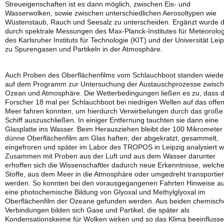
Streueigenschaften ist es dann möglich, zwischen Eis- und
Wasserwolken, sowie zwischen unterschiedlichen Aerosoltypen wie
Wüstenstaub, Rauch und Seesalz zu unterscheiden. Ergänzt wurde d
durch spektrale Messungen des Max-Planck-Institutes für Meteorolog
des Karlsruher Instituts für Technologie (KIT) und der Universität Leip
zu Spurengasen und Partikeln in der Atmosphäre.
Auch Proben des Oberflächenfilms vom Schlauchboot standen wiede
auf dem Programm zur Untersuchung der Austauschprozesse zwisc
Ozean und Atmosphäre. Die Wetterbedingungen ließen es zu, dass d
Forscher 18 mal per Schlauchboot bei niedrigen Wellen auf das offe
Meer fahren konnten, um hierdurch Verwirbelungen durch das große
Schiff auszuschließen. In einiger Entfernung tauchten sie dann eine
Glasplatte ins Wasser. Beim Herausziehen bleibt der 100 Mikrometer
dünne Oberflächenfilm am Glas haften, der abgekratzt, gesammelt,
eingefroren und später im Labor des TROPOS in Leipzig analysiert w
Zusammen mit Proben aus der Luft und aus dem Wasser darunter
erhoffen sich die Wissenschaftler dadurch neue Erkenntnisse, welch
Stoffe, aus dem Meer in die Atmosphäre oder umgedreht transportier
werden. So konnten bei den vorausgegangenen Fahrten Hinweise au
eine photochemische Bildung von Glyoxal und Methylglyoxal im
Oberflächenfilm der Ozeane gefunden werden. Aus beiden chemisc
Verbindungen bilden sich Gase und Partikel, die später als
Kondensationskeime für Wolken wirken und so das Klima beeinfluss