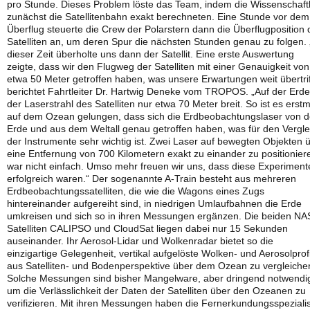
pro Stunde. Dieses Problem löste das Team, indem die Wissenschaft
zunächst die Satellitenbahn exakt berechneten. Eine Stunde vor dem
Überflug steuerte die Crew der Polarstern dann die Überflugposition 
Satelliten an, um deren Spur die nächsten Stunden genau zu folgen. 
dieser Zeit überholte uns dann der Satellit. Eine erste Auswertung
zeigte, dass wir den Flugweg der Satelliten mit einer Genauigkeit von
etwa 50 Meter getroffen haben, was unsere Erwartungen weit übertriff
berichtet Fahrtleiter Dr. Hartwig Deneke vom TROPOS. „Auf der Erde 
der Laserstrahl des Satelliten nur etwa 70 Meter breit. So ist es erst
auf dem Ozean gelungen, dass sich die Erdbeobachtungslaser von d
Erde und aus dem Weltall genau getroffen haben, was für den Vergle
der Instrumente sehr wichtig ist. Zwei Laser auf bewegten Objekten 
eine Entfernung von 700 Kilometern exakt zu einander zu positionier
war nicht einfach. Umso mehr freuen wir uns, dass diese Experiment
erfolgreich waren.“ Der sogenannte A-Train besteht aus mehreren
Erdbeobachtungssatelliten, die wie die Wagons eines Zugs
hintereinander aufgereiht sind, in niedrigen Umlaufbahnen die Erde
umkreisen und sich so in ihren Messungen ergänzen. Die beiden NA
Satelliten CALIPSO und CloudSat liegen dabei nur 15 Sekunden
auseinander. Ihr Aerosol-Lidar und Wolkenradar bietet so die
einzigartige Gelegenheit, vertikal aufgelöste Wolken- und Aerosolprof
aus Satelliten- und Bodenperspektive über dem Ozean zu vergleiche
Solche Messungen sind bisher Mangelware, aber dringend notwendi
um die Verlässlichkeit der Daten der Satelliten über den Ozeanen zu
verifizieren. Mit ihren Messungen haben die Fernerkundungsspeziali