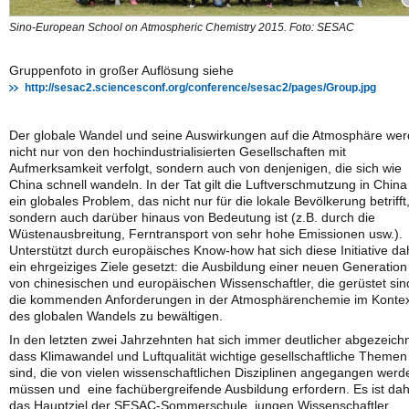
Sino-European School on Atmospheric Chemistry 2015. Foto: SESAC
Gruppenfoto in großer Auflösung siehe
http://sesac2.sciencesconf.org/conference/sesac2/pages/Group.jpg
Der globale Wandel und seine Auswirkungen auf die Atmosphäre we
nicht nur von den hochindustrialisierten Gesellschaften mit
Aufmerksamkeit verfolgt, sondern auch von denjenigen, die sich wie
China schnell wandeln. In der Tat gilt die Luftverschmutzung in China
ein globales Problem, das nicht nur für die lokale Bevölkerung betrifft
sondern auch darüber hinaus von Bedeutung ist (z.B. durch die
Wüstenausbreitung, Ferntransport von sehr hohe Emissionen usw.).
Unterstützt durch europäisches Know-how hat sich diese Initiative da
ein ehrgeiziges Ziele gesetzt: die Ausbildung einer neuen Generation
von chinesischen und europäischen Wissenschaftler, die gerüstet sin
die kommenden Anforderungen in der Atmosphärenchemie im Kontex
des globalen Wandels zu bewältigen.
In den letzten zwei Jahrzehnten hat sich immer deutlicher abgezeichn
dass Klimawandel und Luftqualität wichtige gesellschaftliche Themen
sind, die von vielen wissenschaftlichen Disziplinen angegangen werd
müssen und eine fachübergreifende Ausbildung erfordern. Es ist da
das Hauptziel der SESAC-Sommerschule, jungen Wissenschaftler