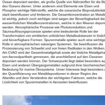
Ozean deponiert werden, als große Quelle von Nährstoffen für die Bi
des Ozeans dienen. Unter anderem sind Elemente wie Eisen und
Phosphor wichtige Nährstoffe, welche die ozeanische Bioproduktivität
stark beeinflussen und limitieren. Die Gesamtkonzentration an Metal
ist wichtig, jedoch noch wichtiger sind wegen der Bioverfügbarkeit die
wasserlöslichen Metallkonzentrationen, welche in den Meeren deponi
werden. Atmosphärische Prozesse wie Phototoreduktion und
Säureauflösungsprozesse spielen eine bedeutende Rolle bei der
Transformation von emittierten unlöslichen Metallsubstanzen in löslic
und bioverfügbare Formen. Spurenmetalle spielen auch eine wichtig
Rolle in atmosphärischen wässrigen Systemen. Sie beeinflussen die
Prozessierung von Schwefel und von freien Radikalen in den Wolken
Am CVAO wird der Gesamtmetallgehalt sowie der lösliche Metallgeha
von Aerosolpartikeln gemessen, die anschließend auf den Ozeanen
deponiert werden können. Der Schwerpunkt liegt dabei besonders au
Eisen und anderen Übergangsmetallen aufgrund ihrer biochemische
Bedeutung für marine Ökosysteme. Unser Interesse liegt besonders 
der Quantifizierung von Metalldepositionen in dieser Region des
Atlantiks und dem Verständnis der wichtigsten Faktoren, welche die
Löslichkeit von Spurenmetallen in Aerosolen beeinflussen.