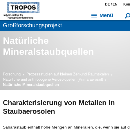
DE /
EN
Kon
Menü
Großforschungsprojekt
Natürliche
Mineralstaubquellen
Forschung
Prozessstudien auf kleinen Zeit-und Raumskalen
Natürliche und anthropogene Aerosolquellen (Primäraerosol)
Natürliche Mineralstaubquellen
Charakterisierung von Metallen in
Staubaerosolen
Saharastaub enthält hohe Mengen an Mineralien, die, wenn sie auf 