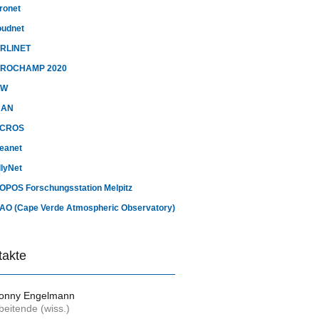
ronet
oudnet
RLINET
ROCHAMP 2020
AW
UAN
CROS
eanet
llyNet
OPOS Forschungsstation Melpitz
AO (Cape Verde Atmospheric Observatory)
takte
Ronny Engelmann
beitende (wiss.)