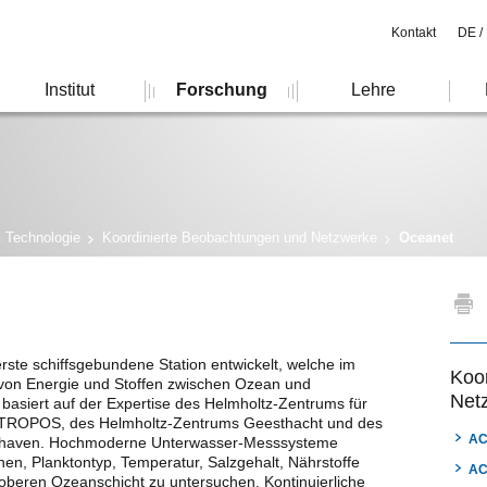
Kontakt
DE /
Institut
Forschung
Lehre
& Technologie
Koordinierte Beobachtungen und Netzwerke
Oceanet
ste schiffsgebundene Station entwickelt, welche im
Koo
er von Energie und Stoffen zwischen Ozean und
Net
basiert auf der Expertise des Helmholtz-Zentrums für
TROPOS, des Helmholtz-Zentrums Geesthacht und des
AC
merhaven. Hochmoderne Unterwasser-Messsysteme
nen, Planktontyp, Temperatur, Salzgehalt, Nährstoffe
A
oberen Ozeanschicht zu untersuchen. Kontinuierliche