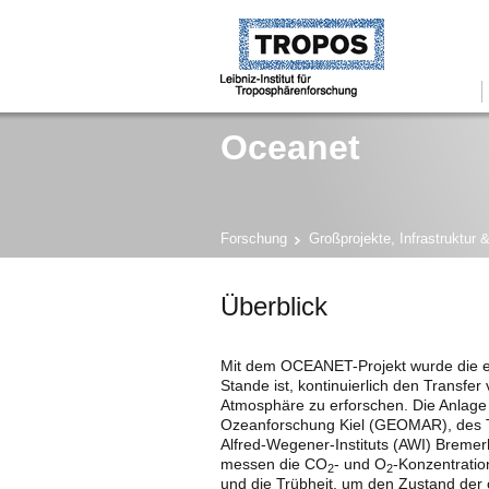
Oceanet
Forschung
Großprojekte, Infrastruktur 
Überblick
Mit dem OCEANET-Projekt wurde die er
Stande ist, kontinuierlich den Transf
Atmosphäre zu erforschen. Die Anlage 
Ozeanforschung Kiel (GEOMAR), des 
Alfred-Wegener-Instituts (AWI) Bre
messen die CO
- und O
-Konzentratio
2
2
und die Trübheit, um den Zustand der 