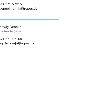
341 2717-7315
.engelmann[at]tropos.de
Hartwig Deneke
beitende (wiss.)
341 2717-7168
ig.deneke[at]tropos.de