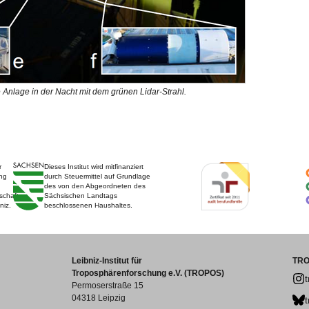
nlage in der Nacht mit dem grünen Lidar-Strahl.
r
Dieses Institut wird mitfinanziert
ng
durch Steuermittel auf Grundlage
des von den Abgeordneten des
schaft
Sächsischen Landtags
niz.
beschlossenen Haushaltes.
Leibniz-Institut für
TRO
Troposphärenforschung e.V. (TROPOS)
Permoserstraße 15
04318 Leipzig