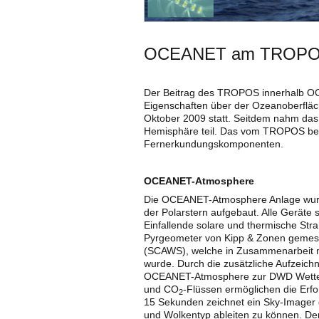
OCEANET am TROP
Der Beitrag des TROPOS innerhalb O
Eigenschaften über der Ozeanoberfläc
Oktober 2009 statt. Seitdem nahm das
Hemisphäre teil. Das vom TROPOS berei
Fernerkundungskomponenten.
OCEANET-Atmosphere
Die OCEANET-Atmosphere Anlage wurd
der Polarstern aufgebaut. Alle Geräte 
Einfallende solare und thermische St
Pyrgeometer von Kipp & Zonen gemesse
(SCAWS), welche in Zusammenarbeit m
wurde. Durch die zusätzliche Aufzeich
OCEANET-Atmosphere zur DWD Wetters
und CO
-Flüssen ermöglichen die Erfo
2
15 Sekunden zeichnet ein Sky-Imager
und Wolkentyp ableiten zu können. De