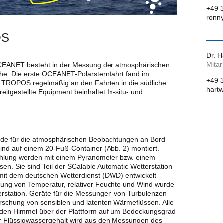
+49 
ronny
OS
Dr. 
Mitar
CEANET besteht in der Messung der atmosphärischen
he. Die erste OCEANET-Polarsternfahrt fand im
+49 
 TROPOS regelmäßig an den Fahrten in die südliche
hartw
tgestellte Equipment beinhaltet In-situ- und
e für die atmosphärischen Beobachtungen an Bord
sind auf einem 20-Fuß-Container (Abb. 2) montiert.
rahlung werden mit einem Pyranometer bzw. einem
n. Sie sind Teil der SCalable Automatic Wetterstation
it dem deutschen Wetterdienst (DWD) entwickelt
nung von Temperatur, relativer Feuchte und Wind wurde
tation. Geräte für die Messungen von Turbulenzen
rschung von sensiblen und latenten Wärmeflüssen. Alle
 den Himmel über der Plattform auf um Bedeckungsgrad
r Flüssigwassergehalt wird aus den Messungen des