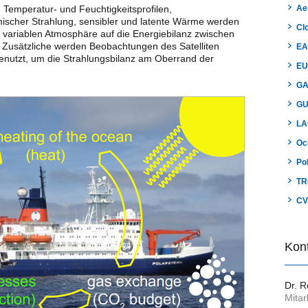
Temperatur- und Feuchtigkeitsprofilen,
Ae
mischer Strahlung, sensibler und latente Wärme werden
Cl
 variablen Atmosphäre auf die Energiebilanz zwischen
Zusätzliche werden Beobachtungen des Satelliten
EA
nutzt, um die Strahlungsbilanz am Oberrand der
EU
G
G
LA
Oc
Po
TR
CV
Kon
Dr. 
Mitar