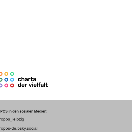
POS in den sozialen Medien:
tropos_leipzig
tropos-de.bsky.social