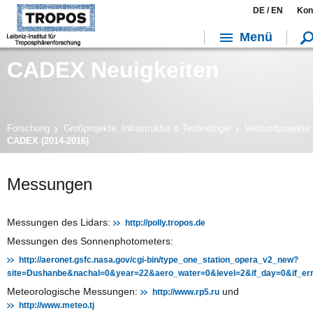
DE /
EN
Kon
Menü
CADEX Neuigkeiten
Forschung
Großprojekte, Infrastruktur & Technologie
Verbundprojekte
CADEX (2014-2016)
Messungen
Messungen des Lidars:
http://polly.tropos.de
Messungen des Sonnenphotometers:
http://aeronet.gsfc.nasa.gov/cgi-bin/type_one_station_opera_v2_new?
site=Dushanbe&nachal=0&year=22&aero_water=0&level=2&if_day=0&if_e
Meteorologische Messungen:
und
http://www.rp5.ru
http://www.meteo.tj