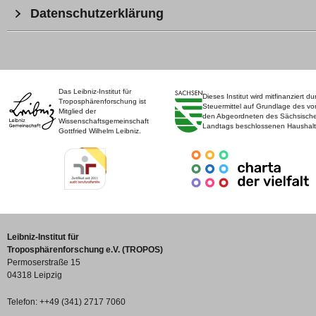
Datenschutzerklärung
Das Leibniz-Institut für
Dieses Institut wird mitfinanziert du
Troposphärenforschung ist
Steuermittel auf Grundlage des vo
Mitglied der
den Abgeordneten des Sächsisch
Wissenschaftsgemeinschaft
Landtags beschlossenen Haushalt
Gottfried Wilhelm Leibniz.
Leibniz-Institut für
Troposphärenforschung e.V. (TROPOS)
Permoserstraße 15
04318 Leipzig
Telefon: ++49 (341) 2717 7060