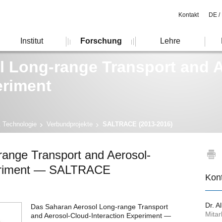
Kontakt
DE /
Institut
Forschung
Lehre
l Long-range Transport and 
eriment
& Technologie
Verbundprojekte
SALTRACE (2013-2016)
range Transport and Aerosol-
periment — SALTRACE
Kon
Dr. A
Das Saharan Aerosol Long-range Transport
Mitar
and Aerosol-Cloud-Interaction Experiment —