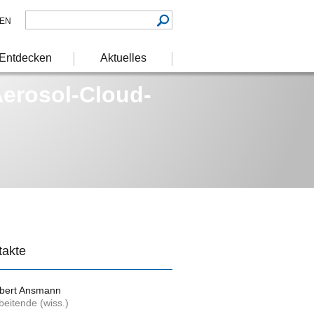
EN
Entdecken
Aktuelles
Aerosol-Cloud-
takte
lbert Ansmann
beitende (wiss.)