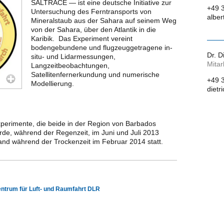
SALTRACE — ist eine deutsche Initiative zur
+49 
Untersuchung des Ferntransports von
alber
Mineralstaub aus der Sahara auf seinem Weg
von der Sahara, über den Atlantik in die
Karibik. Das Experiment vereint
bodengebundene und flugzeuggetragene in-
Dr. D
situ- und Lidarmessungen,
Mitar
Langzeitbeobachtungen,
Satellitenfernerkundung und numerische
+49 
Modellierung.
dietr
experimente, die beide in der Region von Barbados
urde, während der Regenzeit, im Juni und Juli 2013
and während der Trockenzeit im Februar 2014 statt.
trum für Luft- und Raumfahrt DLR