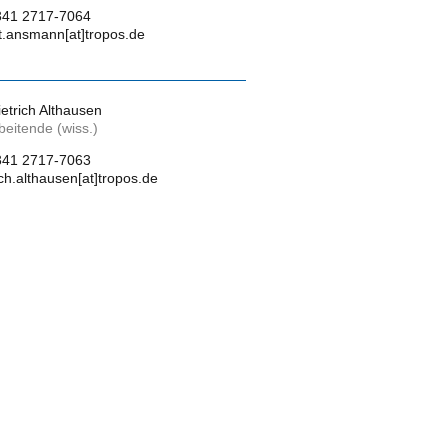
341 2717-7064
t.ansmann[at]tropos.de
ietrich Althausen
beitende (wiss.)
341 2717-7063
ich.althausen[at]tropos.de