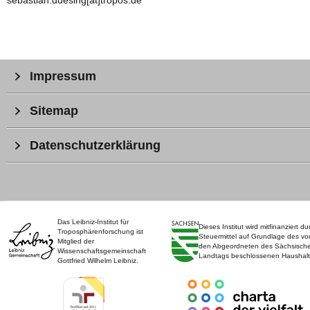
sebastian.duesing[at]tropos.de
Impressum
Sitemap
Datenschutzerklärung
Das Leibniz-Institut für
Dieses Institut wird mitfinanziert du
Troposphärenforschung ist
Steuermittel auf Grundlage des vo
Mitglied der
den Abgeordneten des Sächsisch
Wissenschaftsgemeinschaft
Landtags beschlossenen Haushalt
Gottfried Wilhelm Leibniz.