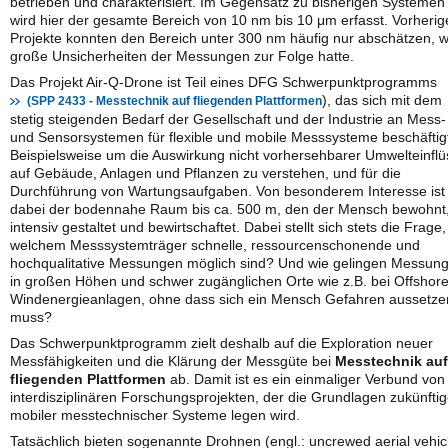
betrieben und charakterisiert. Im Gegensatz zu bisherigen Systemen
wird hier der gesamte Bereich von 10 nm bis 10 μm erfasst. Vorherig
Projekte konnten den Bereich unter 300 nm häufig nur abschätzen, 
große Unsicherheiten der Messungen zur Folge hatte.
Das Projekt Air-Q-Drone ist Teil eines DFG Schwerpunktprogramms
), das sich mit dem
(SPP 2433 - Messtechnik auf fliegenden Plattformen
stetig steigenden Bedarf der Gesellschaft und der Industrie an Mess-
und Sensorsystemen für flexible und mobile Messsysteme beschäftig
Beispielsweise um die Auswirkung nicht vorhersehbarer Umwelteinfl
auf Gebäude, Anlagen und Pflanzen zu verstehen, und für die
Durchführung von Wartungsaufgaben. Von besonderem Interesse ist
dabei der bodennahe Raum bis ca. 500 m, den der Mensch bewohnt
intensiv gestaltet und bewirtschaftet. Dabei stellt sich stets die Frage,
welchem Messsystemträger schnelle, ressourcenschonende und
hochqualitative Messungen möglich sind? Und wie gelingen Messun
in großen Höhen und schwer zugänglichen Orte wie z.B. bei Offshore
Windenergieanlagen, ohne dass sich ein Mensch Gefahren aussetze
muss?
Das Schwerpunktprogramm zielt deshalb auf die Exploration neuer
Messfähigkeiten und die Klärung der Messgüte bei
Messtechnik auf
fliegenden Plattformen
ab. Damit ist es ein einmaliger Verbund von
interdisziplinären Forschungsprojekten, der die Grundlagen zukünftig
mobiler messtechnischer Systeme legen wird.
Tatsächlich bieten sogenannte Drohnen (engl.: uncrewed aerial vehic