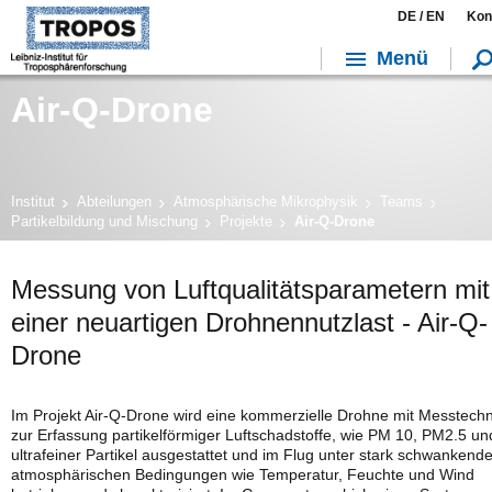
DE /
EN
Kon
Menü
Air-Q-Drone
Institut
Abteilungen
Atmosphärische Mikrophysik
Teams
Partikelbildung und Mischung
Projekte
Air-Q-Drone
Messung von Luftqualitätsparametern mit
einer neuartigen Drohnennutzlast - Air-Q-
Drone
Im Projekt Air-Q-Drone wird eine kommerzielle Drohne mit Messtechn
zur Erfassung partikelförmiger Luftschadstoffe, wie PM 10, PM2.5 un
ultrafeiner Partikel ausgestattet und im Flug unter stark schwankend
atmosphärischen Bedingungen wie Temperatur, Feuchte und Wind