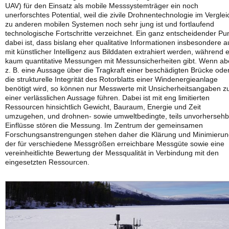
UAV) für den Einsatz als mobile Messsystemträger ein noch
unerforschtes Potential, weil die zivile Drohnentechnologie im Verglei
zu anderen mobilen Systemen noch sehr jung ist und fortlaufend
technologische Fortschritte verzeichnet. Ein ganz entscheidender Pu
dabei ist, dass bislang eher qualitative Informationen insbesondere 
mit künstlicher Intelligenz aus Bilddaten extrahiert werden, während 
kaum quantitative Messungen mit Messunsicherheiten gibt. Wenn ab
z. B. eine Aussage über die Tragkraft einer beschädigten Brücke ode
die strukturelle Integrität des Rotorblatts einer Windenergieanlage
benötigt wird, so können nur Messwerte mit Unsicherheitsangaben z
einer verlässlichen Aussage führen. Dabei ist mit eng limitierten
Ressourcen hinsichtlich Gewicht, Bauraum, Energie und Zeit
umzugehen, und drohnen- sowie umweltbedingte, teils unvorherseh
Einflüsse stören die Messung. Im Zentrum der gemeinsamen
Forschungsanstrengungen stehen daher die Klärung und Minimieru
der für verschiedene Messgrößen erreichbare Messgüte sowie eine
vereinheitlichte Bewertung der Messqualität in Verbindung mit den
eingesetzten Ressourcen.