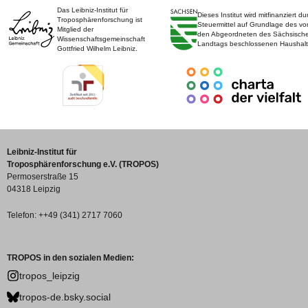
Das Leibniz-Institut für
Dieses Institut wird mitfinanziert du
Troposphärenforschung ist
Steuermittel auf Grundlage des vo
Mitglied der
den Abgeordneten des Sächsisch
Wissenschaftsgemeinschaft
Landtags beschlossenen Haushalt
Gottfried Wilhelm Leibniz.
Leibniz-Institut für
Troposphärenforschung e.V. (TROPOS)
Permoserstraße 15
04318 Leipzig
Telefon: ++49 (341) 2717 7060
TROPOS in den sozialen Medien:
tropos_leipzig
tropos-de.bsky.social