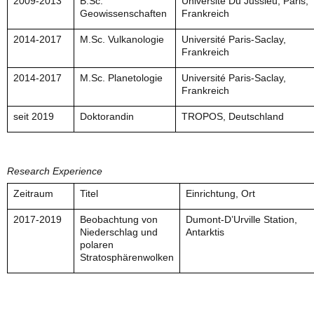
2009-2013
B.Sc.
Université Du Jussieu, Paris,
Geowissenschaften
Frankreich
2014-2017
M.Sc. Vulkanologie
Université Paris-Saclay,
Frankreich
2014-2017
M.Sc. Planetologie
Université Paris-Saclay,
Frankreich
seit 2019
Doktorandin
TROPOS, Deutschland
Research Experience
Zeitraum
Titel
Einrichtung, Ort
2017-2019
Beobachtung von
Dumont-D’Urville Station,
Niederschlag und
Antarktis
polaren
Stratosphärenwolken