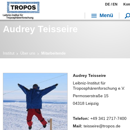
DE /
EN
Kon
Menü
Audrey Teisseire
Institut
Über uns
Mitarbeitende
Audrey Teisseire
Leibniz-Institut für
Troposphärenforschung e.V.
Permoserstraße 15
04318 Leipzig
Telefon:
+49 341 2717-7400
Mail:
teisseire@tropos.de