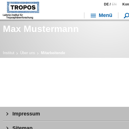
DE /
EN
Kon
Menü
Max Mustermann
Institut
Über uns
Mitarbeitende
Impressum
Sitemap