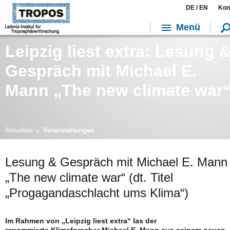
DE /
EN
Kon
Menü
Leipzig liest extra: Lesung 
Gespräch mit Michael E.
Mann „The new climate war
Aktuelles
Veranstaltungen
Lesung & Gespräch mit Michael E. Mann
„The new climate war“ (dt. Titel
„Progagandaschlacht ums Klima“)
Im Rahmen von „Leipzig liest extra“ las der