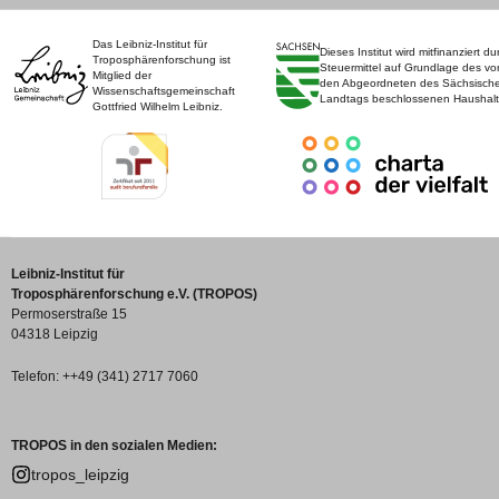
Das Leibniz-Institut für
Dieses Institut wird mitfinanziert du
Troposphärenforschung ist
Steuermittel auf Grundlage des vo
Mitglied der
den Abgeordneten des Sächsisch
Wissenschaftsgemeinschaft
Landtags beschlossenen Haushalt
Gottfried Wilhelm Leibniz.
Leibniz-Institut für
Troposphärenforschung e.V. (TROPOS)
Permoserstraße 15
04318 Leipzig
Telefon: ++49 (341) 2717 7060
TROPOS in den sozialen Medien:
tropos_leipzig