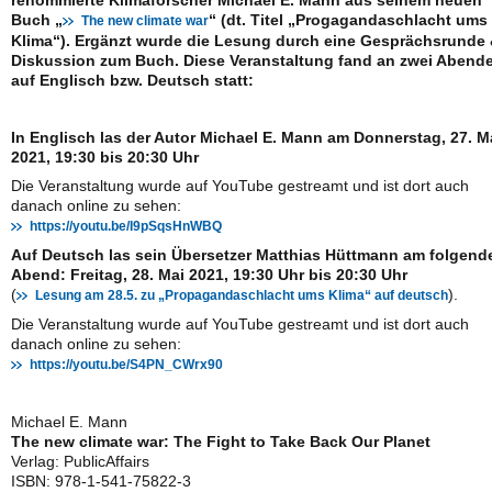
renommierte Klimaforscher Michael E. Mann aus seinem neuen
Buch „
“ (dt. Titel „Progagandaschlacht ums
The new climate war
Klima“). Ergänzt wurde die Lesung durch eine Gesprächsrunde
Diskussion zum Buch. Diese Veranstaltung fand an zwei Abend
auf Englisch bzw. Deutsch statt:
In Englisch las der Autor Michael E. Mann am Donnerstag, 27. M
2021, 19:30 bis 20:30 Uhr
Die Veranstaltung wurde auf YouTube gestreamt und ist dort auch
danach online zu sehen:
https://youtu.be/I9pSqsHnWBQ
Auf Deutsch las sein Übersetzer Matthias Hüttmann am folgend
Abend: Freitag, 28. Mai 2021, 19:30 Uhr bis 20:30 Uhr
(
).
Lesung am 28.5. zu „Propagandaschlacht ums Klima“ auf deutsch
Die Veranstaltung wurde auf YouTube gestreamt und ist dort auch
danach online zu sehen:
https://youtu.be/S4PN_CWrx90
Michael E. Mann
The new climate war: The Fight to Take Back Our Planet
Verlag: PublicAffairs
ISBN: 978-1-541-75822-3