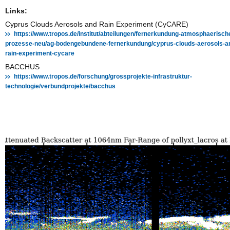
Links:
Cyprus Clouds Aerosols and Rain Experiment (CyCARE)
https://www.tropos.de/institut/abteilungen/fernerkundung-atmosphaerisch
prozesse-neu/ag-bodengebundene-fernerkundung/cyprus-clouds-aerosols-a
rain-experiment-cycare
BACCHUS
https://www.tropos.de/forschung/grossprojekte-infrastruktur-
technologie/verbundprojekte/bacchus