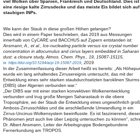
viel Wolken über Spanien, Frankreich und Deutschland. Dies ist
eine riesige kalte Zirrusdecke und das meiste Eis bildet sich auf
staubigen INPs.
Wie kann der Staub in diese großen Höhen gelangen?
Dies wird in einem Paper beschrieben, das 2019 aus Messungen
innerhalb von CyCARE und BACCHUS auf Zypern entstanden ist:
Ansmann, A., et al., Ice-nucleating particle versus ice crystal number
concentration in altocumulus and cirrus layers embedded in Saharan
dust: a closure study, Atmos. Chem. Phys., 19, 15087-15115,
, 2019.
https://doi.org/10.5194/acp-19-15087-2019
In der Zusammenfassung dieser Arbeit heißt es bereits: „Als Höhepu
wurde ein lang anhaltendes Zirrusereignis untersucht, das mit der
Entwicklung eines sehr starken staubdurchsetzten baroklinen Sturms
(DIBS) über Algerien verbunden war.“
„Der DIBS war mit einer starken konvektiven Wolkenentwicklung
verbunden und trug große Mengen Saharastaub in die obere
Troposphäre, wo der Staub die Entwicklung eines ungewöhnlich gro
Amboss-Zirrusschildes und die anschließende Umwandlung in ein
Zirrus-Uncinus-Wolkensystem beeinflusste. Es ist faszinierend, diese
Phänomen jetzt auch live über Leipzig untersuchen zu können“, schre
Dr. Albert Ansmann, Leiter der Arbeitsgruppe Bodengebundene
Fernerkundung am TROPOS.