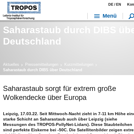
DE /
EN
Kon
Menü
Saharastaub durch DIBS üb
Deutschland
Aktuelles
Pressemitteilungen
Kurzmitteilungen
Saharastaub durch DIBS über Deutschland
Saharastaub sorgt für extrem große
Wolkendecke über Europa
Leipzig, 17.03.22. Seit Mittwoch-Nacht zieht in 7-11 km Höhe ein
starke Schicht an Saharastaub auch über Leipzig (siehe
Messungen des TROPOS-PollyNet-Lidars). Diese Staubteilchen
sind perfekte Eiskerne bei -50C. Die Satellitenbilder zeigen extr