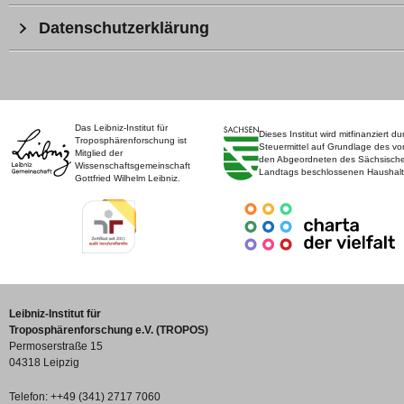
Datenschutzerklärung
Das Leibniz-Institut für
Dieses Institut wird mitfinanziert du
Troposphärenforschung ist
Steuermittel auf Grundlage des vo
Mitglied der
den Abgeordneten des Sächsisch
Wissenschaftsgemeinschaft
Landtags beschlossenen Haushalt
Gottfried Wilhelm Leibniz.
Leibniz-Institut für
Troposphärenforschung e.V. (TROPOS)
Permoserstraße 15
04318 Leipzig
Telefon: ++49 (341) 2717 7060