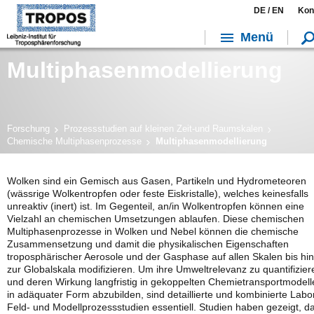
DE /
EN
Kon
Menü
Multiphasenmodellierung
Forschung
Prozessstudien auf kleinen Zeit-und Raumskalen
Chemische Multiphasenprozesse
Multiphasenmodellierung
Wolken sind ein Gemisch aus Gasen, Partikeln und Hydrometeoren
(wässrige Wolkentropfen oder feste Eiskristalle), welches keinesfalls
unreaktiv (inert) ist. Im Gegenteil, an/in Wolkentropfen können eine
Vielzahl an chemischen Umsetzungen ablaufen. Diese chemischen
Multiphasenprozesse in Wolken und Nebel können die chemische
Zusammensetzung und damit die physikalischen Eigenschaften
troposphärischer Aerosole und der Gasphase auf allen Skalen bis hin
zur Globalskala modifizieren. Um ihre Umweltrelevanz zu quantifizier
und deren Wirkung langfristig in gekoppelten Chemietransportmodell
in adäquater Form abzubilden, sind detaillierte und kombinierte Labor
Feld- und Modellprozessstudien essentiell. Studien haben gezeigt, d