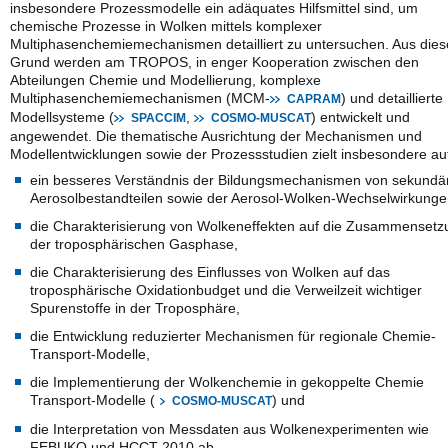
insbesondere Prozessmodelle ein adäquates Hilfsmittel sind, um
chemische Prozesse in Wolken mittels komplexer
Multiphasenchemiemechanismen detailliert zu untersuchen. Aus die
Grund werden am TROPOS, in enger Kooperation zwischen den
Abteilungen Chemie und Modellierung, komplexe
Multiphasenchemiemechanismen (MCM-
) und detaillierte
CAPRAM
Modellsysteme (
,
) entwickelt und
SPACCIM
COSMO-MUSCAT
angewendet. Die thematische Ausrichtung der Mechanismen und
Modellentwicklungen sowie der Prozessstudien zielt insbesondere au
ein besseres Verständnis der Bildungsmechanismen von sekundä
Aerosolbestandteilen sowie der Aerosol-Wolken-Wechselwirkunge
die Charakterisierung von Wolkeneffekten auf die Zusammensetz
der troposphärischen Gasphase,
die Charakterisierung des Einflusses von Wolken auf das
troposphärische Oxidationbudget und die Verweilzeit wichtiger
Spurenstoffe in der Troposphäre,
die Entwicklung reduzierter Mechanismen für regionale Chemie-
Transport-Modelle,
die Implementierung der Wolkenchemie in gekoppelte Chemie
Transport-Modelle (
) und
COSMO-MUSCAT
die Interpretation von Messdaten aus Wolkenexperimenten wie
FEBUKO und HCCT-2010 ab.