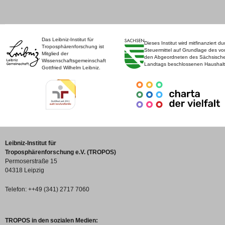
Das Leibniz-Institut für
Dieses Institut wird mitfinanziert du
Troposphärenforschung ist
Steuermittel auf Grundlage des vo
Mitglied der
den Abgeordneten des Sächsisch
Wissenschaftsgemeinschaft
Landtags beschlossenen Haushalt
Gottfried Wilhelm Leibniz.
Leibniz-Institut für
Troposphärenforschung e.V. (TROPOS)
Permoserstraße 15
04318 Leipzig
Telefon: ++49 (341) 2717 7060
TROPOS in den sozialen Medien: