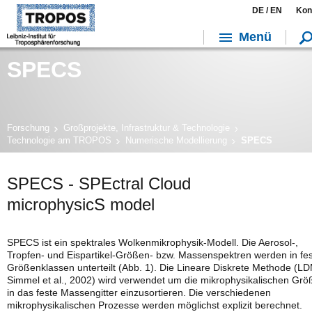
DE /
EN
Kon
Menü
SPECS
Forschung
Großprojekte, Infrastruktur & Technologie
Technologie am TROPOS
Numerische Modellierung
SPECS
SPECS - SPEctral Cloud
microphysicS model
SPECS ist ein spektrales Wolkenmikrophysik-Modell. Die Aerosol-,
Tropfen- und Eispartikel-Größen- bzw. Massenspektren werden in fe
Größenklassen unterteilt (Abb. 1). Die Lineare Diskrete Methode (LD
Simmel et al., 2002) wird verwendet um die mikrophysikalischen Gr
in das feste Massengitter einzusortieren. Die verschiedenen
mikrophysikalischen Prozesse werden möglichst explizit berechnet.