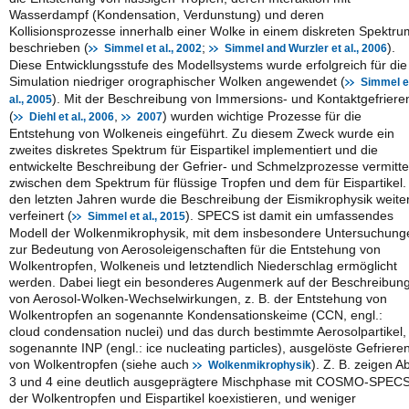
Wasserdampf (Kondensation, Verdunstung) und deren
Kollisionsprozesse innerhalb einer Wolke in einem diskreten Spektru
beschrieben (
;
).
Simmel et al., 2002
Simmel and Wurzler et al., 2006
Diese Entwicklungsstufe des Modellsystems wurde erfolgreich für die
Simulation niedriger orographischer Wolken angewendet (
Simmel e
). Mit der Beschreibung von Immersions- und Kontaktgefriere
al., 2005
(
,
) wurden wichtige Prozesse für die
Diehl et al., 2006
2007
Entstehung von Wolkeneis eingeführt. Zu diesem Zweck wurde ein
zweites diskretes Spektrum für Eispartikel implementiert und die
entwickelte Beschreibung der Gefrier- und Schmelzprozesse vermitte
zwischen dem Spektrum für flüssige Tropfen und dem für Eispartikel.
den letzten Jahren wurde die Beschreibung der Eismikrophysik weite
verfeinert (
). SPECS ist damit ein umfassendes
Simmel et al., 2015
Modell der Wolkenmikrophysik, mit dem insbesondere Untersuchung
zur Bedeutung von Aerosoleigenschaften für die Entstehung von
Wolkentropfen, Wolkeneis und letztendlich Niederschlag ermöglicht
werden. Dabei liegt ein besonderes Augenmerk auf der Beschreibun
von Aerosol-Wolken-Wechselwirkungen, z. B. der Entstehung von
Wolkentropfen an sogenannte Kondensationskeime (CCN, engl.:
cloud condensation nuclei) und das durch bestimmte Aerosolpartikel,
sogenannte INP (engl.: ice nucleating particles), ausgelöste Gefriere
von Wolkentropfen (siehe auch
). Z. B. zeigen A
Wolkenmikrophysik
3 und 4 eine deutlich ausgeprägtere Mischphase mit COSMO-SPECS
der Wolkentropfen und Eispartikel koexistieren, und weniger